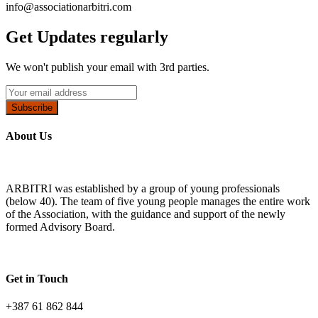
info@associationarbitri.com
Get Updates regularly
We won't publish your email with 3rd parties.
Subscribe
About Us
ARBITRI was established by a group of young professionals
(below 40). The team of five young people manages the entire work
of the Association, with the guidance and support of the newly
formed Advisory Board.
Get in Touch
+387 61 862 844