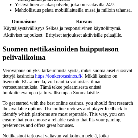
Ystävällinen asiakaspalvelu, joka on saatavilla 24/7.
Mahdollisuus pelata mobiililaitteilla missä ja milloin tahansa.
Ominaisuus
Kuvaus
Käyttäjäystävällisyys
Selkeä ja responsiivinen käyttöliittymä.
Aktiiviset tarjoukset
Erityiset tarjoukset aktiivisille pelaajille.
Suomen nettikasinoiden huipputason
pelivalikoima
Verovapaus on yksi tärkeimmistä syistä, miksi suomalaiset suosivat
tiettyjä kasinoita
https://lonkerocasinos.fi/
. Mikäli kasino on
lisensoitu EU-alueella, voit nauttia voitoistasi ilman
veroseuraamuksia. Tämä tekee pelaamisesta entistä
houkuttelevampaa ja turvallisempaa Suomalaisille.
To get started with the best online casinos, you should first research
the available options. Use online reviews and player feedback to
identify which platforms are most reputable. This way, you can
ensure that you choose a reliable casino that fits your gaming
preferences and offers great bonuses.
Nettikasinot tarjoavat valtavan valikoiman pelejä, jotka