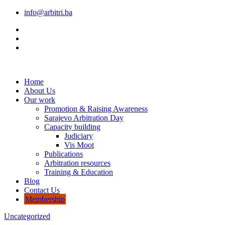
info@arbitri.ba
Home
About Us
Our work
Promotion & Raising Awareness
Sarajevo Arbitration Day
Capacity building
Judiciary
Vis Moot
Publications
Arbitration resources
Training & Education
Blog
Contact Us
Membership
Uncategorized