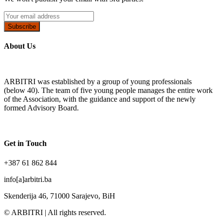
Subscribe
About Us
ARBITRI was established by a group of young professionals
(below 40). The team of five young people manages the entire work
of the Association, with the guidance and support of the newly
formed Advisory Board.
Get in Touch
+387 61 862 844
info[a]arbitri.ba
Skenderija 46, 71000 Sarajevo, BiH
© ARBITRI | All rights reserved.