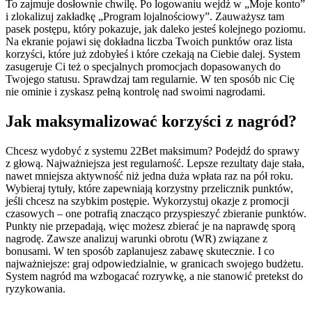
To zajmuje dosłownie chwilę. Po logowaniu wejdź w „Moje konto”
i zlokalizuj zakładkę „Program lojalnościowy”. Zauważysz tam
pasek postępu, który pokazuje, jak daleko jesteś kolejnego poziomu.
Na ekranie pojawi się dokładna liczba Twoich punktów oraz lista
korzyści, które już zdobyłeś i które czekają na Ciebie dalej. System
zasugeruje Ci też o specjalnych promocjach dopasowanych do
Twojego statusu. Sprawdzaj tam regularnie. W ten sposób nic Cię
nie ominie i zyskasz pełną kontrolę nad swoimi nagrodami.
Jak maksymalizować korzyści z nagród?
Chcesz wydobyć z systemu 22Bet maksimum? Podejdź do sprawy
z głową. Najważniejsza jest regularność. Lepsze rezultaty daje stała,
nawet mniejsza aktywność niż jedna duża wpłata raz na pół roku.
Wybieraj tytuły, które zapewniają korzystny przelicznik punktów,
jeśli chcesz na szybkim postępie. Wykorzystuj okazje z promocji
czasowych – one potrafią znacząco przyspieszyć zbieranie punktów.
Punkty nie przepadają, więc możesz zbierać je na naprawdę sporą
nagrodę. Zawsze analizuj warunki obrotu (WR) związane z
bonusami. W ten sposób zaplanujesz zabawę skutecznie. I co
najważniejsze: graj odpowiedzialnie, w granicach swojego budżetu.
System nagród ma wzbogacać rozrywkę, a nie stanowić pretekst do
ryzykowania.