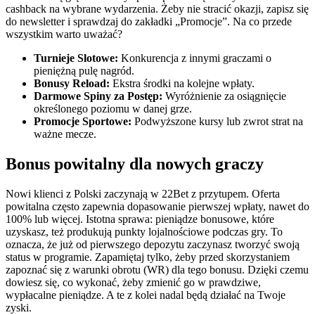
cashback na wybrane wydarzenia. Żeby nie stracić okazji, zapisz się
do newsletter i sprawdzaj do zakładki „Promocje”. Na co przede
wszystkim warto uważać?
Turnieje Slotowe:
Konkurencja z innymi graczami o
pieniężną pulę nagród.
Bonusy Reload:
Ekstra środki na kolejne wpłaty.
Darmowe Spiny za Postęp:
Wyróżnienie za osiągnięcie
określonego poziomu w danej grze.
Promocje Sportowe:
Podwyższone kursy lub zwrot strat na
ważne mecze.
Bonus powitalny dla nowych graczy
Nowi klienci z Polski zaczynają w 22Bet z przytupem. Oferta
powitalna często zapewnia dopasowanie pierwszej wpłaty, nawet do
100% lub więcej. Istotna sprawa: pieniądze bonusowe, które
uzyskasz, też produkują punkty lojalnościowe podczas gry. To
oznacza, że już od pierwszego depozytu zaczynasz tworzyć swoją
status w programie. Zapamiętaj tylko, żeby przed skorzystaniem
zapoznać się z warunki obrotu (WR) dla tego bonusu. Dzięki czemu
dowiesz się, co wykonać, żeby zmienić go w prawdziwe,
wypłacalne pieniądze. A te z kolei nadal będą działać na Twoje
zyski.