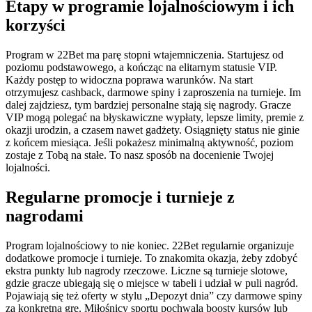
Etapy w programie lojalnościowym i ich
korzyści
Program w 22Bet ma parę stopni wtajemniczenia. Startujesz od
poziomu podstawowego, a kończąc na elitarnym statusie VIP.
Każdy postęp to widoczna poprawa warunków. Na start
otrzymujesz cashback, darmowe spiny i zaproszenia na turnieje. Im
dalej zajdziesz, tym bardziej personalne stają się nagrody. Gracze
VIP mogą polegać na błyskawiczne wypłaty, lepsze limity, premie z
okazji urodzin, a czasem nawet gadżety. Osiągnięty status nie ginie
z końcem miesiąca. Jeśli pokażesz minimalną aktywność, poziom
zostaje z Tobą na stałe. To nasz sposób na docenienie Twojej
lojalności.
Regularne promocje i turnieje z
nagrodami
Program lojalnościowy to nie koniec. 22Bet regularnie organizuje
dodatkowe promocje i turnieje. To znakomita okazja, żeby zdobyć
ekstra punkty lub nagrody rzeczowe. Liczne są turnieje slotowe,
gdzie gracze ubiegają się o miejsce w tabeli i udział w puli nagród.
Pojawiają się też oferty w stylu „Depozyt dnia” czy darmowe spiny
za konkretną grę. Miłośnicy sportu pochwalą boosty kursów lub