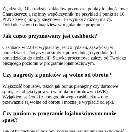
Zgadza się. Oba rodzaje zakładów przynoszą punkty lojalnościowe.
Charakteryzują się inny współczynnik (na przykład 1 punkt za 10
PLN stawki) niż gry kasynowe. To wynika z różnej marży.
Dokładne stawki odnajdziesz w regulaminie programu.
Jak często przyznawany jest cashback?
Cashback w 22Bet wypłacany jest co tydzień, zazwyczaj w
poniedziałek. Dotyczy on straty z poprzedniego tygodnia (od
poniedziałku do niedzieli). Stawka procentowa zależy od Twojego
bieżącego poziomu w programie lojalnościowym.
Czy nagrody z punktów są wolne od obrotu?
Większość bonusów, takich jak bonus pieniężny czy darmowe
spiny, jest objęta typowym warunkom obrotowym (WR).
Wyjątkiem są środki z cotygodniowego cashbacku – one
przeważnie są wolne od obrotu i można je wypłacić od ręki.
Czy poziom w programie lojalnościowym może
spaść?
Tak. Aby zachować poziom, potrzebna jest minimalna aktywność.