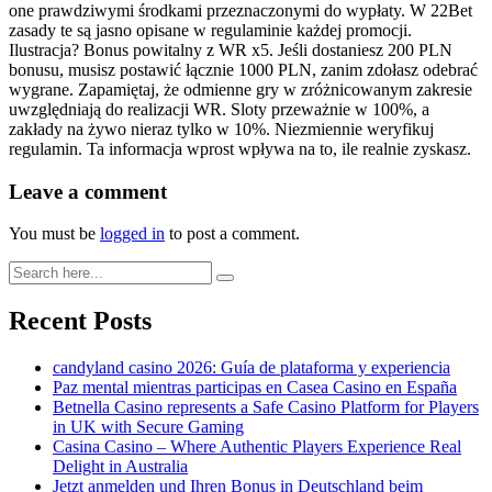
one prawdziwymi środkami przeznaczonymi do wypłaty. W 22Bet
zasady te są jasno opisane w regulaminie każdej promocji.
Ilustracja? Bonus powitalny z WR x5. Jeśli dostaniesz 200 PLN
bonusu, musisz postawić łącznie 1000 PLN, zanim zdołasz odebrać
wygrane. Zapamiętaj, że odmienne gry w zróżnicowanym zakresie
uwzględniają do realizacji WR. Sloty przeważnie w 100%, a
zakłady na żywo nieraz tylko w 10%. Niezmiennie weryfikuj
regulamin. Ta informacja wprost wpływa na to, ile realnie zyskasz.
Leave a comment
You must be
logged in
to post a comment.
Recent Posts
candyland casino 2026: Guía de plataforma y experiencia
Paz mental mientras participas en Casea Casino en España
Betnella Casino represents a Safe Casino Platform for Players
in UK with Secure Gaming
Casina Casino – Where Authentic Players Experience Real
Delight in Australia
Jetzt anmelden und Ihren Bonus in Deutschland beim