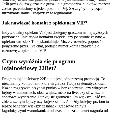
Jeśli przez dłuższy czas nie grasz i nie gromadzisz punktów, możesz
zostać przeniesiony o jeden poziom niżej. Szczegóły dotyczące
utrzymania statusu znajdziesz w regulaminie.
Jak nawiązać kontakt z opiekunem VIP?
Indywidualny opiekun VIP jest dostępny graczom na najwyższych
poziomach. Inicjatywa kontaktu zwykle leży po stronie kasyno –
opiekun sam się z Tobą skontaktuje. Możesz również poprosić o
połączenie przez live chat, podając numer konta i zapytanie o
rozmowę z opiekunem VIP.
Czym wyróżnia się program
lojalnościowy 22Bet?
Program lojalnościowy 22Bet nie jest jednorazową promocją. To
niezmienny komponent, który nagradza Twoją systematyczność.
Każda rozgrywka przynosi punkty – bez znaczenia, czy wkręcasz
bębny w automatach, obserwujesz mecz na live, czy stawiasz na
sportowe wydarzenie. Punkty się gromadzą. Im większą ilość ich
zbierzesz, tym lepszy uzyskujesz status. A każdy kolejny poziom to
lepsze benefity: większy cashback, gratisowe spiny z
łagodniejszymi warunkami, a od czasu do czasu nawet nagroda od