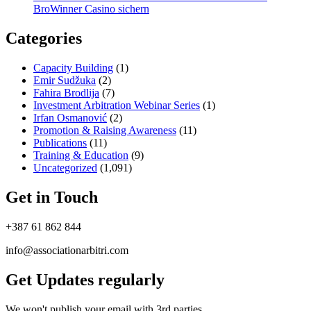
BroWinner Casino sichern
Categories
Capacity Building
(1)
Emir Sudžuka​
(2)
Fahira Brodlija
(7)
Investment Arbitration Webinar Series
(1)
Irfan Osmanović​
(2)
Promotion & Raising Awareness
(11)
Publications
(11)
Training & Education
(9)
Uncategorized
(1,091)
Get in Touch
+387 61 862 844
info@associationarbitri.com
Get Updates regularly
We won't publish your email with 3rd parties.