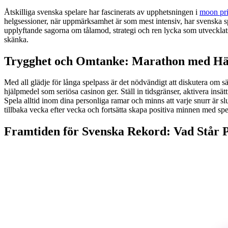
Åtskilliga svenska spelare har fascinerats av upphetsningen i
moon pri
helgsessioner, när uppmärksamhet är som mest intensiv, har svenska sp
upplyftande sagorna om tålamod, strategi och ren lycka som utvecklats
skänka.
Trygghet och Omtanke: Marathon med H
Med all glädje för långa spelpass är det nödvändigt att diskutera om sä
hjälpmedel som seriösa casinon ger. Ställ in tidsgränser, aktivera in
Spela alltid inom dina personliga ramar och minns att varje snurr är s
tillbaka vecka efter vecka och fortsätta skapa positiva minnen med spe
Framtiden för Svenska Rekord: Vad Står 