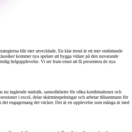
ategierna blir mer utvecklade. En klar trend är ett mer omfattande
 en klassiker kommer nya spelare att bygga vidare på den nuvarande
lömlig helgupplevelse. Vi ser fram emot att få presentera de nya
 nu ingående statistik, sannolikheter för olika kombinationer och
 sessioner i excel, delar skärminspelningar och arbetar tillsammans för
 och det engagemang det väcker. Det är en upplevelse som många är med