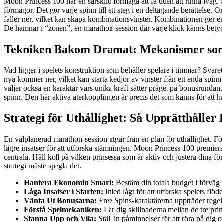
Moon Princess 100 har en särskild förmåga att få tiden att rinna iväg.
förmågor. Det gör varje spinn till ett steg i en deltagande berättels
faller ner, vilket kan skapa kombinationsvinster. Kombinationen ger en
De hamnar i “zonen”, en marathon-session där varje klick känns betyd
Tekniken Bakom Dramat: Mekanismer so
Vad ligger i spelets konstruktion som behåller spelare i timmar? Svar
nya kommer ner, vilket kan starta kedjor av vinster från ett enda spin
väljer också en karaktär vars unika kraft sätter prägel på bonusrundan
spinn. Den här aktiva återkopplingen är precis det som känns för att
Strategi för Uthållighet: Så Upprätthålle
En välplanerad marathon-session utgår från en plan för uthållighet. För
lägre insatser för att utforska stämningen. Moon Princess 100 premierar
centrala. Håll koll på vilken prinsessa som är aktiv och justera dina för
strategi måste spegla det.
Hantera Ekonomin Smart:
Bestäm din totala budget i förväg 
Låga Insatser i Starten:
Inled lågt för att utforska spelets flöd
Vänta Ut Bonusarna:
Free Spins-karaktärerna uppträder regelbun
Förstå Spelmekaniken:
Lär dig skillnaderna mellan de tre pri
Stanna Upp och Vila:
Ställ in påminnelser för att röra på dig o