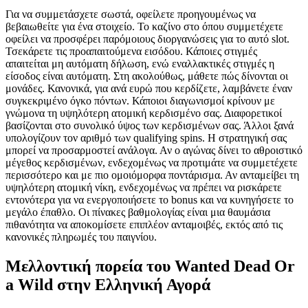
Για να συμμετάσχετε σωστά, οφείλετε προηγουμένως να
βεβαιωθείτε για ένα στοιχείο. Το καζίνο στο όπου συμμετέχετε
οφείλει να προσφέρει παρόμοιους διοργανώσεις για το αυτό slot.
Τσεκάρετε τις προαπαιτούμενα εισόδου. Κάποιες στιγμές
απαιτείται μη αυτόματη δήλωση, ενώ εναλλακτικές στιγμές η
είσοδος είναι αυτόματη. Στη ακολούθως, μάθετε πώς δίνονται οι
μονάδες. Κανονικά, για ανά ευρώ που κερδίζετε, λαμβάνετε έναν
συγκεκριμένο όγκο πόντων. Κάποιοι διαγωνισμοί κρίνουν με
γνώμονα τη υψηλότερη ατομική κερδισμένο σας. Διαφορετικοί
βασίζονται στο συνολικό ύψος των κερδισμένων σας. Άλλοι ξανά
υπολογίζουν τον αριθμό των qualifying spins. Η στρατηγική σας
μπορεί να προσαρμοστεί ανάλογα. Αν ο αγώνας δίνει το αθροιστικό
μέγεθος κερδισμένων, ενδεχομένως να προτιμάτε να συμμετέχετε
περισσότερο και με πιο ομοιόμορφα ποντάρισμα. Αν ανταμείβει τη
υψηλότερη ατομική νίκη, ενδεχομένως να πρέπει να ρισκάρετε
εντονότερα για να ενεργοποιήσετε το bonus και να κυνηγήσετε το
μεγάλο έπαθλο. Οι πίνακες βαθμολογίας είναι μια θαυμάσια
πιθανότητα να αποκομίσετε επιπλέον ανταμοιβές, εκτός από τις
κανονικές πληρωμές του παιγνίου.
Μελλοντική πορεία του Wanted Dead Or
a Wild στην Ελληνική Αγορά