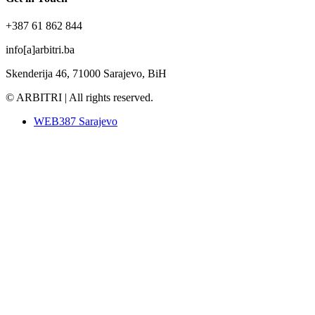
+387 61 862 844
info[a]arbitri.ba
Skenderija 46, 71000 Sarajevo, BiH
© ARBITRI | All rights reserved.
WEB387 Sarajevo