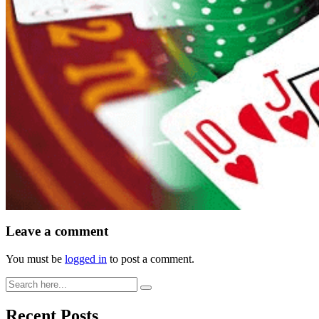
Leave a comment
You must be
logged in
to post a comment.
Recent Posts