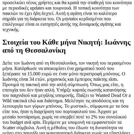
προσελκύει νέους χρήστες και θα κρατά την σταθερή του κοινότητα
με περιοδικές updates και τουρνουά. Η τοπική κοινότητα των
παικτών το έχει ήδη δεχτεί. Αυτή η αγάπη είναι το καλύτερο
σημάδι για τη διάρκεια του. Οι μηνιαίοι κερδισμένοι που
επιλέγουμε είναι οι εισηγητές αυτής της δυναμικής αγάπης και
τεχνικής.
Στοιχεία του Κάθε μήνα Νικητή: Ιωάννης
από τη Θεσσαλονίκη
Δείτε τον Ιωάννη από τη Θεσσαλονίκη, τον νικητή του περασμένου
μήνα. Κατόρθωσε να αποκομίσει ένα χρηματικό ποσό που
ξεπέρασε τα 15.000 ευρώ σε έναν μόνο περιστροφή μπόνους. Ο
Ιωάννης είναι 34 ετών, μηχανικός και έμπειρος παίκτης slots.
Προτιμά τη τακτική από την απλή σύμπτωση. Όπως μας είπε, η
επιτυχία του δεν ήταν απλή. Υπήρξε καρπός σωστής κατανόησης
του παιχνιδιού και μεγάλης υπομονής. Παίζει το Wanted Dead Or a
Wild τακτικά εδώ και διάστημα. Μελέτησε τις αποδόσεις και τη
λειτουργία των γύρων μπόνους. Το μυστικό-, σύμφωνα με τα όσα
είπε του, ήταν η διαχείριση του πορτοφολιού του. Άρχισε με
μεσαίο ποντάρισμα, χωρίς να υπερβεί ποτέ το 2% του συνολικού
του budget ανά spin. Περίμενε με υπομονή να εμφανιστούν τα
Scatter σύμβολα. Αυτή η μέθοδος του έδωσε τη δυνατότητα να
μείνει στο παιχνίδι για ικανοποιητική διάρκεια χωρίς να εξαντλήσει