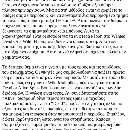
θέση να διαχειριστούν να σπαταλήσουν. Ορίζουν ξεκάθαρα
πλαίσια πριν αρχίσουν. Μια σωστή μέθοδος είναι να χωρίζετε το
budget σας σε περιόδους και να ποντάρετε ένα περιορισμένο τμήμα
του ανά spin, τυπικά μεταξύ 1% και 2%. Αυτό αυξάνει τον διάρκεια
παιχνιδιού σας και σας παρέχει επιπλέον δυνατότητες να
ξεκινήσετε τα σημαντικά στοιχεία μπόνους. Αυτά τα
χαρακτηριστικά είναι οι είσοδοι για τα ανώτερα κέρδη στο Wanted
Dead Or a Wild. Η υπομονή δεν είναι απλώς αρετή. Αποτελεί
βασικό κομμάτι της τακτικής. Μην κυνηγάτε βιαστικά το τζακποτ
με αυξημένα στοίχημα. Αυτό συχνά οδηγεί σε ταχεία απώλεια των
χρημάτων σας.
Το δεύτερο θέμα είναι η γνώση με τους όρους και τις αποδόσεις
του στοιχήματος. Οι νικητές μας συμβουλεύουν να παίζετε πρώτα
στη δωρεάν κατάσταση, αν είναι παρούσα. Με αυτόν τον τρόπο θα
μάθετε πώς ενεργούν οι Wild Multipliers, πώς ενεργοποιείται το
Dead or Alive Spins Bonus και ποιες είναι οι αντιθέσεις των δύο
διαδρομών. Η γνώση είναι ισχύς. Αν συνειδητοποιήσετε ότι το
“Alive” διαδρομή δίνει περισσότερες spins με τυχαίους
πολλαπλασιαστές, ενώ το “Dead” προσφέρει λιγότερες αλλά πιο
αξιόπιστες και δυνατές ευκαιρίες, είστε σε θέση να αποκτήσετε
τεκμηριωμένη απόφαση όταν παρουσιαστεί η περίοδος. Επιπλέον,
δώστε βαρύτητα στη λειτουργία του στοιχήματος. Κάποιοι
συμμετέχοντες παρατήρησαν ότι ύστερα από μια μακρά περίοδο
άνευ μπόνους, το στοίχημα είναι δυνατό να “ανταποδώσει”.