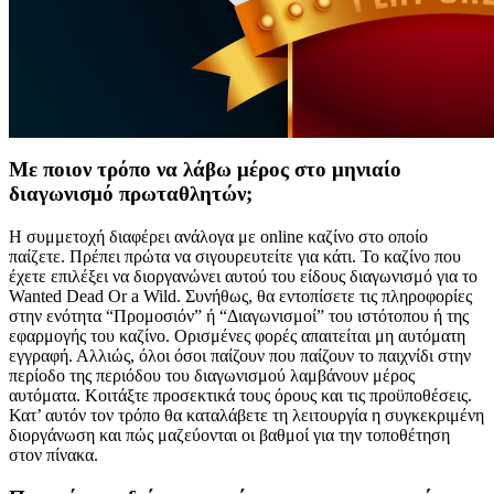
Με ποιον τρόπο να λάβω μέρος στο μηνιαίο
διαγωνισμό πρωταθλητών;
Η συμμετοχή διαφέρει ανάλογα με online καζίνο στο οποίο
παίζετε. Πρέπει πρώτα να σιγουρευτείτε για κάτι. Το καζίνο που
έχετε επιλέξει να διοργανώνει αυτού του είδους διαγωνισμό για το
Wanted Dead Or a Wild. Συνήθως, θα εντοπίσετε τις πληροφορίες
στην ενότητα “Προμοσιόν” ή “Διαγωνισμοί” του ιστότοπου ή της
εφαρμογής του καζίνο. Ορισμένες φορές απαιτείται μη αυτόματη
εγγραφή. Αλλιώς, όλοι όσοι παίζουν που παίζουν το παιχνίδι στην
περίοδο της περιόδου του διαγωνισμού λαμβάνουν μέρος
αυτόματα. Κοιτάξτε προσεκτικά τους όρους και τις προϋποθέσεις.
Κατ’ αυτόν τον τρόπο θα καταλάβετε τη λειτουργία η συγκεκριμένη
διοργάνωση και πώς μαζεύονται οι βαθμοί για την τοποθέτηση
στον πίνακα.