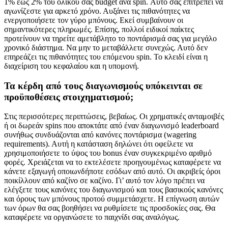
1% έως 2% του ολικού σας budget ανά spin. Αυτό σας επιτρέπει να
αγωνίζεστε για αρκετό χρόνο. Αυξάνει τις πιθανότητες να
ενεργοποιήσετε τον γύρο μπόνους. Εκεί συμβαίνουν οι
σημαντικότερες πληρωμές. Επίσης, πολλοί ειδικοί παίκτες
προτείνουν να τηρείτε αμετάβλητο το ποντάρισμά σας για μεγάλο
χρονικό διάστημα. Να μην το μεταβάλλετε συνεχώς. Αυτό δεν
επηρεάζει τις πιθανότητες του επόμενου spin. Το κλειδί είναι η
διαχείριση του κεφαλαίου και η υπομονή.
Τα κέρδη από τους διαγωνισμούς υπόκεινται σε
προϋποθέσεις στοιχηματισμού;
Στις περισσότερες περιπτώσεις, βεβαίως. Οι χρηματικές ανταμοιβές
ή οι δωρεάν spins που αποκτάτε από έναν διαγωνισμό leaderboard
συνήθως συνδυάζονται από κανόνες ποντάρισμα (wagering
requirements). Αυτή η κατάσταση δηλώνει ότι οφείλετε να
χρησιμοποιήσετε το ύψος του bonus έναν συγκεκριμένο αριθμό
φορές. Χρειάζεται να το εκτελέσετε προηγουμένως καταφέρετε να
κάνετε εξαγωγή οποιωνδήποτε εσόδων από αυτό. Οι ακριβείς όροι
ποικίλλουν από καζίνο σε καζίνο. Γι’ αυτό τον λόγο πρέπει να
ελέγξετε τους κανόνες του διαγωνισμού και τους βασικούς κανόνες
και όρους των μπόνους προτού συμμετάσχετε. Η επίγνωση αυτών
των όρων θα σας βοηθήσει να ρυθμίσετε τις προσδοκίες σας. Θα
καταφέρετε να οργανώσετε το παιχνίδι σας αναλόγως.