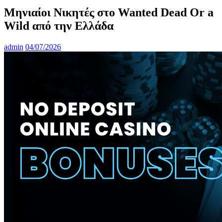
Μηνιαίοι Νικητές στο Wanted Dead Or a
Wild από την Ελλάδα
admin
04/07/2026