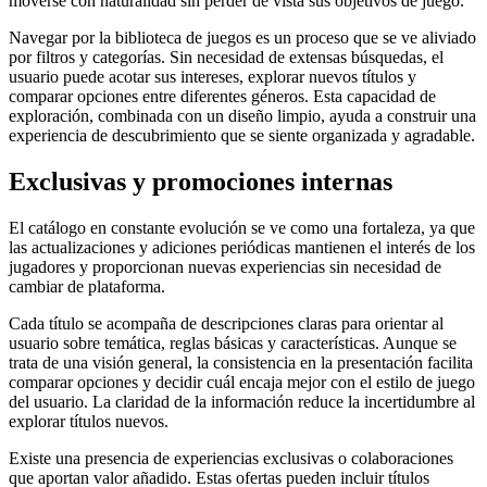
moverse con naturalidad sin perder de vista sus objetivos de juego.
Navegar por la biblioteca de juegos es un proceso que se ve aliviado
por filtros y categorías. Sin necesidad de extensas búsquedas, el
usuario puede acotar sus intereses, explorar nuevos títulos y
comparar opciones entre diferentes géneros. Esta capacidad de
exploración, combinada con un diseño limpio, ayuda a construir una
experiencia de descubrimiento que se siente organizada y agradable.
Exclusivas y promociones internas
El catálogo en constante evolución se ve como una fortaleza, ya que
las actualizaciones y adiciones periódicas mantienen el interés de los
jugadores y proporcionan nuevas experiencias sin necesidad de
cambiar de plataforma.
Cada título se acompaña de descripciones claras para orientar al
usuario sobre temática, reglas básicas y características. Aunque se
trata de una visión general, la consistencia en la presentación facilita
comparar opciones y decidir cuál encaja mejor con el estilo de juego
del usuario. La claridad de la información reduce la incertidumbre al
explorar títulos nuevos.
Existe una presencia de experiencias exclusivas o colaboraciones
que aportan valor añadido. Estas ofertas pueden incluir títulos