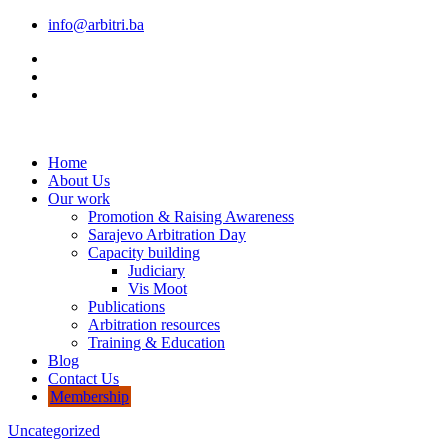
info@arbitri.ba
Home
About Us
Our work
Promotion & Raising Awareness
Sarajevo Arbitration Day
Capacity building
Judiciary
Vis Moot
Publications
Arbitration resources
Training & Education
Blog
Contact Us
Membership
Uncategorized