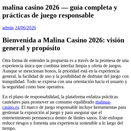
malina casino 2026 — guía completa y
prácticas de juego responsable
admin
24/06/2026
Bienvenida a Malina Casino 2026: visión
general y propósito
Otra forma de entender la propuesta es a través de la promesa de una
experiencia única que combina interfaz limpia y oferta de juegos.
Aunque se mencionan bonos, la prioridad está en la experiencia
general, la facilidad de uso y la posibilidad de disfrutar del juego con
tranquilidad. Todo se expresa con una orientación hacia el usuario y
la seguridad como base operativa.
En el plano de responsabilidad, la plataforma enfatiza prácticas
cautelares para promover un consumo equilibrado
malinaa-
casino.es
. El marco de juego responsable incluye herramientas para
gestionar la exposición al juego y para asegurar que el
entretenimiento permanezca dentro de límites sanos. Este enfoque
reduce riesgos y fomenta una experiencia sostenible a lo largo del
tiempo.