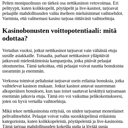
Pelien monipuolisuus on tärkeä osa nettikasinon vetovoimaa. Eri
pelityypit, kuten kolikkopelit, pöytäpelit ja live-kasinot, tarjoavat
pelaajille mahdollisuuden valita itselleen mieluisimmat vaihtoehdot.
Varmista, että valitsemasi kasino tarjoaa riittävästi vaihtoehtoja.
Kasinobonusten voittopotentiaali: mitä
odottaa?
Vertailun vuoksi, jotkut nettikasinot tarjoavat vain vähäisiä etuja
uusille asiakkaille. Toisaalta, parhaat nettikasinot ylläpitävät
jatkuvasti mielenkiintoisia kampanjoita, jotka pitävät pelaajat
sitoutuneina. Tämä tarkoittaa, että pelaajat voivat nauttia bonuksista
useammin ja enemmän.
Verkossa toimivat pelialustat tarjoavat usein erilaisia bonuksia, jotka
vaihtelevat kasinon mukaan. Jotkut kasinot antavat suuremman
alkuperäisen bonuksen, kun taas toiset saattavat keskittyä tarjoamaan
enemmän jatkuvia etuja. Tämä ero voi vaikuttaa pelikokemukseesi,
joten on hyvä vertailla vaihtoehtoja.
Mikä tekee nettikasinoista erityisiä, on niiden tarjoamat monenlaiset
pelivaihtoehdot. Pelaajat voivat valita suosikkipelinsä erilaisista
kategorioista, kuten kolikkopeleistä, pöytäpeleistä ja live-kasinoista.
Tämä tarjoaa mahdollisuuden kokeilla uutta ja löytää uusia