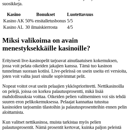
suosikkeja.
Kasino
Bonukset
Luotettavuus
Kasino AK
50% ensitalletusbonus
5/5
Kasino AL
30 ilmaiskierrosta
4/5
Miksi valikoima on avain
menestyksekkäille kasinoille?
Erityisesti live-kasinopelit tarjoavat ainutlaatuisen kokemuksen,
jossa voit pelata oikeiden jakajien kanssa. Tämä tuo kasinon
tunnelman suoraan kotiisi. Live-peleissä on usein useita eri versioita,
joten voit valita juuri sinulle sopivimmat pelit.
Nopeat voitot ovat usein pelaajien ykkösprioriteetti. Nettikasinoilla
on pelejä, joissa on korkea palautusprosentti, mikä lisää
mahdollisuuksia voittaa. Oikeiden pelien valitseminen voi siis tehdä
suuren eron pelikokemuksessa. Pelaajat kannattaa tutustua
kasinoiden tarjoamiin tilastoihin ja palautusprosentteihin ennen pelin
aloittamista.
Kun valitset nettikasinoa, muista tarkistaa myös pelien
palautusprosentit. Nämä prosentit kertovat, kuinka paljon peleistä