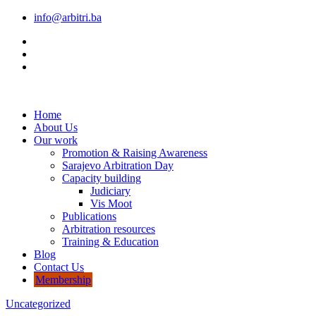
info@arbitri.ba
Home
About Us
Our work
Promotion & Raising Awareness
Sarajevo Arbitration Day
Capacity building
Judiciary
Vis Moot
Publications
Arbitration resources
Training & Education
Blog
Contact Us
Membership
Uncategorized