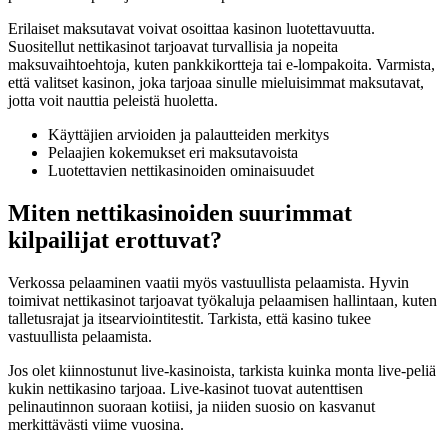
Erilaiset maksutavat voivat osoittaa kasinon luotettavuutta.
Suositellut nettikasinot tarjoavat turvallisia ja nopeita
maksuvaihtoehtoja, kuten pankkikortteja tai e-lompakoita. Varmista,
että valitset kasinon, joka tarjoaa sinulle mieluisimmat maksutavat,
jotta voit nauttia peleistä huoletta.
Käyttäjien arvioiden ja palautteiden merkitys
Pelaajien kokemukset eri maksutavoista
Luotettavien nettikasinoiden ominaisuudet
Miten nettikasinoiden suurimmat
kilpailijat erottuvat?
Verkossa pelaaminen vaatii myös vastuullista pelaamista. Hyvin
toimivat nettikasinot tarjoavat työkaluja pelaamisen hallintaan, kuten
talletusrajat ja itsearviointitestit. Tarkista, että kasino tukee
vastuullista pelaamista.
Jos olet kiinnostunut live-kasinoista, tarkista kuinka monta live-peliä
kukin nettikasino tarjoaa. Live-kasinot tuovat autenttisen
pelinautinnon suoraan kotiisi, ja niiden suosio on kasvanut
merkittävästi viime vuosina.