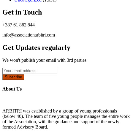
Get in Touch
+387 61 862 844
info@associationarbitri.com
Get Updates regularly
We won't publish your email with 3rd parties.
Subscribe
About Us
ARBITRI was established by a group of young professionals
(below 40). The team of five young people manages the entire work
of the Association, with the guidance and support of the newly
formed Advisory Board.