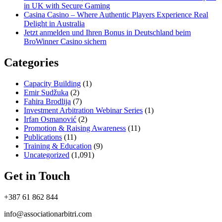
in UK with Secure Gaming
Casina Casino – Where Authentic Players Experience Real
Delight in Australia
Jetzt anmelden und Ihren Bonus in Deutschland beim
BroWinner Casino sichern
Categories
Capacity Building
(1)
Emir Sudžuka​
(2)
Fahira Brodlija
(7)
Investment Arbitration Webinar Series
(1)
Irfan Osmanović​
(2)
Promotion & Raising Awareness
(11)
Publications
(11)
Training & Education
(9)
Uncategorized
(1,091)
Get in Touch
+387 61 862 844
info@associationarbitri.com