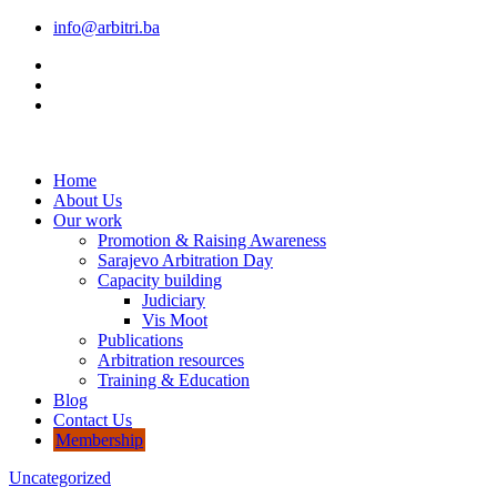
info@arbitri.ba
Home
About Us
Our work
Promotion & Raising Awareness
Sarajevo Arbitration Day
Capacity building
Judiciary
Vis Moot
Publications
Arbitration resources
Training & Education
Blog
Contact Us
Membership
Uncategorized