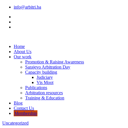
info@arbitri.ba
Home
About Us
Our work
Promotion & Raising Awareness
Sarajevo Arbitration Day
Capacity building
Judiciary
Vis Moot
Publications
Arbitration resources
Training & Education
Blog
Contact Us
Membership
Uncategorized