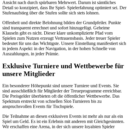
Ansicht nach durch spürbaren Mehrwert. Darum ist sämtliches
Detail so konzipiert, dass Ihr Spiel- Spielerfahrung optimiert sei. Der
Stufenaufstieg über die Stufen sollte sich stets lohnen.
Offenheit und direkte Belohnung bilden der Grundpfeiler. Punkte
sind transparent errechnet und sofort hinzugefügt. Geheime
Klauseln gibt es nicht. Dieser klare unkomplizierte Pfad vom
Spielen zum Nutzen erzeugt Vertrauensbasis. Jeder treuer Spieler
bedeutet für uns das Wichtigste. Unsere Einstellung manifestiert sich
in jedem Aspekt: in der Navigation, in der hohen Schnelle von
Auszahlungen, in jeder Prämie.
Exklusive Turniere und Wettbewerbe für
unsere Mitglieder
Ein besonderer Höhepunkt sind unsere Turniere und Events. Sie
sind ausschließlich für Mitglieder der Treueprogramme erreichbar.
Die Preisgelder überbieten oft die öffentlicher Wettbewerbe. Das
Spektrum erstreckt von schnellen Slot-Turnieren bis zu
anspruchsvollen Events für Tischspiele.
Die Teilnahme an diesen exklusiven Events ist mehr als nur als ein
Spiel um Geld. Es ist ein Erlebnis mit anderen mit Gleichgesinnten.
Wir erschaffen eine Arena, in der sich unsere loyalsten Spieler