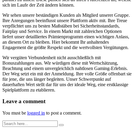
sich im Laufe der Zeit ändern können.
Wir sehen unsere beständigen Kunden als Mitglied unserer Gruppe.
Ihre Anregungen beeinflusst unsere Plattform aktiv mit. Ihre Treue
verpflichtet uns zu besten Maßstäben bei Sicherheitsstandards,
Fairplay und Service. In einem Markt mit zahlreichen Optionen
liefert unser detailliertes Prämienprogramm einen wichtigen Anlass,
an diesem Ort zu bleiben. Hier bekommt Ihr anhaltendes
Engagement die größte Respekt und die wertvollsten Vergütungen.
Wir vergüten Verbundenheit nicht ausschließlich mit
Bonuszahlungen aus. Wir würdigen diese mit Wertschätzung,
Beachtung und einem unvergleichlich nahtlosen Gaming-Erlebnis.
Der Weg setzt ein mit der Anmeldung. Ihre volle Größe offenbart sie
für jene, die uns länger begleiten. Unser Schwerpunkt auf
dauerhaften Wert stellt dar für uns der ideale Weg, eine erstklassige
Spielplattform zu etablieren.
Leave a comment
You must be
logged in
to post a comment.