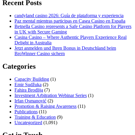
Recent Posts
candyland casino 2026: Guía de plataforma y experiencia
Paz mental mientras participas en Casea Casino en España
Betnella Casino represents a Safe Casino Platform for Players
in UK with Secure Gaming
Casina Casino – Where Authentic Players Experience Real
Delight in Australia
Jetzt anmelden und Ihren Bonus in Deutschland beim
BroWinner Casino sichern
Categories
Capacity Building
(1)
Emir Sudžuka​
(2)
Fahira Brodlija
(7)
Investment Arbitration Webinar Series
(1)
Irfan Osmanović​
(2)
Promotion & Raising Awareness
(11)
Publications
(11)
Training & Education
(9)
Uncategorized
(1,091)