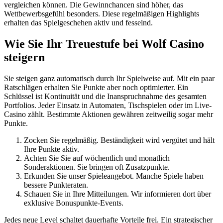
vergleichen können. Die Gewinnchancen sind höher, das
Wettbewerbsgefühl besonders. Diese regelmäßigen Highlights
erhalten das Spielgeschehen aktiv und fesselnd.
Wie Sie Ihr Treuestufe bei Wolf Casino
steigern
Sie steigen ganz automatisch durch Ihr Spielweise auf. Mit ein paar
Ratschlägen erhalten Sie Punkte aber noch optimierter. Ein
Schlüssel ist Kontinuität und die Inanspruchnahme des gesamten
Portfolios. Jeder Einsatz in Automaten, Tischspielen oder im Live-
Casino zählt. Bestimmte Aktionen gewähren zeitweilig sogar mehr
Punkte.
Zocken Sie regelmäßig. Beständigkeit wird vergütet und hält
Ihre Punkte aktiv.
Achten Sie Sie auf wöchentlich und monatlich
Sonderaktionen. Sie bringen oft Zusatzpunkte.
Erkunden Sie unser Spieleangebot. Manche Spiele haben
bessere Punkteraten.
Schauen Sie in Ihre Mitteilungen. Wir informieren dort über
exklusive Bonuspunkte-Events.
Jedes neue Level schaltet dauerhafte Vorteile frei. Ein strategischer