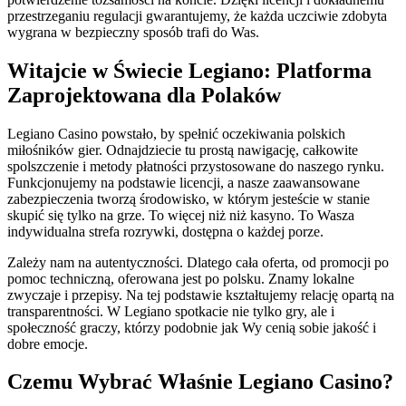
przestrzeganiu regulacji gwarantujemy, że każda uczciwie zdobyta
wygrana w bezpieczny sposób trafi do Was.
Witajcie w Świecie Legiano: Platforma
Zaprojektowana dla Polaków
Legiano Casino powstało, by spełnić oczekiwania polskich
miłośników gier. Odnajdziecie tu prostą nawigację, całkowite
spolszczenie i metody płatności przystosowane do naszego rynku.
Funkcjonujemy na podstawie licencji, a nasze zaawansowane
zabezpieczenia tworzą środowisko, w którym jesteście w stanie
skupić się tylko na grze. To więcej niż niż kasyno. To Wasza
indywidualna strefa rozrywki, dostępna o każdej porze.
Zależy nam na autentyczności. Dlatego cała oferta, od promocji po
pomoc techniczną, oferowana jest po polsku. Znamy lokalne
zwyczaje i przepisy. Na tej podstawie kształtujemy relację opartą na
transparentności. W Legiano spotkacie nie tylko gry, ale i
społeczność graczy, którzy podobnie jak Wy cenią sobie jakość i
dobre emocje.
Czemu Wybrać Właśnie Legiano Casino?