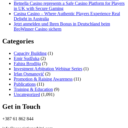
Betnella Casino represents a Safe Casino Platform for Players
in UK with Secure Gaming
Casina Casino – Where Authentic Players Experience Real
Delight in Australia
Jetzt anmelden und Ihren Bonus in Deutschland beim
BroWinner Casino sichern
Categories
Capacity Building
(1)
Emir Sudžuka​
(2)
Fahira Brodlija
(7)
Investment Arbitration Webinar Series
(1)
Irfan Osmanović​
(2)
Promotion & Raising Awareness
(11)
Publications
(11)
Training & Education
(9)
Uncategorized
(1,091)
Get in Touch
+387 61 862 844