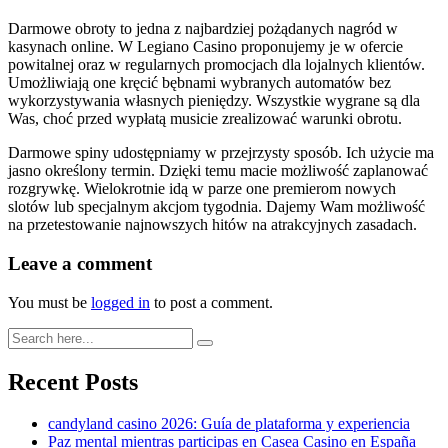
Darmowe obroty to jedna z najbardziej pożądanych nagród w
kasynach online. W Legiano Casino proponujemy je w ofercie
powitalnej oraz w regularnych promocjach dla lojalnych klientów.
Umożliwiają one kręcić bębnami wybranych automatów bez
wykorzystywania własnych pieniędzy. Wszystkie wygrane są dla
Was, choć przed wypłatą musicie zrealizować warunki obrotu.
Darmowe spiny udostępniamy w przejrzysty sposób. Ich użycie ma
jasno określony termin. Dzięki temu macie możliwość zaplanować
rozgrywkę. Wielokrotnie idą w parze one premierom nowych
slotów lub specjalnym akcjom tygodnia. Dajemy Wam możliwość
na przetestowanie najnowszych hitów na atrakcyjnych zasadach.
Leave a comment
You must be
logged in
to post a comment.
Recent Posts
candyland casino 2026: Guía de plataforma y experiencia
Paz mental mientras participas en Casea Casino en España