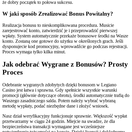
że dobry początek to połowa sukcesu.
W jaki sposób Zrealizować Bonus Powitalny?
Realizacja bonusu to nieskomplikowana procedura. Musicie
zarejestrować konto, zatwierdzić je i przeprowadzić pierwszej
wpłaty. System automatycznie przekaże bonusowe środki na Wasze
konto. Zostaną one gotowe do użytku w określonych grach. Jeśli
dysponujecie kod promocyjny, wprowadźcie go podczas rejestracji.
Proces wymaga tylko kilka minut.
Jak odebrać Wygrane z Bonusów? Prosty
Proces
Odebranie wygranych zdobytych dzięki bonusom w Legiano
Casino jest łatwa i sprawna. Gdy spełnicie wszystkie warunki
promocji (głównie dotyczące obrotu), środki automatycznie trafią do
Waszego zasadniczego salda. Potem należy wybrać wybraną
metodę wypłaty, podać niezbędne dane i złożyć wniosek.
Nasz dział weryfikacyjny funkcjonuje sprawnie. Większość wypłat
przetwarzamy w ciągu 24 godzin. Miejcie na uwadze, że dla
bezpieczeństwa transakcji wymagane jest wcześniejsze
potwierdzenie tożsamości na koncie. Dzięki licencji i dokładnemu