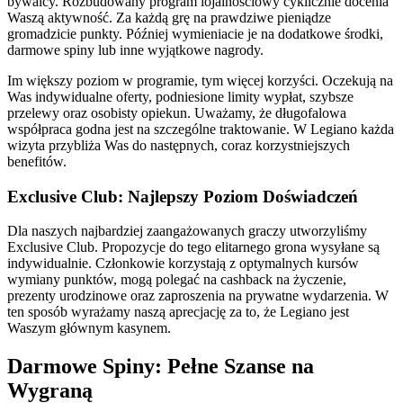
bywalcy. Rozbudowany program lojalnościowy cyklicznie docenia
Waszą aktywność. Za każdą grę na prawdziwe pieniądze
gromadzicie punkty. Później wymieniacie je na dodatkowe środki,
darmowe spiny lub inne wyjątkowe nagrody.
Im większy poziom w programie, tym więcej korzyści. Oczekują na
Was indywidualne oferty, podniesione limity wypłat, szybsze
przelewy oraz osobisty opiekun. Uważamy, że długofalowa
współpraca godna jest na szczególne traktowanie. W Legiano każda
wizyta przybliża Was do następnych, coraz korzystniejszych
benefitów.
Exclusive Club: Najlepszy Poziom Doświadczeń
Dla naszych najbardziej zaangażowanych graczy utworzyliśmy
Exclusive Club. Propozycje do tego elitarnego grona wysyłane są
indywidualnie. Członkowie korzystają z optymalnych kursów
wymiany punktów, mogą polegać na cashback na życzenie,
prezenty urodzinowe oraz zaproszenia na prywatne wydarzenia. W
ten sposób wyrażamy naszą aprecjację za to, że Legiano jest
Waszym głównym kasynem.
Darmowe Spiny: Pełne Szanse na
Wygraną