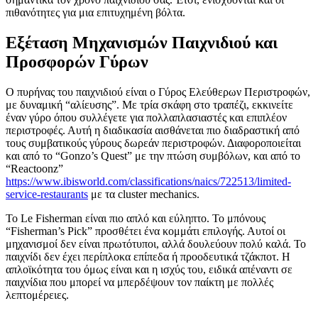
πιθανότητες για μια επιτυχημένη βόλτα.
Εξέταση Μηχανισμών Παιχνιδιού και
Προσφορών Γύρων
Ο πυρήνας του παιχνιδιού είναι ο Γύρος Ελεύθερων Περιστροφών,
με δυναμική “αλίευσης”. Με τρία σκάφη στο τραπέζι, εκκινείτε
έναν γύρο όπου συλλέγετε για πολλαπλασιαστές και επιπλέον
περιστροφές. Αυτή η διαδικασία αισθάνεται πιο διαδραστική από
τους συμβατικούς γύρους δωρεάν περιστροφών. Διαφοροποιείται
και από το “Gonzo’s Quest” με την πτώση συμβόλων, και από το
“Reactoonz”
https://www.ibisworld.com/classifications/naics/722513/limited-
service-restaurants
με τα cluster mechanics.
Το Le Fisherman είναι πιο απλό και εύληπτο. Το μπόνους
“Fisherman’s Pick” προσθέτει ένα κομμάτι επιλογής. Αυτοί οι
μηχανισμοί δεν είναι πρωτότυποι, αλλά δουλεύουν πολύ καλά. Το
παιχνίδι δεν έχει περίπλοκα επίπεδα ή προοδευτικά τζάκποτ. Η
απλοϊκότητα του όμως είναι και η ισχύς του, ειδικά απέναντι σε
παιχνίδια που μπορεί να μπερδέψουν τον παίκτη με πολλές
λεπτομέρειες.