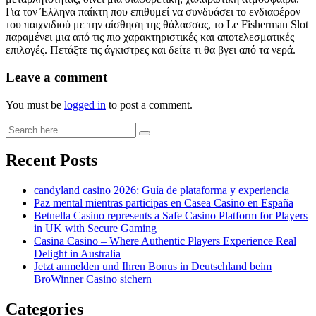
Για τον Έλληνα παίκτη που επιθυμεί να συνδυάσει το ενδιαφέρον
του παιχνιδιού με την αίσθηση της θάλασσας, το Le Fisherman Slot
παραμένει μια από τις πιο χαρακτηριστικές και αποτελεσματικές
επιλογές. Πετάξτε τις άγκιστρες και δείτε τι θα βγει από τα νερά.
Leave a comment
You must be
logged in
to post a comment.
Recent Posts
candyland casino 2026: Guía de plataforma y experiencia
Paz mental mientras participas en Casea Casino en España
Betnella Casino represents a Safe Casino Platform for Players
in UK with Secure Gaming
Casina Casino – Where Authentic Players Experience Real
Delight in Australia
Jetzt anmelden und Ihren Bonus in Deutschland beim
BroWinner Casino sichern
Categories