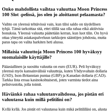
Onko mahdollista vaihtaa valuuttaa Moon Princess
100 Slot -pelissä, jos olen jo aloittanut pelaamasta?
Vaihto on yleensä tehtävissä vain, kun tilisi saldo on täydellisen
tyhjä. Tämä tarkoittaa sitä, ettei tilillä saa olla rahaa eikä aktiivisia
bonuksia. Yleensä valuutta päätetään kerran, kun luot tilin. On hyvä
ottaa yhteyttä asiakaspalveluun tarkkojen sääntöjen johdosta, mutta
paras tapa on valita harkiten heti alussa.
Millaisia valuuttoja Moon Princess 100 hyväksyy
suomalaisille käyttäjille?
Pääasiallinen ja suosittu valuutta on euro (EUR). Peli hyväksyy
yleensä myös kansainvälisiä valuuttoja, kuten Yhdysvaltain dollaria
(USD), Ison-Britannian puntaa (GBP) ja Kanadan dollaria (CAD).
Tarkka lista eroaa kasinokohtaisesti, joten varmista tiedot aina
pelisivustolta, jolla toimit.
Häviänkö rahaa valuutanvaihdossa, jos pistän eri
valuutassa kuin millä pelitilini on?
Kyllä kyllä. Jos pistät eri valuutassa kuin mikä pelitililläsi on, alusta