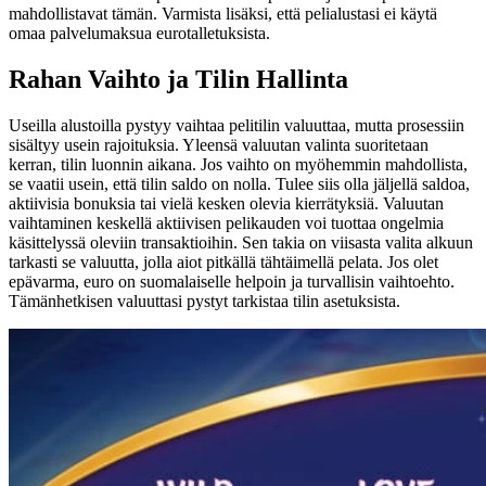
mahdollistavat tämän. Varmista lisäksi, että pelialustasi ei käytä
omaa palvelumaksua eurotalletuksista.
Rahan Vaihto ja Tilin Hallinta
Useilla alustoilla pystyy vaihtaa pelitilin valuuttaa, mutta prosessiin
sisältyy usein rajoituksia. Yleensä valuutan valinta suoritetaan
kerran, tilin luonnin aikana. Jos vaihto on myöhemmin mahdollista,
se vaatii usein, että tilin saldo on nolla. Tulee siis olla jäljellä saldoa,
aktiivisia bonuksia tai vielä kesken olevia kierrätyksiä. Valuutan
vaihtaminen keskellä aktiivisen pelikauden voi tuottaa ongelmia
käsittelyssä oleviin transaktioihin. Sen takia on viisasta valita alkuun
tarkasti se valuutta, jolla aiot pitkällä tähtäimellä pelata. Jos olet
epävarma, euro on suomalaiselle helpoin ja turvallisin vaihtoehto.
Tämänhetkisen valuuttasi pystyt tarkistaa tilin asetuksista.