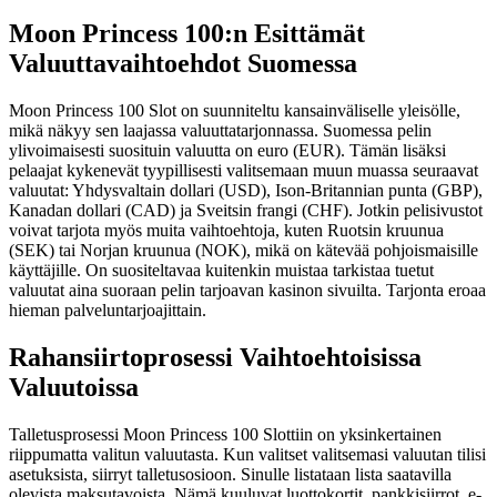
Moon Princess 100:n Esittämät
Valuuttavaihtoehdot Suomessa
Moon Princess 100 Slot on suunniteltu kansainväliselle yleisölle,
mikä näkyy sen laajassa valuuttatarjonnassa. Suomessa pelin
ylivoimaisesti suosituin valuutta on euro (EUR). Tämän lisäksi
pelaajat kykenevät tyypillisesti valitsemaan muun muassa seuraavat
valuutat: Yhdysvaltain dollari (USD), Ison-Britannian punta (GBP),
Kanadan dollari (CAD) ja Sveitsin frangi (CHF). Jotkin pelisivustot
voivat tarjota myös muita vaihtoehtoja, kuten Ruotsin kruunua
(SEK) tai Norjan kruunua (NOK), mikä on kätevää pohjoismaisille
käyttäjille. On suositeltavaa kuitenkin muistaa tarkistaa tuetut
valuutat aina suoraan pelin tarjoavan kasinon sivuilta. Tarjonta eroaa
hieman palveluntarjoajittain.
Rahansiirtoprosessi Vaihtoehtoisissa
Valuutoissa
Talletusprosessi Moon Princess 100 Slottiin on yksinkertainen
riippumatta valitun valuutasta. Kun valitset valitsemasi valuutan tilisi
asetuksista, siirryt talletusosioon. Sinulle listataan lista saatavilla
olevista maksutavoista. Nämä kuuluvat luottokortit, pankkisiirrot, e-