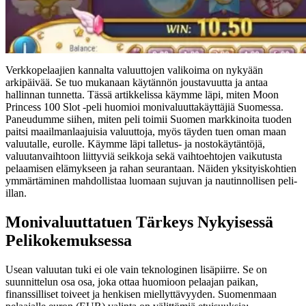
Verkkopelaajien kannalta valuuttojen valikoima on nykyään
arkipäivää. Se tuo mukanaan käytännön joustavuutta ja antaa
hallinnan tunnetta. Tässä artikkelissa käymme läpi, miten Moon
Princess 100 Slot -peli huomioi monivaluuttakäyttäjiä Suomessa.
Paneudumme siihen, miten peli toimii Suomen markkinoita tuoden
paitsi maailmanlaajuisia valuuttoja, myös täyden tuen oman maan
valuutalle, eurolle. Käymme läpi talletus- ja nostokäytäntöjä,
valuutanvaihtoon liittyviä seikkoja sekä vaihtoehtojen vaikutusta
pelaamisen elämykseen ja rahan seurantaan. Näiden yksityiskohtien
ymmärtäminen mahdollistaa luomaan sujuvan ja nautinnollisen peli-
illan.
Monivaluuttatuen Tärkeys Nykyisessä
Pelikokemuksessa
Usean valuutan tuki ei ole vain teknologinen lisäpiirre. Se on
suunnittelun osa osa, joka ottaa huomioon pelaajan paikan,
finanssilliset toiveet ja henkisen miellyttävyyden. Suomenmaan