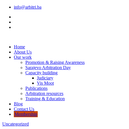
info@arbitri.ba
Home
About Us
Our work
Promotion & Raising Awareness
Sarajevo Arbitration Day
Capacity building
Judiciary
Vis Moot
Publications
Arbitration resources
Training & Education
Blog
Contact Us
Membership
Uncategorized