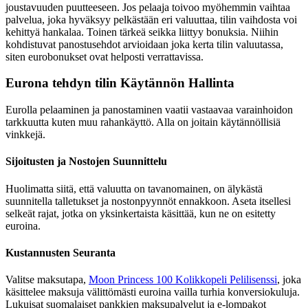
joustavuuden puutteeseen. Jos pelaaja toivoo myöhemmin vaihtaa
palvelua, joka hyväksyy pelkästään eri valuuttaa, tilin vaihdosta voi
kehittyä hankalaa. Toinen tärkeä seikka liittyy bonuksia. Niihin
kohdistuvat panostusehdot arvioidaan joka kerta tilin valuutassa,
siten eurobonukset ovat helposti verrattavissa.
Eurona tehdyn tilin Käytännön Hallinta
Eurolla pelaaminen ja panostaminen vaatii vastaavaa varainhoidon
tarkkuutta kuten muu rahankäyttö. Alla on joitain käytännöllisiä
vinkkejä.
Sijoitusten ja Nostojen Suunnittelu
Huolimatta siitä, että valuutta on tavanomainen, on älykästä
suunnitella talletukset ja nostonpyynnöt ennakkoon. Aseta itsellesi
selkeät rajat, jotka on yksinkertaista käsittää, kun ne on esitetty
euroina.
Kustannusten Seuranta
Valitse maksutapa,
Moon Princess 100 Kolikkopeli Pelilisenssi
, joka
käsittelee maksuja välittömästi euroina vailla turhia konversiokuluja.
Lukuisat suomalaiset pankkien maksupalvelut ja e-lompakot