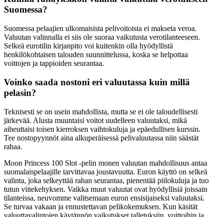
Suomessa?
Suomessa pelaajien ulkomaisista pelivoitoista ei makseta veroa.
Valuutan valinnalla ei siis ole suoraa vaikutusta verotilanteeseen.
Selkeä eurotilin kirjanpito voi kuitenkin olla hyödyllistä
henkilökohtaisen talouden suunnittelussa, koska se helpottaa
voittojen ja tappioiden seurantaa.
Voinko saada nostoni eri valuutassa kuin millä
pelasin?
Teknisesti se on usein mahdollista, mutta se ei ole taloudellisesti
järkevää. Alusta muuntaisi voitot uudelleen valuutaksi, mikä
aiheuttaisi toisen kierroksen vaihtokuluja ja epäedullisen kurssin.
Tee nostopyynnöt aina alkuperäisessä pelivaluutassa niin säästät
rahaa.
Moon Princess 100 Slot -pelin monen valuutan mahdollisuus antaa
suomalaispelaajille tarvittavaa joustavuutta. Euron käyttö on selkeä
valinta, joka selkeyttää rahan seurantaa, pienentää piilokuluja ja tuo
tutun viitekehyksen. Vaikka muut valuutat ovat hyödyllisiä joissain
tilanteissa, neuvomme valitsemaan euron ensisijaiseksi valuutaksi.
Se turvaa vakaan ja ennustettavan pelikokemuksen. Kun käsität
valuuttavalintojen käytännön vaikutukset talletuksiin, voittoihin ja