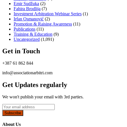
Emir Sudžuka​
(2)
Fahira Brodlija
(7)
Investment Arbitration Webinar Series
(1)
Irfan Osmanović​
(2)
Promotion & Raising Awareness
(11)
Publications
(11)
Training & Education
(9)
Uncategorized
(1,091)
Get in Touch
+387 61 862 844
info@associationarbitri.com
Get Updates regularly
We won't publish your email with 3rd parties.
Subscribe
About Us