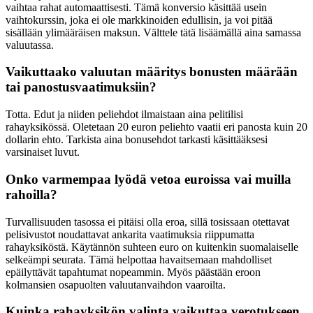
vaihtaa rahat automaattisesti. Tämä konversio käsittää usein
vaihtokurssin, joka ei ole markkinoiden edullisin, ja voi pitää
sisällään ylimääräisen maksun. Välttele tätä lisäämällä aina samassa
valuutassa.
Vaikuttaako valuutan määritys bonusten määrään
tai panostusvaatimuksiin?
Totta. Edut ja niiden peliehdot ilmaistaan aina pelitilisi
rahayksikössä. Oletetaan 20 euron peliehto vaatii eri panosta kuin 20
dollarin ehto. Tarkista aina bonusehdot tarkasti käsittääksesi
varsinaiset luvut.
Onko varmempaa lyödä vetoa euroissa vai muilla
rahoilla?
Turvallisuuden tasossa ei pitäisi olla eroa, sillä tosissaan otettavat
pelisivustot noudattavat ankarita vaatimuksia riippumatta
rahayksiköstä. Käytännön suhteen euro on kuitenkin suomalaiselle
selkeämpi seurata. Tämä helpottaa havaitsemaan mahdolliset
epäilyttävät tapahtumat nopeammin. Myös päästään eroon
kolmansien osapuolten valuutanvaihdon vaaroilta.
Kuinka rahayksikön valinta vaikuttaa verotukseen