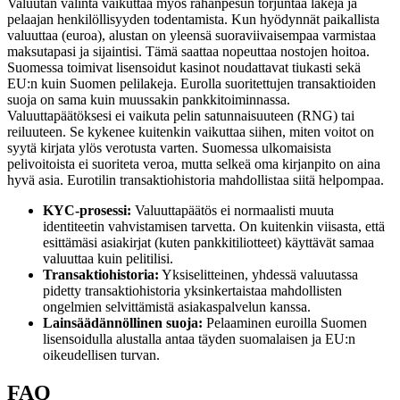
Valuutan valinta vaikuttaa myös rahanpesun torjuntaa lakeja ja
pelaajan henkilöllisyyden todentamista. Kun hyödynnät paikallista
valuuttaa (euroa), alustan on yleensä suoraviivaisempaa varmistaa
maksutapasi ja sijaintisi. Tämä saattaa nopeuttaa nostojen hoitoa.
Suomessa toimivat lisensoidut kasinot noudattavat tiukasti sekä
EU:n kuin Suomen pelilakeja. Eurolla suoritettujen transaktioiden
suoja on sama kuin muussakin pankkitoiminnassa.
Valuuttapäätöksesi ei vaikuta pelin satunnaisuuteen (RNG) tai
reiluuteen. Se kykenee kuitenkin vaikuttaa siihen, miten voitot on
syytä kirjata ylös verotusta varten. Suomessa ulkomaisista
pelivoitoista ei suoriteta veroa, mutta selkeä oma kirjanpito on aina
hyvä asia. Eurotilin transaktiohistoria mahdollistaa siitä helpompaa.
KYC-prosessi:
Valuuttapäätös ei normaalisti muuta
identiteetin vahvistamisen tarvetta. On kuitenkin viisasta, että
esittämäsi asiakirjat (kuten pankkitiliotteet) käyttävät samaa
valuuttaa kuin pelitilisi.
Transaktiohistoria:
Yksiselitteinen, yhdessä valuutassa
pidetty transaktiohistoria yksinkertaistaa mahdollisten
ongelmien selvittämistä asiakaspalvelun kanssa.
Lainsäädännöllinen suoja:
Pelaaminen euroilla Suomen
lisensoidulla alustalla antaa täyden suomalaisen ja EU:n
oikeudellisen turvan.
FAQ