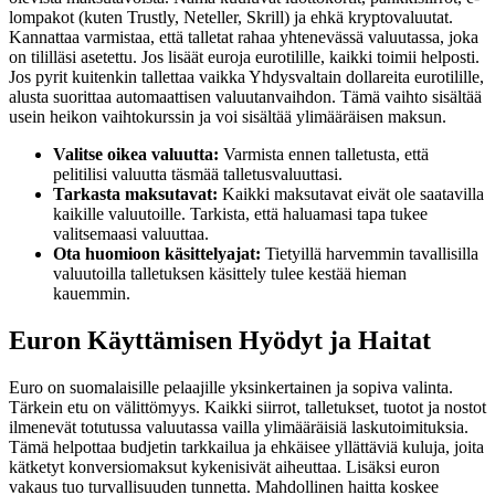
lompakot (kuten Trustly, Neteller, Skrill) ja ehkä kryptovaluutat.
Kannattaa varmistaa, että talletat rahaa yhtenevässä valuutassa, joka
on tililläsi asetettu. Jos lisäät euroja eurotilille, kaikki toimii helposti.
Jos pyrit kuitenkin tallettaa vaikka Yhdysvaltain dollareita eurotilille,
alusta suorittaa automaattisen valuutanvaihdon. Tämä vaihto sisältää
usein heikon vaihtokurssin ja voi sisältää ylimääräisen maksun.
Valitse oikea valuutta:
Varmista ennen talletusta, että
pelitilisi valuutta täsmää talletusvaluuttasi.
Tarkasta maksutavat:
Kaikki maksutavat eivät ole saatavilla
kaikille valuutoille. Tarkista, että haluamasi tapa tukee
valitsemaasi valuuttaa.
Ota huomioon käsittelyajat:
Tietyillä harvemmin tavallisilla
valuutoilla talletuksen käsittely tulee kestää hieman
kauemmin.
Euron Käyttämisen Hyödyt ja Haitat
Euro on suomalaisille pelaajille yksinkertainen ja sopiva valinta.
Tärkein etu on välittömyys. Kaikki siirrot, talletukset, tuotot ja nostot
ilmenevät totutussa valuutassa vailla ylimääräisiä laskutoimituksia.
Tämä helpottaa budjetin tarkkailua ja ehkäisee yllättäviä kuluja, joita
kätketyt konversiomaksut kykenisivät aiheuttaa. Lisäksi euron
vakaus tuo turvallisuuden tunnetta. Mahdollinen haitta koskee