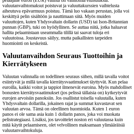
pelaajalle euron (EUR) valinta on välittömiä etuisuuksia:
valuutanvaihtomaksut poistuvat ja valuuttakurssien vaihtelusta
aiheutuva epävarmuus poistuu. Tämä luo vakaan perustan, jolla voi
keskittyä pelin sisältöön ja nauttimaan siitä. Myös muiden
valuuttojen, kuten Yhdysvaltain dollarin (USD) tai Ison-Britannian
punnan (GBP), tuki on hyödyllinen. Se auttaa niitä, jotka haluavat
hallita pelaamistaan useammalla tilillä tai saavat tuloja eri
valuutoissa. Joustavuus säilyy, mutta paikallisten tarpeiden
huomiointi on keskeistä.
Valuutanvaihdon Seuraus Tuottoihin ja
Kierrätykseen
Valuutan valinnalla on todellinen seuraus siihen, millä tavalla voitot
esiintyvät ja millä tavalla kierrätysvaatimukset täyttyvät. Kun pelaa
euroilla, kaikki voitot ja tappiot ilmenevät euroina. Myös mahdolliset
bonusten kierrätysvaatimukset (jos pelissä tällaisia on) kytkeytyvät
eurojen arvoisiin panoksiin. Jos osallistut toisella valuutalla, kuten
Yhdysvaltain dollarilla, jokainen rajat ja summat kuvastavat sen
valuutan arvoa. Tämä on oleellinen huomioida. Kuten 1 euron
panos ei ole sama asia kuin 1 dollarin panos, joka voi muokata
pelistrategiaasi. Lisäksi, jos tavoittelet noston eri valuutassa kuin
mitä käytit pelaamiseen, olet velvollinen maksamaan ylimääräisiä
valuutanvaihtokuluja.