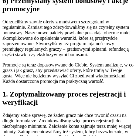
6) Przemyślany system bonusowy i akcje
promocyjne
Odrzuciliśmy zawiłe oferty z mnóstwem szczegółami w
regulaminie. Zamiast tego zdecydowaliśmy się na czytelny system
bonusowy. Nasze nowe pakiety powitalne posiadają obecnie mniej
skomplikowane do spełnienia warunki, które są przejrzyście
zaprezentowane. Stworzyliśmy też program lojalnościowy
premiujący regularnych graczy – gratisowymi spinami, refundacją
części stawki czy ekskluzywnymi bonusami.
Promocje są teraz dopasowywane do Ciebie. System analizuje, w co
grasz i jak grasz, aby przedstawiać oferty, które trafią w Twoje
gusta. Więc nie będziemy wysyłać Ci zbędnymi wiadomościami.
Każda dostarczona promocja ma praktyczną wartość.
1. Zoptymalizowany proces rejestracji i
weryfikacji
Zdajemy sobie sprawę, że żaden gracz nie chce trwonić czasu na
długie formularze. Zredukowaliśmy więc proces rejestracji do
niezbędnego minimum. Założenie konta zajmuje teraz mniej więcej
minuty. Zaimplementowaliśmy też system, który bezzwłocznie, w