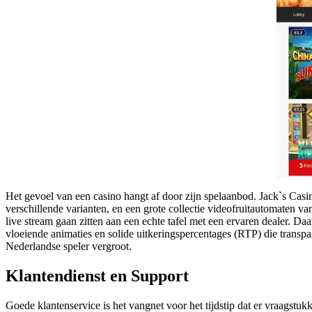
Het gevoel van een casino hangt af door zijn spelaanbod. Jack`s Casino
verschillende varianten, en een grote collectie videofruitautomaten v
live stream gaan zitten aan een echte tafel met een ervaren dealer. Da
vloeiende animaties en solide uitkeringspercentages (RTP) die transp
Nederlandse speler vergroot.
Klantendienst en Support
Goede klantenservice is het vangnet voor het tijdstip dat er vraagstuk