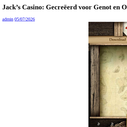
Jack’s Casino: Gecreëerd voor Genot en O
admin
05/07/2026