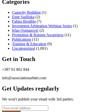
Categories
Capacity Building
(1)
Emir Sudžuka​
(2)
Fahira Brodlija
(7)
Investment Arbitration Webinar Series
(1)
Irfan Osmanović​
(2)
Promotion & Raising Awareness
(11)
Publications
(11)
Training & Education
(9)
Uncategorized
(1,091)
Get in Touch
+387 61 862 844
info@associationarbitri.com
Get Updates regularly
We won't publish your email with 3rd parties.