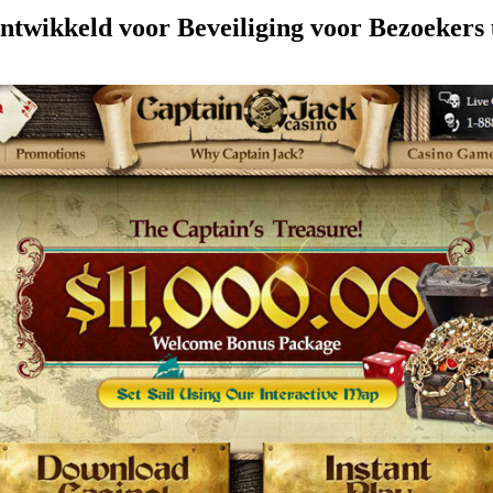
ntwikkeld voor Beveiliging voor Bezoekers 