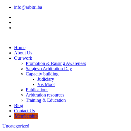
info@arbitri.ba
Home
About Us
Our work
Promotion & Raising Awareness
Sarajevo Arbitration Day
Capacity building
Judiciary
Vis Moot
Publications
Arbitration resources
Training & Education
Blog
Contact Us
Membership
Uncategorized