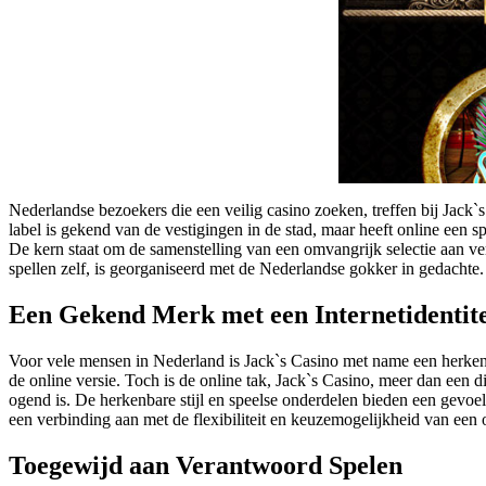
Nederlandse bezoekers die een veilig casino zoeken, treffen bij Jack
label is gekend van de vestigingen in de stad, maar heeft online een 
De kern staat om de samenstelling van een omvangrijk selectie aan v
spellen zelf, is georganiseerd met de Nederlandse gokker in gedachte.
Een Gekend Merk met een Internetidentite
Voor vele mensen in Nederland is Jack`s Casino met name een herken
de online versie. Toch is de online tak, Jack`s Casino, meer dan een 
ogend is. De herkenbare stijl en speelse onderdelen bieden een gevoe
een verbinding aan met de flexibiliteit en keuzemogelijkheid van een 
Toegewijd aan Verantwoord Spelen