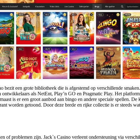
 bezit een grote bibliotheek die is afgestemd op verschillende smaken. J
an ontwikkelaars als NetEnt, Play’n GO en Pragmatic Play. Het platform
arnaast is er een groot aanbod aan bingo en andere speciale spellen. De k
arant worden getoond. Door deze brede en rijke collectie is er steeds 
ken of problemen zijn. Jack`s Casino verleent ondersteuning via verschi