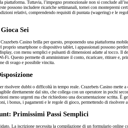
 la piattaforma. Tuttavia, l’impegno promozionale non si conclude all’i
ste possono includere ricariche settimanali, tornei con montepremi certi,
ndizioni relativi, comprendendo requisiti di puntata (wagering) e le rego
 Gioca Sei
le. Crazebets Casino brilla per questo, proponendo una piattaforma mobi
prio smartphone o dispositivo tablet, i appassionati possono perdersi i
play, con menu semplici e pulsanti di dimensioni adatte al tocco. Il des
i. Questo permette di amministrare il conto, ricaricare, ritirare e, princ
e di svago e possibile vincita.
Disposizione
risolvere dubbi o difficoltà in tempo reale. Crazebets Casino mette a dis
ungibile direttamente dal sito, che collega con un operatore in pochi second
questioni meno urgenti ma che richiedono una documentazione scritta. 
zioni, i bonus, i pagamenti e le regole di gioco, permettendo di risolve
unt: Primissimi Passi Semplici
uidato. La iscrizione necessita la compilazione di un formulario online