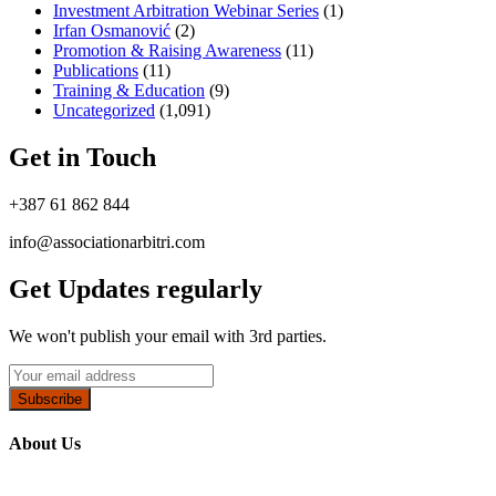
Investment Arbitration Webinar Series
(1)
Irfan Osmanović​
(2)
Promotion & Raising Awareness
(11)
Publications
(11)
Training & Education
(9)
Uncategorized
(1,091)
Get in Touch
+387 61 862 844
info@associationarbitri.com
Get Updates regularly
We won't publish your email with 3rd parties.
Subscribe
About Us