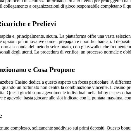
enta protocolli di sicurezza informatica di alto livello per proteggere i da
 il collegamento a organizzazioni di gioco responsabile completano il q
icariche e Prelievi
rapida e, principalmente, sicura. La piattaforma offre una vasta selezion
le opzioni più innovative come i prepagati e i bonifici bancari. I depos
scono a seconda del metodo selezionato, con gli e-wallet che frequentement
nali degli utenti. La procedura di verifica, un processo normale e obbliga
unzionano e Cosa Propone
razebets Casino dedica a questo aspetto un focus particolare. A differen
no a quando un fortunato non centra la combinazione vincente. Il casino pr
ita. Questi giochi sono agevolmente individuali nella lobby e spesso h
e è agevole: basta giocare alle slot indicate con la puntata massima, con
e
enuto complesso, solitamente suddiviso sui primi depositi. Questo bonus 