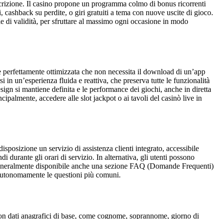
scrizione. Il casino propone un programma colmo di bonus ricorrenti
 cashback su perdite, o giri gratuiti a tema con nuove uscite di gioco.
le di validità, per sfruttare al massimo ogni occasione in modo
le perfettamente ottimizzata che non necessita il download di un’app
n un’esperienza fluida e reattiva, che preserva tutte le funzionalità
ign si mantiene definita e le performance dei giochi, anche in diretta
ipalmente, accedere alle slot jackpot o ai tavoli del casinò live in
posizione un servizio di assistenza clienti integrato, accessibile
i durante gli orari di servizio. In alternativa, gli utenti possono
È generalmente disponibile anche una sezione FAQ (Domande Frequenti)
re autonomamente le questioni più comuni.
 con dati anagrafici di base, come cognome, soprannome, giorno di