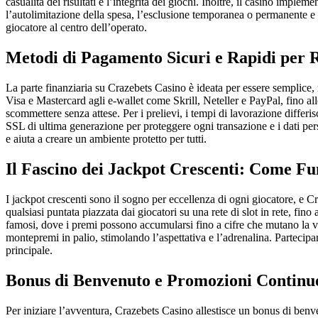
casualità dei risultati e l’integrità dei giochi. Inoltre, il casino implem
l’autolimitazione della spesa, l’esclusione temporanea o permanente e
giocatore al centro dell’operato.
Metodi di Pagamento Sicuri e Rapidi per R
La parte finanziaria su Crazebets Casino è ideata per essere semplice, 
Visa e Mastercard agli e-wallet come Skrill, Neteller e PayPal, fino al
scommettere senza attese. Per i prelievi, i tempi di lavorazione differi
SSL di ultima generazione per proteggere ogni transazione e i dati perso
e aiuta a creare un ambiente protetto per tutti.
Il Fascino dei Jackpot Crescenti: Come F
I jackpot crescenti sono il sogno per eccellenza di ogni giocatore, e C
qualsiasi puntata piazzata dai giocatori su una rete di slot in rete, fi
famosi, dove i premi possono accumularsi fino a cifre che mutano la v
montepremi in palio, stimolando l’aspettativa e l’adrenalina. Partecipar
principale.
Bonus di Benvenuto e Promozioni Continu
Per iniziare l’avventura, Crazebets Casino allestisce un bonus di benv