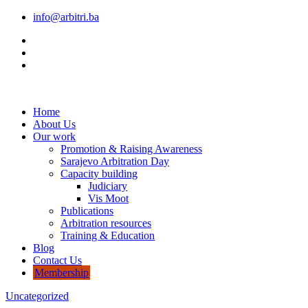
info@arbitri.ba
Home
About Us
Our work
Promotion & Raising Awareness
Sarajevo Arbitration Day
Capacity building
Judiciary
Vis Moot
Publications
Arbitration resources
Training & Education
Blog
Contact Us
Membership
Uncategorized