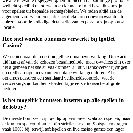
we alle relevante regelgeving. Dit impliceert dat sommige promoties
wellicht specifieke voorwaarden kennen of niet beschikbaar zijn
voor spelers uit bepaalde rechtsgebieden. We raden altijd aan de
algemene voorwaarden en de specifieke promotievoorwaarden te
nalezen voor de volledige details die van toepassing zijn op jouw
locatie.
Hoe snel worden opnames verwerkt bij IgoBet
Casino?
We richten naar de meest mogelijke opnameverwerking. De exacte
tijd hangt af van de gekozen betaalmethode, maar e-wallets zijn over
het algemeen het snelst, vaak binnen 24 uur. Bankoverschrijvingen
en creditcardopnames kunnen enkele werkdagen duren. Alle
opnames passeren een standaard veiligheidscontrole, wat de
verwerkingstijd kan beïnvloeden bij je eerste transactie of grote
bedragen.
Is het mogelijk bonussen inzetten op alle spellen in
de lobby?
De meeste bonussen zijn geldig op een breed scala aan spellen, maar
er kunnen spelcontributies of restricties bestaan. Slotspellen dragen
vaak 100% bij, terwijl tafelspellen en live casino games een lager