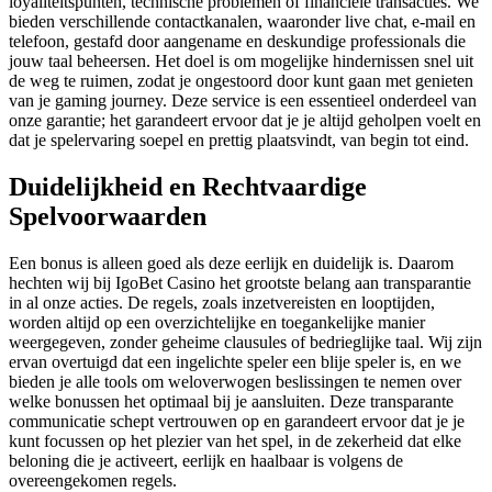
loyaliteitspunten, technische problemen of financiële transacties. We
bieden verschillende contactkanalen, waaronder live chat, e-mail en
telefoon, gestafd door aangename en deskundige professionals die
jouw taal beheersen. Het doel is om mogelijke hindernissen snel uit
de weg te ruimen, zodat je ongestoord door kunt gaan met genieten
van je gaming journey. Deze service is een essentieel onderdeel van
onze garantie; het garandeert ervoor dat je je altijd geholpen voelt en
dat je spelervaring soepel en prettig plaatsvindt, van begin tot eind.
Duidelijkheid en Rechtvaardige
Spelvoorwaarden
Een bonus is alleen goed als deze eerlijk en duidelijk is. Daarom
hechten wij bij IgoBet Casino het grootste belang aan transparantie
in al onze acties. De regels, zoals inzetvereisten en looptijden,
worden altijd op een overzichtelijke en toegankelijke manier
weergegeven, zonder geheime clausules of bedrieglijke taal. Wij zijn
ervan overtuigd dat een ingelichte speler een blije speler is, en we
bieden je alle tools om weloverwogen beslissingen te nemen over
welke bonussen het optimaal bij je aansluiten. Deze transparante
communicatie schept vertrouwen op en garandeert ervoor dat je je
kunt focussen op het plezier van het spel, in de zekerheid dat elke
beloning die je activeert, eerlijk en haalbaar is volgens de
overeengekomen regels.