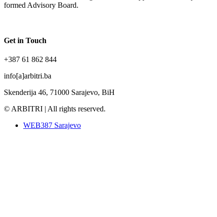
formed Advisory Board.
Get in Touch
+387 61 862 844
info[a]arbitri.ba
Skenderija 46, 71000 Sarajevo, BiH
© ARBITRI | All rights reserved.
WEB387 Sarajevo