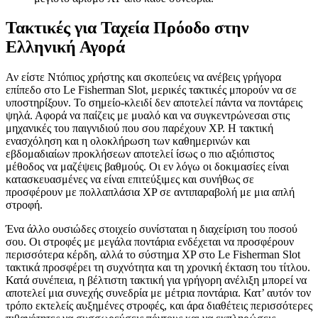
Τακτικές για Ταχεία Πρόοδο στην
Ελληνική Αγορά
Αν είστε Ντόπιος χρήστης και σκοπεύεις να ανέβεις γρήγορα
επίπεδο στο Le Fisherman Slot, μερικές τακτικές μπορούν να σε
υποστηρίξουν. Το σημείο-κλειδί δεν αποτελεί πάντα να ποντάρεις
ψηλά. Αφορά να παίζεις με μυαλό και να συγκεντρώνεσαι στις
μηχανικές του παιγνιδιού που σου παρέχουν XP. Η τακτική
ενασχόληση και η ολοκλήρωση των καθημερινών και
εβδομαδιαίων προκλήσεων αποτελεί ίσως ο πιο αξιόπιστος
μέθοδος να μαζέψεις βαθμούς. Οι εν λόγω οι δοκιμασίες είναι
κατασκευασμένες να είναι επιτεύξιμες και συνήθως σε
προσφέρουν με πολλαπλάσια XP σε αντιπαραβολή με μια απλή
στροφή.
Ένα άλλο ουσιώδες στοιχείο συνίσταται η διαχείριση του ποσού
σου. Οι στροφές με μεγάλα ποντάρια ενδέχεται να προσφέρουν
περισσότερα κέρδη, αλλά το σύστημα XP στο Le Fisherman Slot
τακτικά προσφέρει τη συχνότητα και τη χρονική έκταση του τίτλου.
Κατά συνέπεια, η βέλτιστη τακτική για γρήγορη ανέλιξη μπορεί να
αποτελεί μια συνεχής συνεδρία με μέτρια ποντάρια. Κατ’ αυτόν τον
τρόπο εκτελείς αυξημένες στροφές, και άρα διαθέτεις περισσότερες