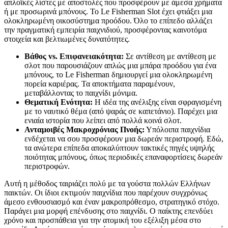
απλοϊκές λίστες με αποστολές που προσφέρουν με άμεσα χρήματα
ή με προσωρινά μπόνους. Το Le Fisherman Slot έχει φτιάξει μια
ολοκληρωμένη οικοσύστημα προόδου. Όλο το επίπεδο αλλάζει
την πραγματική εμπειρία παιχνιδιού, προσφέροντας καινοτόμα
στοιχεία και βελτιωμένες δυνατότητες.
Βάθος vs. Επιφανειακότητα:
Σε αντίθεση με αντίθεση με
σλοτ που παρουσιάζουν απλώς μια μπάρα προόδου για ένα
μπόνους, το Le Fisherman δημιουργεί μια ολοκληρωμένη
πορεία καριέρας. Τα αποκτήματα παραμένουν,
μεταβάλλοντας το παιχνίδι μόνιμα.
Θεματική Ενότητα:
Η ιδέα της ανέλιξης είναι σφραγισμένη
με το ναυτικό θέμα (από ψαράς σε καπετάνιο). Παρέχει μια
ενιαία ιστορία που λείπει από πολλά κοινά σλοτ.
Ανταμοιβές Μακροχρόνιας Πνοής:
Υπόλοιπα παιχνίδια
ενδέχεται να σου προσφέρουν μια δωρεάν περιστροφή. Εδώ,
τα ανώτερα επίπεδα αποκαλύπτουν τακτικές πηγές υψηλής
ποιότητας μπόνους, όπως περιοδικές επαναφορτίσεις δωρεάν
περιστροφών.
Αυτή η μέθοδος ταιριάζει πολύ με τα γούστα πολλών Ελλήνων
παικτών. Οι ίδιοι εκτιμούν παιχνίδια που παρέχουν συγχρόνως
άμεσο ενθουσιασμό και έναν μακροπρόθεσμο, στρατηγικό στόχο.
Παράγει μια μορφή επένδυσης στο παιχνίδι. Ο παίκτης επενδύει
χρόνο και προσπάθεια για την ατομική του εξέλιξη μέσα στο