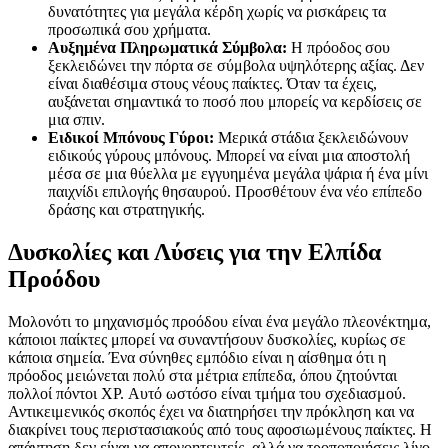
δυνατότητες για μεγάλα κέρδη χωρίς να ρισκάρεις τα
προσωπικά σου χρήματα.
Αυξημένα Πληρωματικά Σύμβολα:
Η πρόοδος σου
ξεκλειδώνει την πόρτα σε σύμβολα υψηλότερης αξίας. Δεν
είναι διαθέσιμα στους νέους παίκτες. Όταν τα έχεις,
αυξάνεται σημαντικά το ποσό που μπορείς να κερδίσεις σε
μια σπιν.
Ειδικοί Μπόνους Γύροι:
Μερικά στάδια ξεκλειδώνουν
ειδικούς γύρους μπόνους. Μπορεί να είναι μια αποστολή
μέσα σε μια θύελλα με εγγυημένα μεγάλα ψάρια ή ένα μίνι
παιχνίδι επιλογής θησαυρού. Προσθέτουν ένα νέο επίπεδο
δράσης και στρατηγικής.
Δυσκολίες και Λύσεις για την Ελπίδα
Προόδου
Μολονότι το μηχανισμός προόδου είναι ένα μεγάλο πλεονέκτημα,
κάποιοι παίκτες μπορεί να συναντήσουν δυσκολίες, κυρίως σε
κάποια σημεία. Ένα σύνηθες εμπόδιο είναι η αίσθημα ότι η
πρόοδος μειώνεται πολύ στα μέτρια επίπεδα, όπου ζητούνται
πολλοί πόντοι XP. Αυτό ωστόσο είναι τμήμα του σχεδιασμού.
Αντικειμενικός σκοπός έχει να διατηρήσει την πρόκληση και να
διακρίνει τους περιστασιακούς από τους αφοσιωμένους παίκτες. Η
απάντηση δεν είναι να απογοητευτείς, αλλά να τροποποιήσεις λίγο