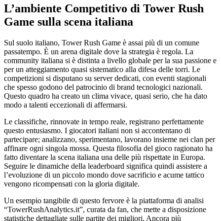
L’ambiente Competitivo di Tower Rush
Game sulla scena italiana
Sul suolo italiano, Tower Rush Game è assai più di un comune
passatempo. È un arena digitale dove la strategia è regola. La
community italiana si è distinta a livello globale per la sua passione e
per un atteggiamento quasi sistematico alla difesa delle torri. Le
competizioni si disputano su server dedicati, con eventi stagionali
che spesso godono del patrocinio di brand tecnologici nazionali.
Questo quadro ha creato un clima vivace, quasi serio, che ha dato
modo a talenti eccezionali di affermarsi.
Le classifiche, rinnovate in tempo reale, registrano perfettamente
questo entusiasmo. I giocatori italiani non si accontentano di
partecipare; analizzano, sperimentano, lavorano insieme nei clan per
affinare ogni singola mossa. Questa filosofia del gioco ragionato ha
fatto diventare la scena italiana una delle più rispettate in Europa.
Seguire le dinamiche della leaderboard significa quindi assistere a
l’evoluzione di un piccolo mondo dove sacrificio e acume tattico
vengono ricompensati con la gloria digitale.
Un esempio tangibile di questo fervore è la piattaforma di analisi
“TowerRushAnalytics.it”, curata da fan, che mette a disposizione
statistiche dettagliate sulle partite dei migliori. Ancora più