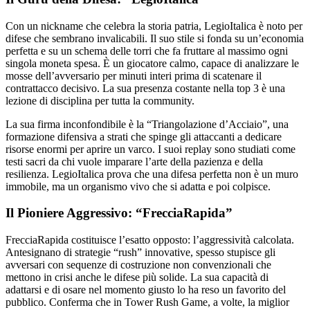
Con un nickname che celebra la storia patria, LegioItalica è noto per
difese che sembrano invalicabili. Il suo stile si fonda su un’economia
perfetta e su un schema delle torri che fa fruttare al massimo ogni
singola moneta spesa. È un giocatore calmo, capace di analizzare le
mosse dell’avversario per minuti interi prima di scatenare il
contrattacco decisivo. La sua presenza costante nella top 3 è una
lezione di disciplina per tutta la community.
La sua firma inconfondibile è la “Triangolazione d’Acciaio”, una
formazione difensiva a strati che spinge gli attaccanti a dedicare
risorse enormi per aprire un varco. I suoi replay sono studiati come
testi sacri da chi vuole imparare l’arte della pazienza e della
resilienza. LegioItalica prova che una difesa perfetta non è un muro
immobile, ma un organismo vivo che si adatta e poi colpisce.
Il Pioniere Aggressivo: “FrecciaRapida”
FrecciaRapida costituisce l’esatto opposto: l’aggressività calcolata.
Antesignano di strategie “rush” innovative, spesso stupisce gli
avversari con sequenze di costruzione non convenzionali che
mettono in crisi anche le difese più solide. La sua capacità di
adattarsi e di osare nel momento giusto lo ha reso un favorito del
pubblico. Conferma che in Tower Rush Game, a volte, la miglior