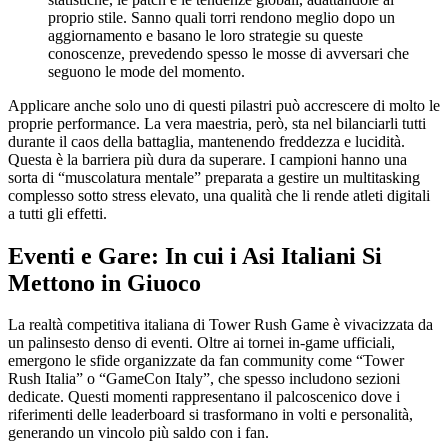
proprio stile. Sanno quali torri rendono meglio dopo un
aggiornamento e basano le loro strategie su queste
conoscenze, prevedendo spesso le mosse di avversari che
seguono le mode del momento.
Applicare anche solo uno di questi pilastri può accrescere di molto le
proprie performance. La vera maestria, però, sta nel bilanciarli tutti
durante il caos della battaglia, mantenendo freddezza e lucidità.
Questa è la barriera più dura da superare. I campioni hanno una
sorta di “muscolatura mentale” preparata a gestire un multitasking
complesso sotto stress elevato, una qualità che li rende atleti digitali
a tutti gli effetti.
Eventi e Gare: In cui i Asi Italiani Si
Mettono in Giuoco
La realtà competitiva italiana di Tower Rush Game è vivacizzata da
un palinsesto denso di eventi. Oltre ai tornei in-game ufficiali,
emergono le sfide organizzate da fan community come “Tower
Rush Italia” o “GameCon Italy”, che spesso includono sezioni
dedicate. Questi momenti rappresentano il palcoscenico dove i
riferimenti delle leaderboard si trasformano in volti e personalità,
generando un vincolo più saldo con i fan.