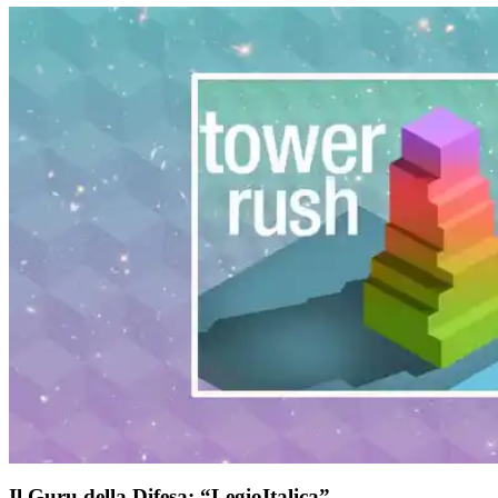
Il Guru della Difesa: “LegioItalica”