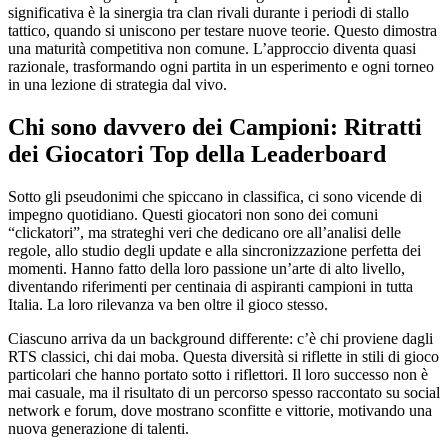
significativa è la sinergia tra clan rivali durante i periodi di stallo
tattico, quando si uniscono per testare nuove teorie. Questo dimostra
una maturità competitiva non comune. L’approccio diventa quasi
razionale, trasformando ogni partita in un esperimento e ogni torneo
in una lezione di strategia dal vivo.
Chi sono davvero dei Campioni: Ritratti
dei Giocatori Top della Leaderboard
Sotto gli pseudonimi che spiccano in classifica, ci sono vicende di
impegno quotidiano. Questi giocatori non sono dei comuni
“clickatori”, ma strateghi veri che dedicano ore all’analisi delle
regole, allo studio degli update e alla sincronizzazione perfetta dei
momenti. Hanno fatto della loro passione un’arte di alto livello,
diventando riferimenti per centinaia di aspiranti campioni in tutta
Italia. La loro rilevanza va ben oltre il gioco stesso.
Ciascuno arriva da un background differente: c’è chi proviene dagli
RTS classici, chi dai moba. Questa diversità si riflette in stili di gioco
particolari che hanno portato sotto i riflettori. Il loro successo non è
mai casuale, ma il risultato di un percorso spesso raccontato su social
network e forum, dove mostrano sconfitte e vittorie, motivando una
nuova generazione di talenti.