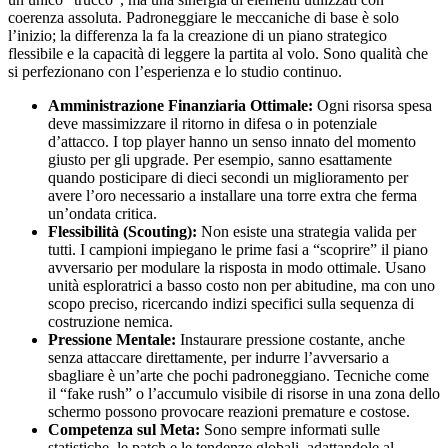
coerenza assoluta. Padroneggiare le meccaniche di base è solo
l’inizio; la differenza la fa la creazione di un piano strategico
flessibile e la capacità di leggere la partita al volo. Sono qualità che
si perfezionano con l’esperienza e lo studio continuo.
Amministrazione Finanziaria Ottimale:
Ogni risorsa spesa
deve massimizzare il ritorno in difesa o in potenziale
d’attacco. I top player hanno un senso innato del momento
giusto per gli upgrade. Per esempio, sanno esattamente
quando posticipare di dieci secondi un miglioramento per
avere l’oro necessario a installare una torre extra che ferma
un’ondata critica.
Flessibilità (Scouting):
Non esiste una strategia valida per
tutti. I campioni impiegano le prime fasi a “scoprire” il piano
avversario per modulare la risposta in modo ottimale. Usano
unità esploratrici a basso costo non per abitudine, ma con uno
scopo preciso, ricercando indizi specifici sulla sequenza di
costruzione nemica.
Pressione Mentale:
Instaurare pressione costante, anche
senza attaccare direttamente, per indurre l’avversario a
sbagliare è un’arte che pochi padroneggiano. Tecniche come
il “fake rush” o l’accumulo visibile di risorse in una zona dello
schermo possono provocare reazioni premature e costose.
Competenza sul Meta:
Sono sempre informati sulle
statistiche, le patch e le tendenze globali, adattandole al