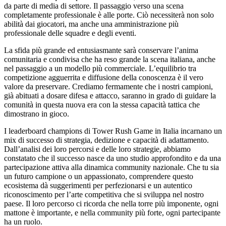
da parte di media di settore. Il passaggio verso una scena
completamente professionale è alle porte. Ciò necessiterà non solo
abilità dai giocatori, ma anche una amministrazione più
professionale delle squadre e degli eventi.
La sfida più grande ed entusiasmante sarà conservare l’anima
comunitaria e condivisa che ha reso grande la scena italiana, anche
nel passaggio a un modello più commerciale. L’equilibrio tra
competizione agguerrita e diffusione della conoscenza è il vero
valore da preservare. Crediamo fermamente che i nostri campioni,
già abituati a dosare difesa e attacco, saranno in grado di guidare la
comunità in questa nuova era con la stessa capacità tattica che
dimostrano in gioco.
I leaderboard champions di Tower Rush Game in Italia incarnano un
mix di successo di strategia, dedizione e capacità di adattamento.
Dall’analisi dei loro percorsi e delle loro strategie, abbiamo
constatato che il successo nasce da uno studio approfondito e da una
partecipazione attiva alla dinamica community nazionale. Che tu sia
un futuro campione o un appassionato, comprendere questo
ecosistema dà suggerimenti per perfezionarsi e un autentico
riconoscimento per l’arte competitiva che si sviluppa nel nostro
paese. Il loro percorso ci ricorda che nella torre più imponente, ogni
mattone è importante, e nella community più forte, ogni partecipante
ha un ruolo.