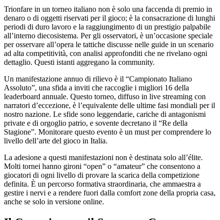
Trionfare in un torneo italiano non è solo una faccenda di premio in
denaro o di oggetti riservati per il gioco; è la consacrazione di lunghi
periodi di duro lavoro e la raggiungimento di un prestigio palpabile
all’interno diecosistema. Per gli osservatori, è un’occasione speciale
per osservare all’opera le tattiche discusse nelle guide in un scenario
ad alta competitività, con analisi approfonditi che ne rivelano ogni
dettaglio. Questi istanti aggregano la community.
Un manifestazione annuo di rilievo è il “Campionato Italiano
Assoluto”, una sfida a inviti che raccoglie i migliori 16 della
leaderboard annuale. Questo torneo, diffuso in live streaming con
narratori d’eccezione, è l’equivalente delle ultime fasi mondiali per il
nostro nazione. Le sfide sono leggendarie, cariche di antagonismi
private e di orgoglio patrio, e sovente decretano il “Re della
Stagione”. Monitorare questo evento è un must per comprendere lo
livello dell’arte del gioco in Italia.
La adesione a questi manifestazioni non è destinata solo all’élite.
Molti tornei hanno gironi “open” o “amateur” che consentono a
giocatori di ogni livello di provare la scarica della competizione
definita. È un percorso formativa straordinaria, che ammaestra a
gestire i nervi e a rendere fuori dalla comfort zone della propria casa,
anche se solo in versione online.