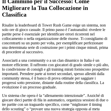
Il Cammino per il Successo: Come
Migliorare la Tua Collocazione in
Classifica
Risalire la leaderboard di Tower Rush Game esige un sistema, non
solo ore di gioco casuale. Il primo passo è l’autoanalisi: rivedere le
partite perse è essenziale per identificare errori ricorrenti nel
collocamento o nella organizzazione delle risorse. Ti consigliamo di
concentrarti su un punto per volta, per esemplificare perfezionare
una determinata serie di costruzione per i primi cinque minuti, prima
di procedere al successivo.
Associarti a una community o a un clan dinamico in Italia è un
motore efficiente. Il raffronto con giocatori di grado simile o più alto,
lo condivisione di consigli e gli training mirati forniscono prospettive
importanti. Prendere parte ai tornei secondari, spesso allestiti dalla
community stessa, è il banco di prova ottimale per saggiare i
progressi sotto pressione, distante dalla routine della classifica. La
evoluzione è un processo graduale.
Un sistema che opera è la “allenamento intenzionale”. Anziché di
giocare dieci partite di fila in automatico, organizza sessioni di due o
tre partite con un traguardo specifico, come “migliorare il timing
dello scouting” o “provare una nuova strategia opposta al meta