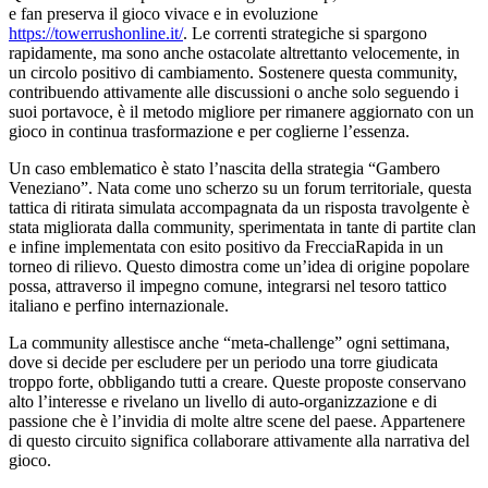
e fan preserva il gioco vivace e in evoluzione
https://towerrushonline.it/
. Le correnti strategiche si spargono
rapidamente, ma sono anche ostacolate altrettanto velocemente, in
un circolo positivo di cambiamento. Sostenere questa community,
contribuendo attivamente alle discussioni o anche solo seguendo i
suoi portavoce, è il metodo migliore per rimanere aggiornato con un
gioco in continua trasformazione e per coglierne l’essenza.
Un caso emblematico è stato l’nascita della strategia “Gambero
Veneziano”. Nata come uno scherzo su un forum territoriale, questa
tattica di ritirata simulata accompagnata da un risposta travolgente è
stata migliorata dalla community, sperimentata in tante di partite clan
e infine implementata con esito positivo da FrecciaRapida in un
torneo di rilievo. Questo dimostra come un’idea di origine popolare
possa, attraverso il impegno comune, integrarsi nel tesoro tattico
italiano e perfino internazionale.
La community allestisce anche “meta-challenge” ogni settimana,
dove si decide per escludere per un periodo una torre giudicata
troppo forte, obbligando tutti a creare. Queste proposte conservano
alto l’interesse e rivelano un livello di auto-organizzazione e di
passione che è l’invidia di molte altre scene del paese. Appartenere
di questo circuito significa collaborare attivamente alla narrativa del
gioco.