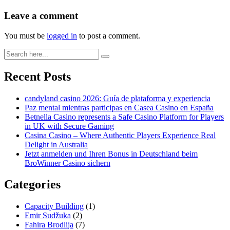
Leave a comment
You must be
logged in
to post a comment.
Recent Posts
candyland casino 2026: Guía de plataforma y experiencia
Paz mental mientras participas en Casea Casino en España
Betnella Casino represents a Safe Casino Platform for Players
in UK with Secure Gaming
Casina Casino – Where Authentic Players Experience Real
Delight in Australia
Jetzt anmelden und Ihren Bonus in Deutschland beim
BroWinner Casino sichern
Categories
Capacity Building
(1)
Emir Sudžuka​
(2)
Fahira Brodlija
(7)