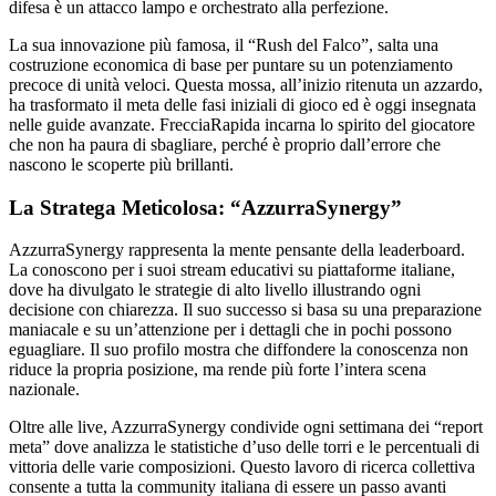
difesa è un attacco lampo e orchestrato alla perfezione.
La sua innovazione più famosa, il “Rush del Falco”, salta una
costruzione economica di base per puntare su un potenziamento
precoce di unità veloci. Questa mossa, all’inizio ritenuta un azzardo,
ha trasformato il meta delle fasi iniziali di gioco ed è oggi insegnata
nelle guide avanzate. FrecciaRapida incarna lo spirito del giocatore
che non ha paura di sbagliare, perché è proprio dall’errore che
nascono le scoperte più brillanti.
La Stratega Meticolosa: “AzzurraSynergy”
AzzurraSynergy rappresenta la mente pensante della leaderboard.
La conoscono per i suoi stream educativi su piattaforme italiane,
dove ha divulgato le strategie di alto livello illustrando ogni
decisione con chiarezza. Il suo successo si basa su una preparazione
maniacale e su un’attenzione per i dettagli che in pochi possono
eguagliare. Il suo profilo mostra che diffondere la conoscenza non
riduce la propria posizione, ma rende più forte l’intera scena
nazionale.
Oltre alle live, AzzurraSynergy condivide ogni settimana dei “report
meta” dove analizza le statistiche d’uso delle torri e le percentuali di
vittoria delle varie composizioni. Questo lavoro di ricerca collettiva
consente a tutta la community italiana di essere un passo avanti