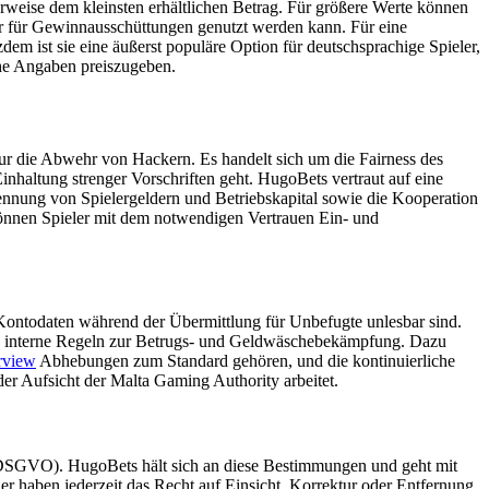
erweise dem kleinsten erhältlichen Betrag. Für größere Werte können
ber für Gewinnausschüttungen genutzt werden kann. Für eine
em ist sie eine äußerst populäre Option für deutschsprachige Spieler,
che Angaben preiszugeben.
 nur die Abwehr von Hackern. Es handelt sich um die Fairness des
nhaltung strenger Vorschriften geht. HugoBets vertraut auf eine
Trennung von Spielergeldern und Betriebskapital sowie die Kooperation
können Spieler mit dem notwendigen Vertrauen Ein- und
 Kontodaten während der Übermittlung für Unbefugte unlesbar sind.
ge interne Regeln zur Betrugs- und Geldwäschebekämpfung. Dazu
rview
Abhebungen zum Standard gehören, und die kontinuierliche
er Aufsicht der Malta Gaming Authority arbeitet.
DSGVO). HugoBets hält sich an diese Bestimmungen und geht mit
ler haben jederzeit das Recht auf Einsicht, Korrektur oder Entfernung