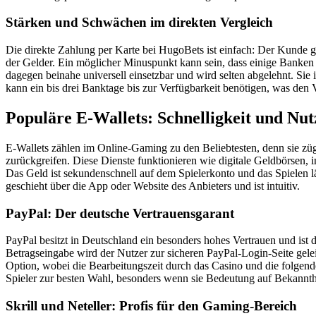
Stärken und Schwächen im direkten Vergleich
Die direkte Zahlung per Karte bei HugoBets ist einfach: Der Kunde g
der Gelder. Ein möglicher Minuspunkt kann sein, dass einige Banken
dagegen beinahe universell einsetzbar und wird selten abgelehnt. Sie 
kann ein bis drei Banktage bis zur Verfügbarkeit benötigen, was den
Populäre E-Wallets: Schnelligkeit und Nut
E-Wallets zählen im Online-Gaming zu den Beliebtesten, denn sie züg
zurückgreifen. Diese Dienste funktionieren wie digitale Geldbörsen, i
Das Geld ist sekundenschnell auf dem Spielerkonto und das Spielen l
geschieht über die App oder Website des Anbieters und ist intuitiv.
PayPal: Der deutsche Vertrauensgarant
PayPal besitzt in Deutschland ein besonders hohes Vertrauen und is
Betragseingabe wird der Nutzer zur sicheren PayPal-Login-Seite geleit
Option, wobei die Bearbeitungszeit durch das Casino und die folgen
Spieler zur besten Wahl, besonders wenn sie Bedeutung auf Bekannthe
Skrill und Neteller: Profis für den Gaming-Bereich