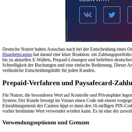
Deutsche Nutzer halten Ausschau nach bei der Entscheidung eines On
Hugobetscasino
hat darauf eine klare Reaktion: ein Zahlungsportfoli
bis zu aktuellen E-Wallets, Prepaid-Lösungen und beliebten deutschen
Schnelligkeit der Buchungen und eine einfache Bedienung. Dieser Arti
verlässliche Entscheidungshilfe für jeden Kunden.
Prepaid-Verfahren und Paysafecard-Zahl
Für Nutzer, die besonderen Wert auf Kontrolle und Privatsphäre lege
System: Der Kunde besorgt im Voraus einen Code mit einem vorgegebe
Einzahlungsmenü des Casinos tippt er dann den 16-stelligen PIN-Code 
vorher bestimmte Wert verwendet werden kann. Es ist eine der zuver
Verwendungsoptionen und Grenzen