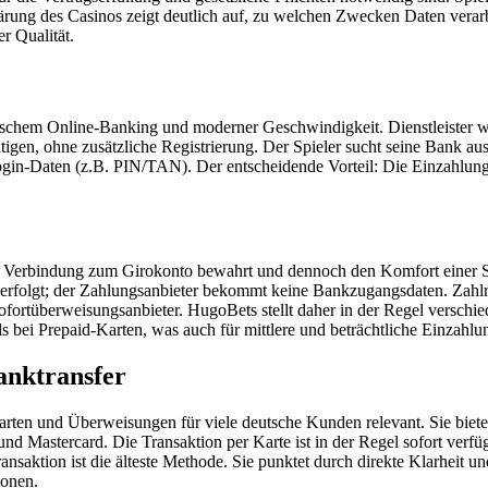
lärung des Casinos zeigt deutlich auf, zu welchen Zwecken Daten verarb
r Qualität.
schem Online-Banking und moderner Geschwindigkeit. Dienstleister wi
n, ohne zusätzliche Registrierung. Der Spieler sucht seine Bank aus e
gin-Daten (z.B. PIN/TAN). Der entscheidende Vorteil: Die Einzahlung w
te Verbindung zum Girokonto bewahrt und dennoch den Komfort einer Sofor
 erfolgt; der Zahlungsanbieter bekommt keine Bankzugangsdaten. Zahlr
Sofortüberweisungsanbieter. HugoBets stellt daher in der Regel versch
s bei Prepaid-Karten, was auch für mittlere und beträchtliche Einzahlung
anktransfer
karten und Überweisungen für viele deutsche Kunden relevant. Sie bie
nd Mastercard. Die Transaktion per Karte ist in der Regel sofort verf
aktion ist die älteste Methode. Sie punktet durch direkte Klarheit un
ionen.