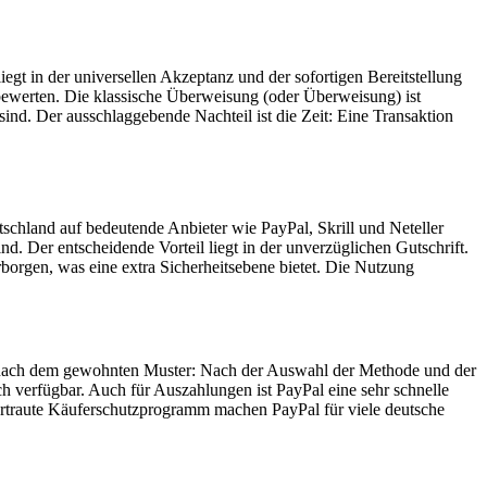
gt in der universellen Akzeptanz und der sofortigen Bereitstellung
bewerten. Die klassische Überweisung (oder Überweisung) ist
sind. Der ausschlaggebende Nachteil ist die Zeit: Eine Transaktion
schland auf bedeutende Anbieter wie PayPal, Skrill und Neteller
d. Der entscheidende Vorteil liegt in der unverzüglichen Gutschrift.
borgen, was eine extra Sicherheitsebene bietet. Die Nutzung
lgt nach dem gewohnten Muster: Nach der Auswahl der Methode und der
ich verfügbar. Auch für Auszahlungen ist PayPal eine sehr schnelle
vertraute Käuferschutzprogramm machen PayPal für viele deutsche