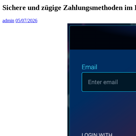
Sichere und zügige Zahlungsmethoden im 
admin
05/07/2026