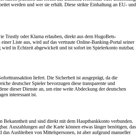
eitet werden und wer sie erhält. Diese strikte Einhaltung an EU- und
e Trustly oder Klarna erlauben, direkt aus dem HugoBets-
iner Liste aus, wird auf das vertraute Online-Banking-Portal seiner
ird in Echtzeit abgewickelt und ist sofort im Spielerkonto nutzbar,
ttransaktion liefert. Die Sicherheit ist ausgeprägt, da die
eiche deutscher Spieler bevorzugen diese transparente und
iedene dieser Dienste an, um eine weite Abdeckung der deutschen
en interessant ist.
ten Bekanntheit und sind direkt mit dem Hauptbankkonto verbunden.
ügbar. Auszahlungen auf die Karte können etwas länger benötigen, das
d das Ausbleiben von Mittelspersonen, ist aber aufgrund manueller