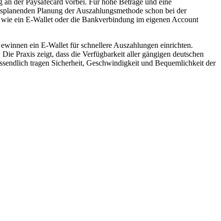
g an der Paysafecard vorbei. Für hohe Beträge und eine
ausplanenden Planung der Auszahlungsmethode schon bei der
n wie ein E-Wallet oder die Bankverbindung im eigenen Account
ewinnen ein E-Wallet für schnellere Auszahlungen einrichten.
 Die Praxis zeigt, dass die Verfügbarkeit aller gängigen deutschen
ussendlich tragen Sicherheit, Geschwindigkeit und Bequemlichkeit der