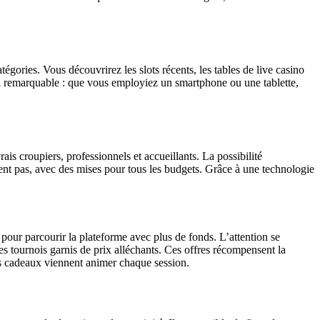
égories. Vous découvrirez les slots récents, les tables de live casino
aussi remarquable : que vous employiez un smartphone ou une tablette,
ais croupiers, professionnels et accueillants. La possibilité
uent pas, avec des mises pour tous les budgets. Grâce à une technologie
ur parcourir la plateforme avec plus de fonds. L’attention se
s tournois garnis de prix alléchants. Ces offres récompensent la
 Ces cadeaux viennent animer chaque session.