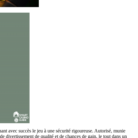
nt avec succès le jeu à une sécurité rigoureuse. Autorisé, munie
de divertissement de qualité et de chances de gain, le tout dans un