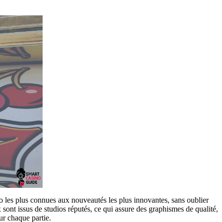
o les plus connues aux nouveautés les plus innovantes, sans oublier
sont issus de studios réputés, ce qui assure des graphismes de qualité,
ur chaque partie.