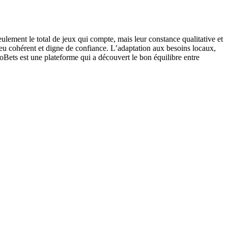
lement le total de jeux qui compte, mais leur constance qualitative et
jeu cohérent et digne de confiance. L’adaptation aux besoins locaux,
ets est une plateforme qui a découvert le bon équilibre entre