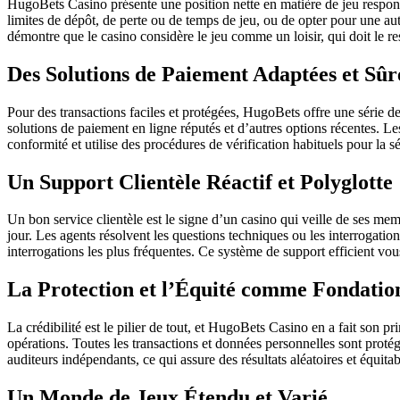
HugoBets Casino présente une position nette en matière de jeu responsa
limites de dépôt, de perte ou de temps de jeu, ou de opter pour une au
démontre que le casino considère le jeu comme un loisir, qui doit le re
Des Solutions de Paiement Adaptées et Sûr
Pour des transactions faciles et protégées, HugoBets offre une série
solutions de paiement en ligne réputés et d’autres options récentes. Les
conformité et utilise des procédures de vérification habituels pour la sé
Un Support Clientèle Réactif et Polyglotte
Un bon service clientèle est le signe d’un casino qui veille de ses me
jour. Les agents résolvent les questions techniques ou les interrogati
interrogations les plus fréquentes. Ce système de support efficient vo
La Protection et l’Équité comme Fondatio
La crédibilité est le pilier de tout, et HugoBets Casino en a fait son pr
opérations. Toutes les transactions et données personnelles sont proté
auditeurs indépendants, ce qui assure des résultats aléatoires et équita
Un Monde de Jeux Étendu et Varié