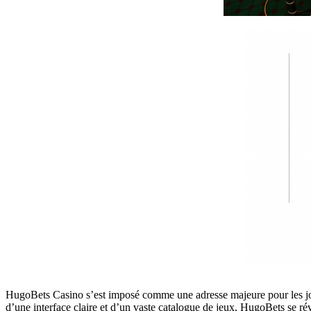
HugoBets Casino s’est imposé comme une adresse majeure pour les joue
d’une interface claire et d’un vaste catalogue de jeux, HugoBets se rév