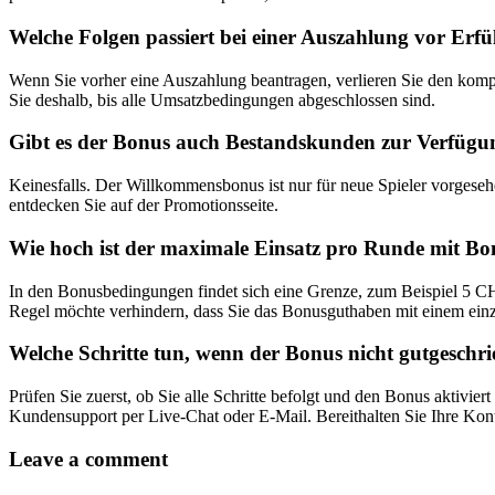
Welche Folgen passiert bei einer Auszahlung vor Erf
Wenn Sie vorher eine Auszahlung beantragen, verlieren Sie den kompl
Sie deshalb, bis alle Umsatzbedingungen abgeschlossen sind.
Gibt es der Bonus auch Bestandskunden zur Verfügu
Keinesfalls. Der Willkommensbonus ist nur für neue Spieler vorgeseh
entdecken Sie auf der Promotionsseite.
Wie hoch ist der maximale Einsatz pro Runde mit Bo
In den Bonusbedingungen findet sich eine Grenze, zum Beispiel 5 CH
Regel möchte verhindern, dass Sie das Bonusguthaben mit einem einz
Welche Schritte tun, wenn der Bonus nicht gutgeschr
Prüfen Sie zuerst, ob Sie alle Schritte befolgt und den Bonus aktivie
Kundensupport per Live-Chat oder E-Mail. Bereithalten Sie Ihre Kont
Leave a comment