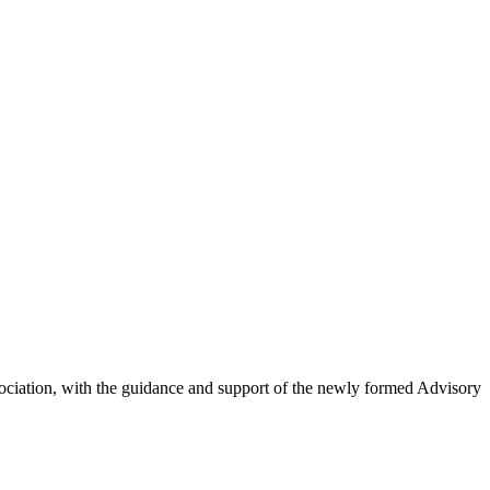
ciation, with the guidance and support of the newly formed Advisory