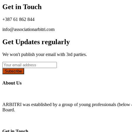
Get in Touch
+387 61 862 844
info@associationarbitri.com
Get Updates regularly
We won't publish your email with 3rd parties.
Subscribe
About Us
ARBITRI was established by a group of young professionals (below 4
Board.
Get in Touch