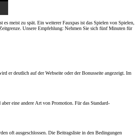
es meist zu spät. Ein weiterer Fauxpas ist das Spielen von Spielen,
 Zeitgrenze. Unsere Empfehlung: Nehmen Sie sich fünf Minuten für
rd er deutlich auf der Webseite oder der Bonusseite angezeigt. Im
 aber eine andere Art von Promotion. Für das Standard-
den oft ausgeschlossen. Die Beitragsliste in den Bedingungen