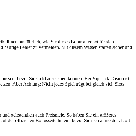
 Ihnen ausführlich, wie Sie dieses Bonusangebot für sich
 häufige Fehler zu vermeiden. Mit diesem Wissen starten sicher und
n müssen, bevor Sie Geld auscashen können. Bei VipLuck Casino ist
n. Aber Achtung: Nicht jedes Spiel trägt bei gleich viel. Slots
und gelegentlich auch Freispiele. So haben Sie ein größeres
uf der offiziellen Bonusseite hinein, bevor Sie sich anmelden. Dort