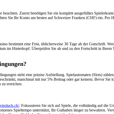
achten. Zuerst benötigen Sie ein komplett ausgefülltes Spielerkonto b
ichten Sie Ihr Konto am besten auf Schweizer Franken (CHF) ein. Pro H
ino bestimmt eine Frist, üblicherweise 30 Tage ab der Gutschrift. Wenn
um im Hinterkopf. Überprüfen Sie ab und zu den Fortschritt in Ihrem 
dingungen?
dingungen steht eine präzise Aufstellung. Spielautomaten (Slots) zähle
geschränkt, manchmal mit nur 5% Beitrag oder gar keinem. Bevor Sie los
zu erreichen.
/vipsluck.ch/
. Fokussieren Sie sich auf Spiele, die vollständig auf die
besonnenes Spieltempo unterstützt, Ihr Guthaben länger zu bewahren. Ve