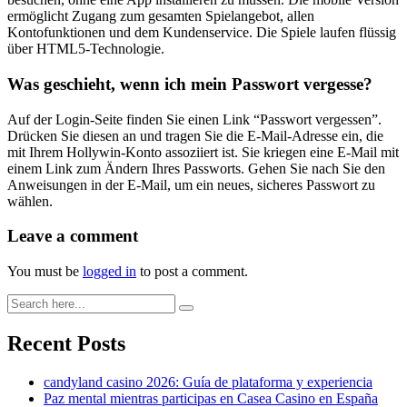
ermöglicht Zugang zum gesamten Spielangebot, allen
Kontofunktionen und dem Kundenservice. Die Spiele laufen flüssig
über HTML5-Technologie.
Was geschieht, wenn ich mein Passwort vergesse?
Auf der Login-Seite finden Sie einen Link “Passwort vergessen”.
Drücken Sie diesen an und tragen Sie die E-Mail-Adresse ein, die
mit Ihrem Hollywin-Konto assoziiert ist. Sie kriegen eine E-Mail mit
einem Link zum Ändern Ihres Passworts. Gehen Sie nach Sie den
Anweisungen in der E-Mail, um ein neues, sicheres Passwort zu
wählen.
Leave a comment
You must be
logged in
to post a comment.
Recent Posts
candyland casino 2026: Guía de plataforma y experiencia
Paz mental mientras participas en Casea Casino en España