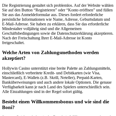
Die Registrierung gestaltet sich problemlos. Auf der Website wählen
Sie auf den Button “Registrieren” oder “Konto eröffnen” und füllen
Sie aus das Anmeldeformular aus. Dieses fordert erforderliche
persönliche Informationen wie Name, Adresse, Geburtsdatum und
E-Mail-Adresse. Sie haben zu erklären, dass Sie das erforderliche
Mindestalter volljährig sind und die Allgemeinen
Geschäftsbedingungen sowie die Datenschutzerklärung akzeptieren.
Nach der Freischaltung Ihrer E-Mail-Adresse ist Konto
freigeschaltet.
Welche Arten von Zahlungsmethoden werden
akzeptiert?
Hollywin Casino unterstützt eine breite Palette an Zahlungsmitteln,
einschließlich verbreitete Kredit- und Debitkarten (wie Visa,
Mastercard), E-Wallets (z.B. Skrill, Neteller), Prepaid-Karten,
Banküberweisungen und auch andere lokale Optionen. Die genaue
Verfügbarkeit kann je nach Land des Spielers unterschiedlich sein.
Alle Einzahlungen sind in der Regel sofort gültig.
Besteht einen Willkommensbonus und wie sind die
Boni?