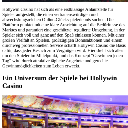
Hollywin Casino hat sich als eine erstklassige Anlaufstelle für
Spieler aufgestellt, die einen vertrauenswürdigen und
abwechslungsreichen Online-Glücksspielerlebnis suchen. Die
Plattform punktet mit eine klare Ausrichtung auf die Bedürfnisse des
Marktes und garantiert eine geschützte, regulierte Umgebung, in der
Spieler sich voll und ganz auf den Spaß einlassen können. Mit einer
großen Vielfalt an Spielen, großzügigen Bonusaktionen und einem
durchweg professionellen Service schafft Hollywin Casino die Basis
dafür, dass jeder Besuch zum Vergnügen wird. Hier dreht sich alles
um den Spieler im Mittelpunkt, und das Konzept “Gewinnen jeden
Tag” wird durch attraktive tägliche Angebote und gerechte
Gewinnmöglichkeiten zum Leben erweckt.
Ein Universum der Spiele bei Hollywin
Casino