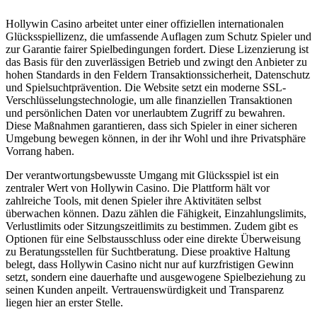
Hollywin Casino arbeitet unter einer offiziellen internationalen
Glücksspiellizenz, die umfassende Auflagen zum Schutz Spieler und
zur Garantie fairer Spielbedingungen fordert. Diese Lizenzierung ist
das Basis für den zuverlässigen Betrieb und zwingt den Anbieter zu
hohen Standards in den Feldern Transaktionssicherheit, Datenschutz
und Spielsuchtprävention. Die Website setzt ein moderne SSL-
Verschlüsselungstechnologie, um alle finanziellen Transaktionen
und persönlichen Daten vor unerlaubtem Zugriff zu bewahren.
Diese Maßnahmen garantieren, dass sich Spieler in einer sicheren
Umgebung bewegen können, in der ihr Wohl und ihre Privatsphäre
Vorrang haben.
Der verantwortungsbewusste Umgang mit Glücksspiel ist ein
zentraler Wert von Hollywin Casino. Die Plattform hält vor
zahlreiche Tools, mit denen Spieler ihre Aktivitäten selbst
überwachen können. Dazu zählen die Fähigkeit, Einzahlungslimits,
Verlustlimits oder Sitzungszeitlimits zu bestimmen. Zudem gibt es
Optionen für eine Selbstausschluss oder eine direkte Überweisung
zu Beratungsstellen für Suchtberatung. Diese proaktive Haltung
belegt, dass Hollywin Casino nicht nur auf kurzfristigen Gewinn
setzt, sondern eine dauerhafte und ausgewogene Spielbeziehung zu
seinen Kunden anpeilt. Vertrauenswürdigkeit und Transparenz
liegen hier an erster Stelle.