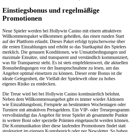
Einstiegsbonus und regelmäßige
Promotionen
Neue Spieler werden bei Hollywin Casino mit einem attraktiven
Willkommenspaket willkommen geheißen, das einen runden Start
auf der Plattform erlaubt. Dieses Paket erfolgt typischerweise über
die ersten Einzahlungen und erhöht so das Startkapital des Spielers
merklich. Die genauen Konditionen, wie Umsatzbedingungen und
maximale Einsätze, sind transparent und verständlich kommuniziert,
was für Transparenz steht. Es ist stets empfehlenswert, die aktuellen
Bonusbedingungen vor der Inanspruchnahme zu lesen, um das
Angebot optimal einsetzen zu können. Dieser erste Bonus ist die
ideale Gelegenheit, die Vielfalt der Spielewelt ohne zu hohes
eigenes Risiko zu entdecken.
Die Treue wird bei bei Hollywin Casino kontinuierlich belohnt.
Neben dem Willkommensangebot gibt es immer wieder Aktionen
wie Einzahlungsboni, Freispiele an bestimmten Wochentagen oder
Turniere mit attraktiven Preisgeldern. Ein VIP- oder Treueprogramm
vervollständigt das Angebot für treue Spieler ab gesammelte Punkte
in weitere Boni oder spezielle Prämien eingetauscht werden können.
Die Kommunikation über diese laufenden Promotionen findet statt
strukturiert im eigenen Kontobereich oder per Newsletter. So haben