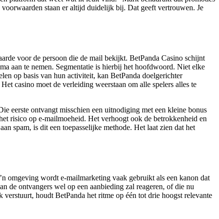
oorwaarden staan er altijd duidelijk bij. Dat geeft vertrouwen. Je
 waarde voor de persoon die de mail bekijkt. BetPanda Casino schijnt
chema aan te nemen. Segmentatie is hierbij het hoofdwoord. Niet elke
delen op basis van hun activiteit, kan BetPanda doelgerichter
Het casino moet de verleiding weerstaan om alle spelers alles te
s. Die eerste ontvangt misschien een uitnodiging met een kleine bonus
t het risico op e-mailmoeheid. Het verhoogt ook de betrokkenheid en
n spam, is dit een toepasselijke methode. Het laat zien dat het
zo’n omgeving wordt e-mailmarketing vaak gebruikt als een kanon dat
 van de ontvangers wel op een aanbieding zal reageren, of die nu
k verstuurt, houdt BetPanda het ritme op één tot drie hoogst relevante