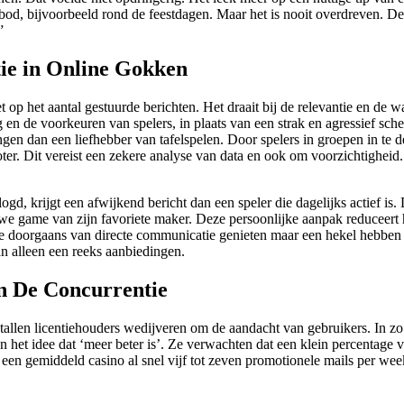
od, bijvoorbeeld rond de feestdagen. Maar het is nooit overdreven. De v
”
ie in Online Gokken
et op het aantal gestuurde berichten. Het draait bij de relevantie en de
ag en de voorkeuren van spelers, in plaats van een strak en agressief s
ingen dan een liefhebber van tafelspelen. Door spelers in groepen in te 
ter. Dit vereist een zekere analyse van data en ook om voorzichtigheid. 
logd, krijgt een afwijkend bericht dan een speler die dagelijks actief i
ieuwe game van zijn favoriete maker. Deze persoonlijke aanpak reduceer
e doorgaans van directe communicatie genieten maar een hekel hebben aa
an alleen een reeks aanbiedingen.
n De Concurrentie
ntallen licentiehouders wedijveren om de aandacht van gebruikers. In 
en het idee dat ‘meer beter is’. Ze verwachten dat een klein percentage
r een gemiddeld casino al snel vijf tot zeven promotionele mails per wee