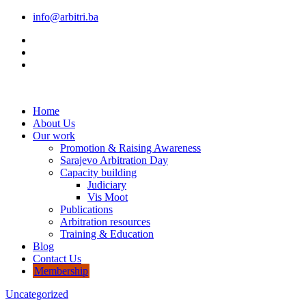
info@arbitri.ba
Home
About Us
Our work
Promotion & Raising Awareness
Sarajevo Arbitration Day
Capacity building
Judiciary
Vis Moot
Publications
Arbitration resources
Training & Education
Blog
Contact Us
Membership
Uncategorized