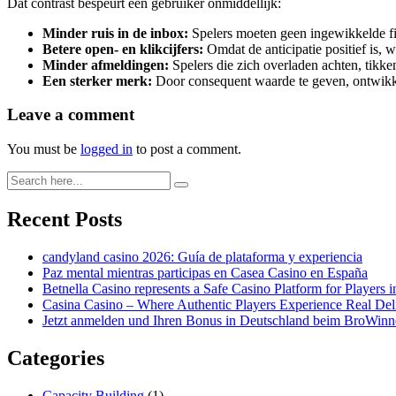
Dat contrast bespeurt een gebruiker onmiddellijk:
Minder ruis in de inbox:
Spelers moeten geen ingewikkelde filt
Betere open- en klikcijfers:
Omdat de anticipatie positief is, 
Minder afmeldingen:
Spelers die zich overladen achten, tikk
Een sterker merk:
Door consequent waarde te geven, ontwikkel
Leave a comment
You must be
logged in
to post a comment.
Recent Posts
candyland casino 2026: Guía de plataforma y experiencia
Paz mental mientras participas en Casea Casino en España
Betnella Casino represents a Safe Casino Platform for Player
Casina Casino – Where Authentic Players Experience Real Deli
Jetzt anmelden und Ihren Bonus in Deutschland beim BroWinne
Categories
Capacity Building
(1)