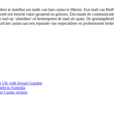
ers te instellen om mails van hun casino te filteren. Een mail van BetP
wordt een bericht vaker geopend en gelezen. Dat maakt de communicatie 
en snel op ‘afmelden’ of bestempelen de mail als spam. De gematigdhei
t het casino aan een reputatie van respectabele en professionele bedie
s in UK with Secure Gaming
ght in Australia
r Casino sichern