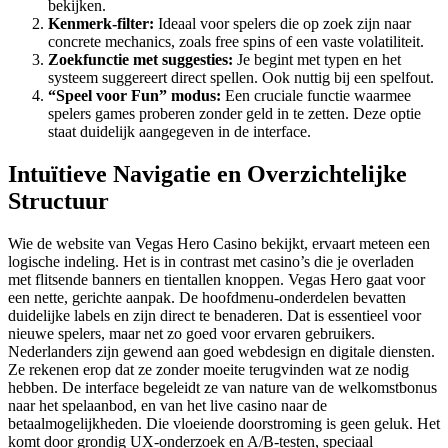
bekijken.
Kenmerk-filter:
Ideaal voor spelers die op zoek zijn naar
concrete mechanics, zoals free spins of een vaste volatiliteit.
Zoekfunctie met suggesties:
Je begint met typen en het
systeem suggereert direct spellen. Ook nuttig bij een spelfout.
“Speel voor Fun” modus:
Een cruciale functie waarmee
spelers games proberen zonder geld in te zetten. Deze optie
staat duidelijk aangegeven in de interface.
Intuïtieve Navigatie en Overzichtelijke
Structuur
Wie de website van Vegas Hero Casino bekijkt, ervaart meteen een
logische indeling. Het is in contrast met casino’s die je overladen
met flitsende banners en tientallen knoppen. Vegas Hero gaat voor
een nette, gerichte aanpak. De hoofdmenu-onderdelen bevatten
duidelijke labels en zijn direct te benaderen. Dat is essentieel voor
nieuwe spelers, maar net zo goed voor ervaren gebruikers.
Nederlanders zijn gewend aan goed webdesign en digitale diensten.
Ze rekenen erop dat ze zonder moeite terugvinden wat ze nodig
hebben. De interface begeleidt ze van nature van de welkomstbonus
naar het spelaanbod, en van het live casino naar de
betaalmogelijkheden. Die vloeiende doorstroming is geen geluk. Het
komt door grondig UX-onderzoek en A/B-testen, speciaal