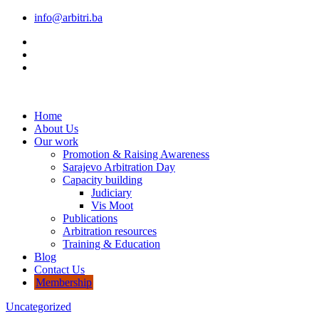
info@arbitri.ba
Home
About Us
Our work
Promotion & Raising Awareness
Sarajevo Arbitration Day
Capacity building
Judiciary
Vis Moot
Publications
Arbitration resources
Training & Education
Blog
Contact Us
Membership
Uncategorized