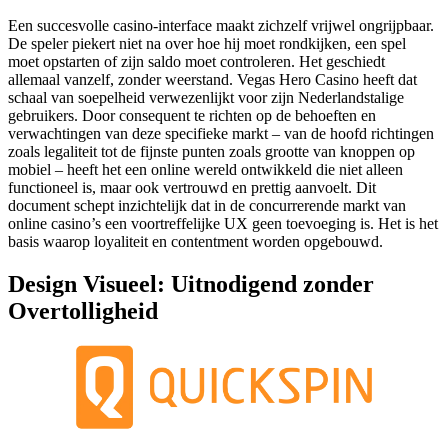
Een succesvolle casino-interface maakt zichzelf vrijwel ongrijpbaar.
De speler piekert niet na over hoe hij moet rondkijken, een spel
moet opstarten of zijn saldo moet controleren. Het geschiedt
allemaal vanzelf, zonder weerstand. Vegas Hero Casino heeft dat
schaal van soepelheid verwezenlijkt voor zijn Nederlandstalige
gebruikers. Door consequent te richten op de behoeften en
verwachtingen van deze specifieke markt – van de hoofd richtingen
zoals legaliteit tot de fijnste punten zoals grootte van knoppen op
mobiel – heeft het een online wereld ontwikkeld die niet alleen
functioneel is, maar ook vertrouwd en prettig aanvoelt. Dit
document schept inzichtelijk dat in de concurrerende markt van
online casino’s een voortreffelijke UX geen toevoeging is. Het is het
basis waarop loyaliteit en contentment worden opgebouwd.
Design Visueel: Uitnodigend zonder
Overtolligheid