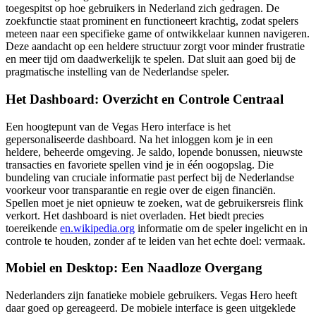
toegespitst op hoe gebruikers in Nederland zich gedragen. De
zoekfunctie staat prominent en functioneert krachtig, zodat spelers
meteen naar een specifieke game of ontwikkelaar kunnen navigeren.
Deze aandacht op een heldere structuur zorgt voor minder frustratie
en meer tijd om daadwerkelijk te spelen. Dat sluit aan goed bij de
pragmatische instelling van de Nederlandse speler.
Het Dashboard: Overzicht en Controle Centraal
Een hoogtepunt van de Vegas Hero interface is het
gepersonaliseerde dashboard. Na het inloggen kom je in een
heldere, beheerde omgeving. Je saldo, lopende bonussen, nieuwste
transacties en favoriete spellen vind je in één oogopslag. Die
bundeling van cruciale informatie past perfect bij de Nederlandse
voorkeur voor transparantie en regie over de eigen financiën.
Spellen moet je niet opnieuw te zoeken, wat de gebruikersreis flink
verkort. Het dashboard is niet overladen. Het biedt precies
toereikende
en.wikipedia.org
informatie om de speler ingelicht en in
controle te houden, zonder af te leiden van het echte doel: vermaak.
Mobiel en Desktop: Een Naadloze Overgang
Nederlanders zijn fanatieke mobiele gebruikers. Vegas Hero heeft
daar goed op gereageerd. De mobiele interface is geen uitgeklede