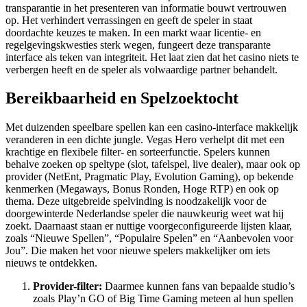
transparantie in het presenteren van informatie bouwt vertrouwen
op. Het verhindert verrassingen en geeft de speler in staat
doordachte keuzes te maken. In een markt waar licentie- en
regelgevingskwesties sterk wegen, fungeert deze transparante
interface als teken van integriteit. Het laat zien dat het casino niets te
verbergen heeft en de speler als volwaardige partner behandelt.
Bereikbaarheid en Spelzoektocht
Met duizenden speelbare spellen kan een casino-interface makkelijk
veranderen in een dichte jungle. Vegas Hero verhelpt dit met een
krachtige en flexibele filter- en sorteerfunctie. Spelers kunnen
behalve zoeken op speltype (slot, tafelspel, live dealer), maar ook op
provider (NetEnt, Pragmatic Play, Evolution Gaming), op bekende
kenmerken (Megaways, Bonus Ronden, Hoge RTP) en ook op
thema. Deze uitgebreide spelvinding is noodzakelijk voor de
doorgewinterde Nederlandse speler die nauwkeurig weet wat hij
zoekt. Daarnaast staan er nuttige voorgeconfigureerde lijsten klaar,
zoals “Nieuwe Spellen”, “Populaire Spelen” en “Aanbevolen voor
Jou”. Die maken het voor nieuwe spelers makkelijker om iets
nieuws te ontdekken.
Provider-filter:
Daarmee kunnen fans van bepaalde studio’s
zoals Play’n GO of Big Time Gaming meteen al hun spellen