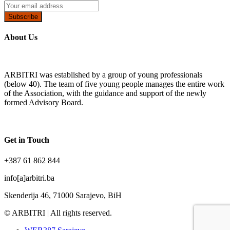
Subscribe
About Us
ARBITRI was established by a group of young professionals
(below 40). The team of five young people manages the entire work
of the Association, with the guidance and support of the newly
formed Advisory Board.
Get in Touch
+387 61 862 844
info[a]arbitri.ba
Skenderija 46, 71000 Sarajevo, BiH
© ARBITRI | All rights reserved.