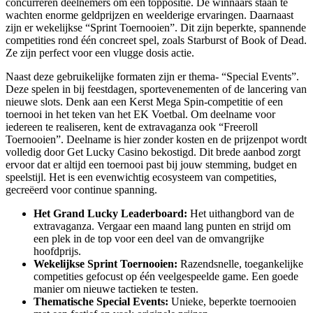
concurreren deelnemers om een toppositie. De winnaars staan te
wachten enorme geldprijzen en weelderige ervaringen. Daarnaast
zijn er wekelijkse “Sprint Toernooien”. Dit zijn beperkte, spannende
competities rond één concreet spel, zoals Starburst of Book of Dead.
Ze zijn perfect voor een vlugge dosis actie.
Naast deze gebruikelijke formaten zijn er thema- “Special Events”.
Deze spelen in bij feestdagen, sportevenementen of de lancering van
nieuwe slots. Denk aan een Kerst Mega Spin-competitie of een
toernooi in het teken van het EK Voetbal. Om deelname voor
iedereen te realiseren, kent de extravaganza ook “Freeroll
Toernooien”. Deelname is hier zonder kosten en de prijzenpot wordt
volledig door Get Lucky Casino bekostigd. Dit brede aanbod zorgt
ervoor dat er altijd een toernooi past bij jouw stemming, budget en
speelstijl. Het is een evenwichtig ecosysteem van competities,
gecreëerd voor continue spanning.
Het Grand Lucky Leaderboard:
Het uithangbord van de
extravaganza. Vergaar een maand lang punten en strijd om
een plek in de top voor een deel van de omvangrijke
hoofdprijs.
Wekelijkse Sprint Toernooien:
Razendsnelle, toegankelijke
competities gefocust op één veelgespeelde game. Een goede
manier om nieuwe tactieken te testen.
Thematische Special Events:
Unieke, beperkte toernooien