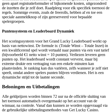
geen apart registratieformulier of bijkomende kosten, uitgezonderd
de inzetten die je zelf doet. Raadpleeg voor elk specifiek toernooi de
regels. Sommige events, zoals de freerolls, hebben af en toe een
speciale aanmeldknop of zijn gereserveerd voor bepaalde
spelergroepen.
Puntensysteem en Leaderboard Dynamiek
Het scoringssysteem voor het Grand Lucky Leaderboard werkt op
basis van nettowinst. De formule is: (Totale Winst – Totale Inzet) in
een kwalificerend spel wordt vertaald naar punten via een vast tarief
(bijvoorbeeld €1 netto winst = 10 punten). Verliezen leveren geen
punten op. Het leaderboard wordt constant ververst, maar bij
extreme drukte een vertraging van een enkele minuten kan
plaatsvinden. Je ranking kan dus variëren, zelfs wanneer je zelf niet
speelt, omdat andere spelers punten blijven verdienen. Het is een
dynamische strijd tot de laatste seconde.
Beloningen en Uitbetalingen
Alle geldprijzen worden binnen 72 uur na de officiële sluiting van
het toernooi automatisch overgemaakt op het account van de
winnaar, na controle. Vanaf dan kunnen ze worden opgevraagd via
de gebruikelijke uitbetalingsmethodes van Get Lucky Casino.