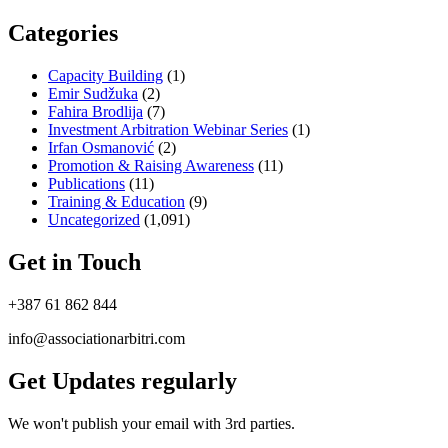
Categories
Capacity Building
(1)
Emir Sudžuka​
(2)
Fahira Brodlija
(7)
Investment Arbitration Webinar Series
(1)
Irfan Osmanović​
(2)
Promotion & Raising Awareness
(11)
Publications
(11)
Training & Education
(9)
Uncategorized
(1,091)
Get in Touch
+387 61 862 844
info@associationarbitri.com
Get Updates regularly
We won't publish your email with 3rd parties.