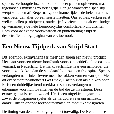
spellen. Verhoogde inzetten kunnen meer punten opleveren, maar
regelmaat is minstens zo belangrijk. Een gebalanceerde speelstijl
werpt vruchten af. Regelmatige deelname tijdens de hele maand is
vaak beter dan alles op één sessie inzetten. Ons advies: verken eerst
welke spellen participeren, ontdek je favorieten en maak een budget
op waarmee je de hele toernooicyclus comfortabel kunt uitzitten.
Lees voor de exacte voorwaarden en puntentelling altijd de
desbetreffende regelpagina van elk toernooi.
Een Nieuw Tijdperk van Strijd Start
Dit Toernooi-extravaganza is meer dan alleen een nieuw product.
Het staat voor een nieuw hoofdstuk voor competitief online casino-
vermaak in Nederland. De markt verlangde naar een aanbieder die
vooruit zou kijken dan de standaard bonussen en free spins. Spelers
verlangden naar intensievere meer betrokken vormen van spel. Met
dit evenement positioneert Get Lucky Casino zich als die koploper.
Er is een duidelijke trend merkbaar: spelers verlangen naar
erkenning voor hun loyaliteit en de tijd die ze investeren. Deze
extravaganza is het antwoord. Het is een uitgekiend systeem dat
zowel de ontspannen speler als de hardcore veteraan aantrekt,
dankzij uiteenlopende toernooiformaten en moeilijkheidsgraden.
De timing van de aankondiging is niet toevallig. De Nederlandse