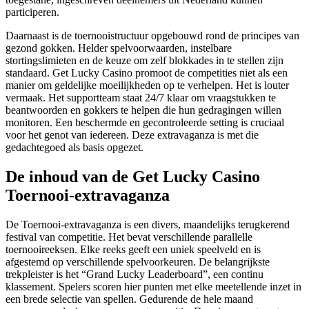
participeren.
Daarnaast is de toernooistructuur opgebouwd rond de principes van
gezond gokken. Helder spelvoorwaarden, instelbare
stortingslimieten en de keuze om zelf blokkades in te stellen zijn
standaard. Get Lucky Casino promoot de competities niet als een
manier om geldelijke moeilijkheden op te verhelpen. Het is louter
vermaak. Het supportteam staat 24/7 klaar om vraagstukken te
beantwoorden en gokkers te helpen die hun gedragingen willen
monitoren. Een beschermde en gecontroleerde setting is cruciaal
voor het genot van iedereen. Deze extravaganza is met die
gedachtegoed als basis opgezet.
De inhoud van de Get Lucky Casino
Toernooi-extravaganza
De Toernooi-extravaganza is een divers, maandelijks terugkerend
festival van competitie. Het bevat verschillende parallelle
toernooireeksen. Elke reeks geeft een uniek speelveld en is
afgestemd op verschillende spelvoorkeuren. De belangrijkste
trekpleister is het “Grand Lucky Leaderboard”, een continu
klassement. Spelers scoren hier punten met elke meetellende inzet in
een brede selectie van spellen. Gedurende de hele maand