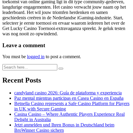
toekomst van online gaming ligt in dit type community-gedreven,
langdurige engagementen. Het casino verwacht jouw naam op het
leaderboard. Het wil jouw triomfen herdenken en samen
geschiedenis creëren in de Nederlandse iGaming-industrie. Start,
selecteer je eerste toernooi en ervaar waarom iedereen het over de
Get Lucky Casino Toernooi-extravaganza spreekt. Je geluk testen
was nog nooit zo opwindend.
Leave a comment
You must be
logged in
to post a comment.
Recent Posts
candyland casino 2026: Guía de plataforma y experiencia
Paz mental mientras participas en Casea Casino en España
Betnella Casino represents a Safe Casino Platform for Players
in UK with Secure Gaming
Casina Casino – Where Authentic Players Experience Real
Delight in Australia
Jetzt anmelden und Ihren Bonus in Deutschland beim
BroWinner Casino sichern