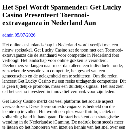
Het Spel Wordt Spannender: Get Lucky
Casino Presenteert Toernooi-
extravaganza in Nederland Aan
admin
05/07/2026
Het online casinolandschap in Nederland wordt verrijkt met een
nieuw spektakel. Get Lucky Casino zet de toon met een Toernooi-
extravaganza die de standaard voor competitie in Nederland fors
verhoogt. Het landschap voor online gokken is veranderd.
Deelnemers verlangen naar meer dan alleen een individuele ronde;
ze zoeken de sensatie van competitie, het gevoel van een
gemeenschap en de gelegenheid om te schitteren. Om die reden
lanceert Get Lucky Casino nu een reeks uitdagende competities. Dit
is geen tijdelijke promotie, maar een duidelijk signaal. Het laat zien
dat het casino investeert in innovatief vermaak voor zijn leden.
Get Lucky Casino merkt dat veel platforms het sociale aspect
verwaarlozen. Deze Toernooi-extravaganza is bedoeld om die
leemte op te vullen. Het wordt een plek waar fortuin, tactiek en
volharding hand in hand gaan. De start betekent een strategische
wending in de Nederlandse iGaming. De nadruk komt steeds meer
te liggen op het honoreren van inzet en kennis van het spel over een