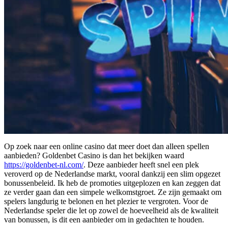
Op zoek naar een online casino dat meer doet dan alleen spellen
aanbieden? Goldenbet Casino is dan het bekijken waard
https://goldenbet-nl.com/
. Deze aanbieder heeft snel een plek
veroverd op de Nederlandse markt, vooral dankzij een slim opgezet
bonussenbeleid. Ik heb de promoties uitgeplozen en kan zeggen dat
ze verder gaan dan een simpele welkomstgroet. Ze zijn gemaakt om
spelers langdurig te belonen en het plezier te vergroten. Voor de
Nederlandse speler die let op zowel de hoeveelheid als de kwaliteit
van bonussen, is dit een aanbieder om in gedachten te houden.