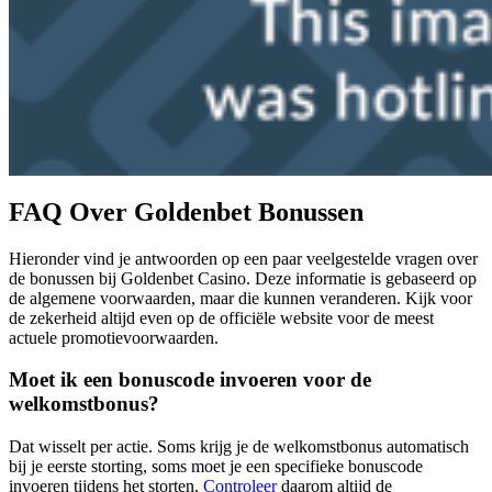
FAQ Over Goldenbet Bonussen
Hieronder vind je antwoorden op een paar veelgestelde vragen over
de bonussen bij Goldenbet Casino. Deze informatie is gebaseerd op
de algemene voorwaarden, maar die kunnen veranderen. Kijk voor
de zekerheid altijd even op de officiële website voor de meest
actuele promotievoorwaarden.
Moet ik een bonuscode invoeren voor de
welkomstbonus?
Dat wisselt per actie. Soms krijg je de welkomstbonus automatisch
bij je eerste storting, soms moet je een specifieke bonuscode
invoeren tijdens het storten.
Controleer
daarom altijd de