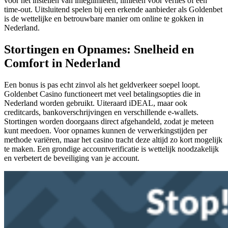
voor het instellen van inleglimieten, limieten voor verlies of een
time-out. Uitsluitend spelen bij een erkende aanbieder als Goldenbet
is de wettelijke en betrouwbare manier om online te gokken in
Nederland.
Stortingen en Opnames: Snelheid en
Comfort in Nederland
Een bonus is pas echt zinvol als het geldverkeer soepel loopt.
Goldenbet Casino functioneert met veel betalingsopties die in
Nederland worden gebruikt. Uiteraard iDEAL, maar ook
creditcards, bankoverschrijvingen en verschillende e-wallets.
Stortingen worden doorgaans direct afgehandeld, zodat je meteen
kunt meedoen. Voor opnames kunnen de verwerkingstijden per
methode variëren, maar het casino tracht deze altijd zo kort mogelijk
te maken. Een grondige accountverificatie is wettelijk noodzakelijk
en verbetert de beveiliging van je account.