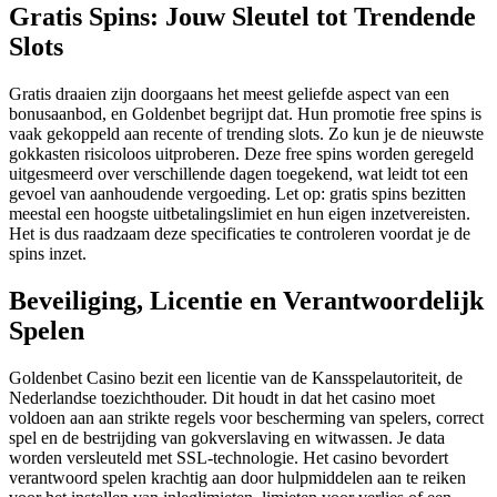
Gratis Spins: Jouw Sleutel tot Trendende
Slots
Gratis draaien zijn doorgaans het meest geliefde aspect van een
bonusaanbod, en Goldenbet begrijpt dat. Hun promotie free spins is
vaak gekoppeld aan recente of trending slots. Zo kun je de nieuwste
gokkasten risicoloos uitproberen. Deze free spins worden geregeld
uitgesmeerd over verschillende dagen toegekend, wat leidt tot een
gevoel van aanhoudende vergoeding. Let op: gratis spins bezitten
meestal een hoogste uitbetalingslimiet en hun eigen inzetvereisten.
Het is dus raadzaam deze specificaties te controleren voordat je de
spins inzet.
Beveiliging, Licentie en Verantwoordelijk
Spelen
Goldenbet Casino bezit een licentie van de Kansspelautoriteit, de
Nederlandse toezichthouder. Dit houdt in dat het casino moet
voldoen aan aan strikte regels voor bescherming van spelers, correct
spel en de bestrijding van gokverslaving en witwassen. Je data
worden versleuteld met SSL-technologie. Het casino bevordert
verantwoord spelen krachtig aan door hulpmiddelen aan te reiken