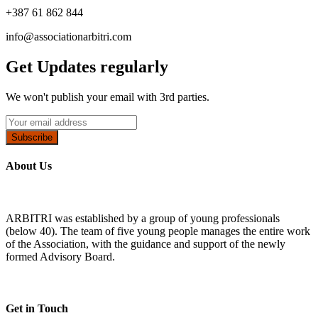
+387 61 862 844
info@associationarbitri.com
Get Updates regularly
We won't publish your email with 3rd parties.
Subscribe
About Us
ARBITRI was established by a group of young professionals
(below 40). The team of five young people manages the entire work
of the Association, with the guidance and support of the newly
formed Advisory Board.
Get in Touch