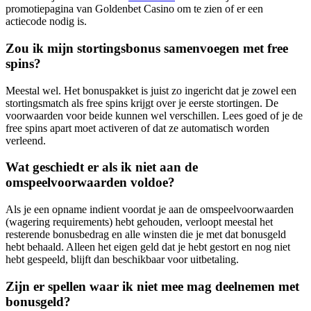
promotiepagina van Goldenbet Casino om te zien of er een
actiecode nodig is.
Zou ik mijn stortingsbonus samenvoegen met free
spins?
Meestal wel. Het bonuspakket is juist zo ingericht dat je zowel een
stortingsmatch als free spins krijgt over je eerste stortingen. De
voorwaarden voor beide kunnen wel verschillen. Lees goed of je de
free spins apart moet activeren of dat ze automatisch worden
verleend.
Wat geschiedt er als ik niet aan de
omspeelvoorwaarden voldoe?
Als je een opname indient voordat je aan de omspeelvoorwaarden
(wagering requirements) hebt gehouden, verloopt meestal het
resterende bonusbedrag en alle winsten die je met dat bonusgeld
hebt behaald. Alleen het eigen geld dat je hebt gestort en nog niet
hebt gespeeld, blijft dan beschikbaar voor uitbetaling.
Zijn er spellen waar ik niet mee mag deelnemen met
bonusgeld?