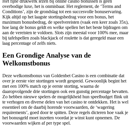
Het fijne drukwerk lezen bij online casino bonussen is geen
overbodige luxe, het is onmisbaar. Het reglement, de ‘Terms and
Conditions’, zijn de grondslag tot een succesvolle bonuservaring.
Kijk altijd op het laagste stortingsbedrag voor een bonus, het
maximum bonusbedrag, de speelvereisten (vaak een keer zoals 35x),
hoe lang de bonus geldt en welke spellen het het beste bijdragen om
aan de vereisten te voldoen. Slots zijn meestal voor 100% mee, maar
bij tafelspellen zoals blackjack of roulette is dat geregeld maar een
laag percentage of zelfs niets.
Een Grondige Analyse van de
Welkomstbonus
Deze welkomstbonus van Goldenbet Casino is een combinatie dat
over je eerste vier stortingen wordt gespreid. Gewoonlijk begint het
met een 100% match op je eerste storting, waarna de
daaropvolgende drie stortingen ook een gunstig percentage bevatten.
Zo hebben nieuwe spelers de mogelijkheid hun speelbudget flink uit
te verhogen en diverse delen van het casino te ontdekken. Het is wel
essentieel om de daarbij horende voorwaarden, de ‘wagering
requirements’, goed door te spitten. Deze regels dicteren hoe vaak je
het bonusgeld moet inzetten voordat je winst kunt opnemen. De
voorwaarden wijken af per type spel.