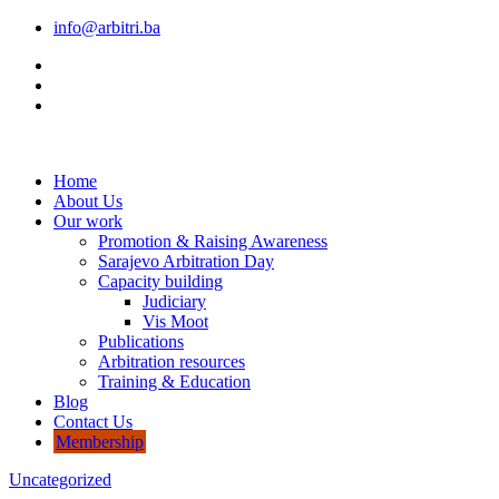
info@arbitri.ba
Home
About Us
Our work
Promotion & Raising Awareness
Sarajevo Arbitration Day
Capacity building
Judiciary
Vis Moot
Publications
Arbitration resources
Training & Education
Blog
Contact Us
Membership
Uncategorized