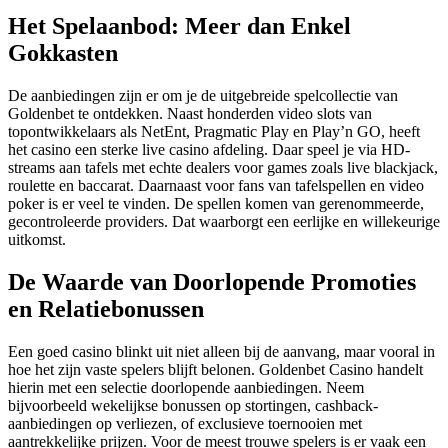
Het Spelaanbod: Meer dan Enkel
Gokkasten
De aanbiedingen zijn er om je de uitgebreide spelcollectie van
Goldenbet te ontdekken. Naast honderden video slots van
topontwikkelaars als NetEnt, Pragmatic Play en Play’n GO, heeft
het casino een sterke live casino afdeling. Daar speel je via HD-
streams aan tafels met echte dealers voor games zoals live blackjack,
roulette en baccarat. Daarnaast voor fans van tafelspellen en video
poker is er veel te vinden. De spellen komen van gerenommeerde,
gecontroleerde providers. Dat waarborgt een eerlijke en willekeurige
uitkomst.
De Waarde van Doorlopende Promoties
en Relatiebonussen
Een goed casino blinkt uit niet alleen bij de aanvang, maar vooral in
hoe het zijn vaste spelers blijft belonen. Goldenbet Casino handelt
hierin met een selectie doorlopende aanbiedingen. Neem
bijvoorbeeld wekelijkse bonussen op stortingen, cashback-
aanbiedingen op verliezen, of exclusieve toernooien met
aantrekkelijke prijzen. Voor de meest trouwe spelers is er vaak een