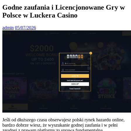
Godne zaufania i Licencjonowane Gry w
Polsce w Luckera Casino
admin
05/07/2026
Jeśli od dłuższego czasu obserwujesz polski rynek hazardu online,
bardzo dobrze wiesz, że wyszukanie godnej zaufania i w pełni
zgodnej z prawem platformy to sprawa fundamentalna