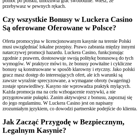
pomoc po polsku, umożliwia grać swobodnie. Wiesz, że
przebywasz w pewnych rękach.
Czy wszystkie Bonusy w Luckera Casino
Są oferowane Oferowane w Polsce?
Oferta promocyjna w licencjonowanym kasynie na terenie Polski
musi uwzględniać lokalne przepisy. Prawo zabrania między innymi
natarczywej promocji hazardu. Luckera Casino, funkcjonując
zgodnie z prawem, dostosowuje swoją politykę bonusową do tych
wymogów. W praktyce mówi to, że bonusy powitalne i cykliczne
bonusy są konstruowane w sposób klarowny i etyczny. Jako polski
gracz masz dostęp do interesujących ofert, ale ich warunki są
zawsze wyraźnie sprecyzowane, a wymagane obroty (wagering)
zostaje sprawiedliwy. Kasyno nie wprowadza praktyk mylących.
Każda promocja ma na celu wzbogacenie rozrywki, a nie
przygotowanie pułapki. Zanim aktywujesz z bonusu, zapoznaj się
do jego regulaminu. W Luckera Casino jest on napisany
zrozumiałym językiem, co dowodzi partnerskie podejście do klienta.
Jak Zacząć Przygodę w Bezpiecznym,
Legalnym Kasynie?