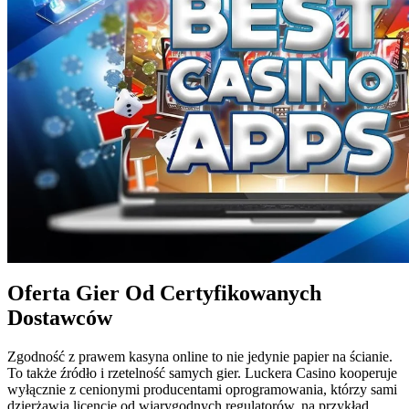
Oferta Gier Od Certyfikowanych
Dostawców
Zgodność z prawem kasyna online to nie jedynie papier na ścianie.
To także źródło i rzetelność samych gier. Luckera Casino kooperuje
wyłącznie z cenionymi producentami oprogramowania, którzy sami
dzierżawią licencje od wiarygodnych regulatorów, na przykład