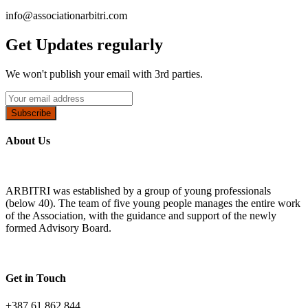
info@associationarbitri.com
Get Updates regularly
We won't publish your email with 3rd parties.
Subscribe
About Us
ARBITRI was established by a group of young professionals
(below 40). The team of five young people manages the entire work
of the Association, with the guidance and support of the newly
formed Advisory Board.
Get in Touch
+387 61 862 844