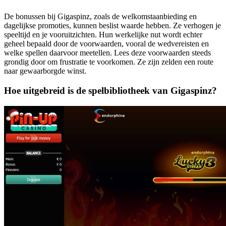
De bonussen bij Gigaspinz, zoals de welkomstaanbieding en
dagelijkse promoties, kunnen beslist waarde hebben. Ze verhogen je
speeltijd en je vooruitzichten. Hun werkelijke nut wordt echter
geheel bepaald door de voorwaarden, vooral de wedvereisten en
welke spellen daarvoor meetellen. Lees deze voorwaarden steeds
grondig door om frustratie te voorkomen. Ze zijn zelden een route
naar gewaarborgde winst.
Hoe uitgebreid is de spelbibliotheek van Gigaspinz?