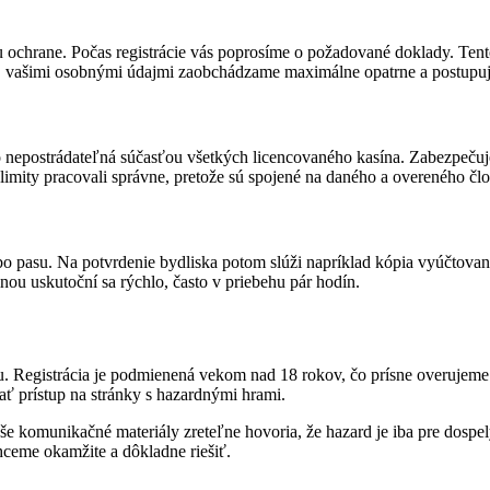
ochrane. Počas registrácie vás poprosíme o požadované doklady. Tento
 vašimi osobnými údajmi zaobchádzame maximálne opatrne a postupuj
 nepostrádateľná súčasťou všetkých licencovaného kasína. Zabezpečuje
limity pracovali správne, pretože sú spojené na daného a overeného čl
ebo pasu. Na potvrdenie bydliska potom slúži napríklad kópia vyúčtov
ou uskutoční sa rýchlo, často v priebehu pár hodín.
. Registrácia je podmienená vekom nad 18 rokov, čo prísne overujem
ať prístup na stránky s hazardnými hrami.
še komunikačné materiály zreteľne hovoria, že hazard je iba pre dospe
hceme okamžite a dôkladne riešiť.