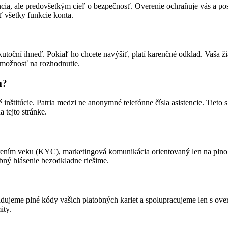
encia, ale predovšetkým cieľ o bezpečnosť. Overenie ochraňuje vás a p
 všetky funkcie konta.
skutoční ihneď. Pokiaľ ho chcete navýšiť, platí karenčné odklad. Vaša ž
 možnosť na rozhodnutie.
m?
 inštitúcie. Patria medzi ne anonymné telefónne čísla asistencie. Tieto
 tejto stránke.
erením veku (KYC), marketingová komunikácia orientovaný len na plnole
bný hlásenie bezodkladne riešime.
dujeme plné kódy vašich platobných kariet a spolupracujeme len s ove
ity.