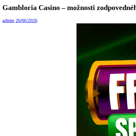
Gambloria Casino – možnosti zodpovedného
admin
26/06/2026