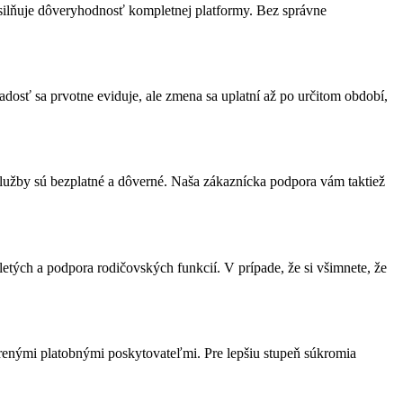
osilňuje dôveryhodnosť kompletnej platformy. Bez správne
iadosť sa prvotne eviduje, ale zmena sa uplatní až po určitom období,
 služby sú bezplatné a dôverné. Naša zákaznícka podpora vám taktiež
tých a podpora rodičovských funkcií. V prípade, že si všimnete, že
renými platobnými poskytovateľmi. Pre lepšiu stupeň súkromia