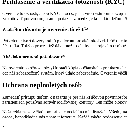
Prihlásenie a verifikácia totožnosti (KYC)
Overenie totožnosti, alebo KYC proces, je hlavnou vstupom k svojmu 
zabraňovať podvodom, praniu peňazí a zamedzuje kontaktu deťom. S
Z akého dôvodu je overenie dôležité?
Potvrdenie tvorí dôveryhodnú platformu pre akéhokoľvek hráča. Je to
účastníka. Takýto proces tiež dáva možnosť, aby nástroje ako osobné 
Aké dokumenty sú požadované?
Na overenie totožnosti obvykle stačí kópia občianskeho preukazu al
cez náš zabezpečený systém, ktorý údaje zabezpečuje. Overenie väčšin
Ochrana neplnoletých osôb
Zamedziť prístupu deťom k hazardu je pre nás kľúčovou povinnosťou
zariadeniach používali softvér rodičovskej kontroly. Ten môže blokov
Naša reklama sa v žiadnom prípade necielí na mladistvých. Všetky na
osoba, bezodkladne nás o tom informujte. Každé takéto podozrenie c