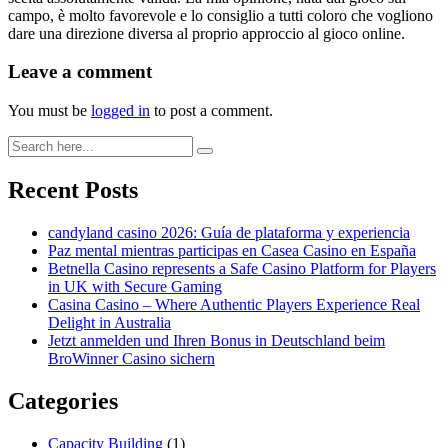
campo, è molto favorevole e lo consiglio a tutti coloro che vogliono
dare una direzione diversa al proprio approccio al gioco online.
Leave a comment
You must be
logged in
to post a comment.
Recent Posts
candyland casino 2026: Guía de plataforma y experiencia
Paz mental mientras participas en Casea Casino en España
Betnella Casino represents a Safe Casino Platform for Players
in UK with Secure Gaming
Casina Casino – Where Authentic Players Experience Real
Delight in Australia
Jetzt anmelden und Ihren Bonus in Deutschland beim
BroWinner Casino sichern
Categories
Capacity Building
(1)