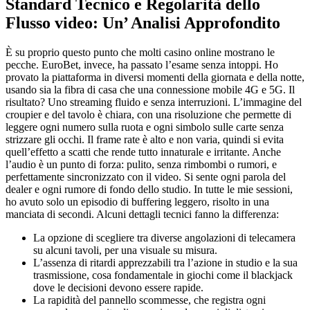
Standard Tecnico e Regolarità dello
Flusso video: Un’ Analisi Approfondito
È su proprio questo punto che molti casino online mostrano le
pecche. EuroBet, invece, ha passato l’esame senza intoppi. Ho
provato la piattaforma in diversi momenti della giornata e della notte,
usando sia la fibra di casa che una connessione mobile 4G e 5G. Il
risultato? Uno streaming fluido e senza interruzioni. L’immagine del
croupier e del tavolo è chiara, con una risoluzione che permette di
leggere ogni numero sulla ruota e ogni simbolo sulle carte senza
strizzare gli occhi. Il frame rate è alto e non varia, quindi si evita
quell’effetto a scatti che rende tutto innaturale e irritante. Anche
l’audio è un punto di forza: pulito, senza rimbombi o rumori, e
perfettamente sincronizzato con il video. Si sente ogni parola del
dealer e ogni rumore di fondo dello studio. In tutte le mie sessioni,
ho avuto solo un episodio di buffering leggero, risolto in una
manciata di secondi. Alcuni dettagli tecnici fanno la differenza:
La opzione di scegliere tra diverse angolazioni di telecamera
su alcuni tavoli, per una visuale su misura.
L’assenza di ritardi apprezzabili tra l’azione in studio e la sua
trasmissione, cosa fondamentale in giochi come il blackjack
dove le decisioni devono essere rapide.
La rapidità del pannello scommesse, che registra ogni