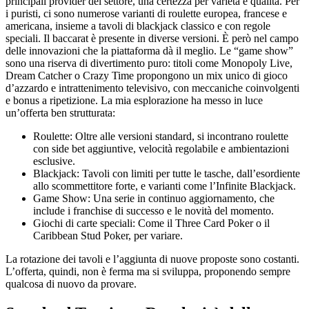
principali provider del settore, una certezza per varietà e qualità. Per
i puristi, ci sono numerose varianti di roulette europea, francese e
americana, insieme a tavoli di blackjack classico e con regole
speciali. Il baccarat è presente in diverse versioni. È però nel campo
delle innovazioni che la piattaforma dà il meglio. Le “game show”
sono una riserva di divertimento puro: titoli come Monopoly Live,
Dream Catcher o Crazy Time propongono un mix unico di gioco
d’azzardo e intrattenimento televisivo, con meccaniche coinvolgenti
e bonus a ripetizione. La mia esplorazione ha messo in luce
un’offerta ben strutturata:
Roulette: Oltre alle versioni standard, si incontrano roulette
con side bet aggiuntive, velocità regolabile e ambientazioni
esclusive.
Blackjack: Tavoli con limiti per tutte le tasche, dall’esordiente
allo scommettitore forte, e varianti come l’Infinite Blackjack.
Game Show: Una serie in continuo aggiornamento, che
include i franchise di successo e le novità del momento.
Giochi di carte speciali: Come il Three Card Poker o il
Caribbean Stud Poker, per variare.
La rotazione dei tavoli e l’aggiunta di nuove proposte sono costanti.
L’offerta, quindi, non è ferma ma si sviluppa, proponendo sempre
qualcosa di nuovo da provare.