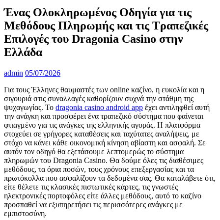
Ένας Ολοκληρωμένος Οδηγία για τις
Μεθόδους Πληρωμής και τις Τραπεζικές
Επιλογές του Dragonia Casino στην
Ελλάδα
admin
05/07/2026
Για τους Έλληνες θαυμαστές των online καζίνο, η ευκολία και η
σιγουριά στις συναλλαγές καθορίζουν συχνά την στάθμη της
ψυχαγωγίας. Το
dragonia casino android app
έχει αντιληφθεί αυτή
την ανάγκη και προσφέρει ένα τραπεζικό σύστημα που φαίνεται
φτιαγμένο για τις ανάγκες της ελληνικής αγοράς. Η πλατφόρμα
στοχεύει σε γρήγορες καταθέσεις και ταχύτατες αναλήψεις, με
στόχο να κάνει κάθε οικονομική κίνηση αβίαστη και ασφαλή. Σε
αυτόν τον οδηγό θα εξετάσουμε λεπτομερώς το σύστημα
πληρωμών του Dragonia Casino. Θα δούμε όλες τις διαθέσιμες
μεθόδους, τα όρια ποσών, τους χρόνους επεξεργασίας και τα
πρωτόκολλα που ασφαλίζουν τα δεδομένα σας. Θα καταλάβετε ότι,
είτε θέλετε τις κλασικές πιστωτικές κάρτες, τις γνωστές
ηλεκτρονικές πορτοφόλες είτε άλλες μεθόδους, αυτό το καζίνο
προσπαθεί να εξυπηρετήσει τις περισσότερες ανάγκες με
εμπιστοσύνη.