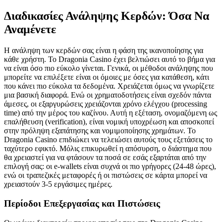
Διαδικασίες Ανάληψης Κερδών: Όσα Να
Αναμένετε
Η ανάληψη των κερδών σας είναι η φάση της ικανοποίησης για
κάθε χρήστη. Το Dragonia Casino έχει βελτιώσει αυτό το βήμα για
να είναι όσο πιο εύκολο γίνεται. Γενικά, οι μέθοδοι ανάληψης που
μπορείτε να επιλέξετε είναι οι όμοιες με όσες για κατάθεση, κάτι
που κάνει πιο εύκολα τα δεδομένα. Χρειάζεται όμως να γνωρίζετε
μια βασική διαφορά. Ενώ οι χρηματοδοτήσεις είναι σχεδόν πάντα
άμεσες, οι εξαργυρώσεις χρειάζονται χρόνο ελέγχου (processing
time) από την μέρος του καζίνου. Αυτή η εξέταση, ονομαζόμενη ως
επαλήθευση (verification), είναι νομική υποχρέωση και αποσκοπεί
στην πρόληψη εξαπάτησης και νομιμοποίησης χρημάτων. Το
Dragonia Casino επιδιώκει να τελειώσει αυτούς τους εξετάσεις το
ταχύτερο εφικτό. Μόλις επικυρωθεί η απόσυρση, ο διάστημα που
θα χρειαστεί για να φτάσουν τα ποσά σε εσάς εξαρτάται από την
επιλογή σας: οι e-wallets είναι συχνά οι πιο γρήγορες (24-48 ώρες),
ενώ οι τραπεζικές μεταφορές ή οι πιστώσεις σε κάρτα μπορεί να
χρειαστούν 3-5 εργάσιμες ημέρες.
Περίοδοι Επεξεργασίας και Πιστώσεις