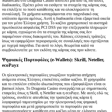
Mastercard στο Dragonia Casino αποτελεί μια από τις πιο απλές
διαδικασίες. Πρέπει μόνο να εισάγετε τα στοιχεία της κάρτας σας,
να επιλέξετε το ποσό κατάθεσης και να ολοκληρώσετε τη
συναλλαγή. Τα χρήματα καταγράφονται στο παιχνιδιακό σας
υπόλοιπο άμεσα αμέσως. Αυτή η διαδικασία είναι εξαιρετικά οικεία
για τον μέσο Έλληνα χρήστη. Το καζίνο χρησιμοποιεί τα αυστηρά
πρωτόκολλα ασφαλείας PCI DSS για την επεξεργασία πληρωμών
με κάρτα, εγγυώμενο ότι τα στοιχεία της κάρτας σας δεν
παραμένουν στους διακομιστές του. Κάποιες ελληνικές τράπεζες
ίσως να εφαρμόζουν περιορισμούς σε συναλλαγές που σχετίζονται
με τυχερά παιχνίδια. Για αυτό το λόγο, θεωρείται καλό να
συμβουλευτείτε με τον εκδότη της κάρτας σας πριν κάνετε.
Ψηφιακές Πορτοφόλες (e-Wallets): Skrill, Neteller,
ecoPayz
Οι ηλεκτρονικές πορτοφόλες γνωρίζουν τεράστια απήχηση
ανάμεσα στους Έλληνες επισκέπτες online καζίνο. Η γρηγοράδα
και το επιπλέον επίπεδο ιδιωτικότητας που εξασφαλίζουν είναι οι
βασικοί λόγοι. Το Dragonia Casino συνεργάζεται με σημαντικούς
εταιρείες όπως η Skrill, η Neteller και η ecoPayz. Με αυτές εδώ τις
τρόπους, συνδέετε απευθείας την τραπεζική σας κάρτα ή
λογαριασμό ταμιευτηρίου με την ηλεκτρονική σας ψηφιακή
πορτοφόλα και μετά χρησιμοποιείτε το πορτοφόλι για να
πραγματοποιήσετε κατάθεση στο καζίνο μέσα σε ελάχιστο χρόνο.