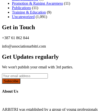
Promotion & Raising Awareness
(11)
Publications
(11)
Training & Education
(9)
Uncategorized
(1,091)
Get in Touch
+387 61 862 844
info@associationarbitri.com
Get Updates regularly
We won't publish your email with 3rd parties.
Subscribe
About Us
ARBITRI was established by a group of young professionals