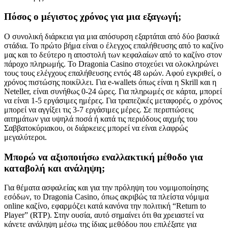
Πόσος ο μέγιστος χρόνος για μια εξαγωγή;
Ο συνολική διάρκεια για μια απόσυρση εξαρτάται από δύο βασικά
στάδια. Το πρώτο βήμα είναι ο έλεγχος επαλήθευσης από το καζίνο
μας και το δεύτερο η αποστολή των κεφαλαίων από το καζίνο στον
πάροχο πληρωμής. Το Dragonia Casino στοχεύει να ολοκληρώνει
τους τους ελέγχους επαλήθευσης εντός 48 ωρών. Αφού εγκριθεί, ο
χρόνος πιστώσης ποικίλλει. Για e-wallets όπως είναι η Skrill και η
Neteller, είναι συνήθως 0-24 ώρες. Για πληρωμές σε κάρτα, μπορεί
να είναι 1-5 εργάσιμες ημέρες. Για τραπεζικές μεταφορές, ο χρόνος
μπορεί να αγγίξει τις 3-7 εργάσιμες μέρες. Σε περιπτώσεις
αιτημάτων για υψηλά ποσά ή κατά τις περιόδους αιχμής του
Σαββατοκύριακου, οι διάρκειες μπορεί να είναι ελαφρώς
μεγαλύτεροι.
Μπορώ να αξιοποιήσω εναλλακτική μέθοδο για
καταβολή και ανάληψη;
Για θέματα ασφαλείας και για την πρόληψη του νομιμοποίησης
εσόδων, το Dragonia Casino, όπως ακριβώς τα πλείστα νόμιμα
online καζίνο, εφαρμόζει κατά κανόνα την πολιτική “Return to
Player” (RTP). Στην ουσία, αυτό σημαίνει ότι θα χρειαστεί να
κάνετε ανάληψη μέσω της ίδιας μεθόδου που επιλέξατε για