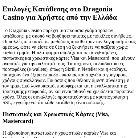
Επιλογές Κατάθεσης στο Dragonia
Casino για Χρήστες από την Ελλάδα
Το Dragonia Casino παρέχει μια πλούσια γκάμα τρόπων
κατάθεσης, με σκοπό να βοηθήσει παίκτες με ποικίλες συνήθειες.
Οι πολλές από αυτές τις μεθόδους προσθέτουν τον λογαριασμό σας
αμέσως, ώστε να είστε σε θέση να ξεκινήσετε να παίζετε χωρίς
καθυστέρηση. Η πλατφόρμα αποδέχεται τις συνηθισμένες
πιστωτικές και χρεωστικές κάρτες Visa και Mastercard, που μένουν
αγαπητές για την απλότητά τους. Ταυτόχρονα, οι διαδικτυακές
πορτοφόλες (e-wallets), όπως η Skrill, η Neteller και η ecoPayz,
παρέχουν ένα έξτρα επίπεδο ευκολίας και συχνά πιο γρήγορους
χρόνους συναλλαγών. Για όσους που θέλουν άμεση σύνδεση με
τον τραπεζικό λογαριασμό, προσφέρεται και η εναλλακτική της
τραπεζικής μεταφοράς, αν και είναι πιθανό να χρειάζεται παραπάνω
χρόνο. Όλες οι συναλλαγές προστατεύονται με κρυπτογράφηση
SSL, εγγυώμενοι ότι κάθε κατάθεση είναι ασφαλής.
Πιστωτικές και Χρεωστικές Κάρτες (Visa,
Mastercard)
Η αξιοποίηση πιστωτικών ή χρεωστικών καρτών Visa και