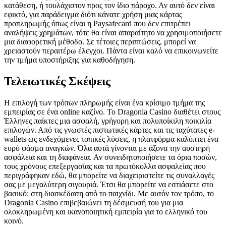
κατάθεση, ή τουλάχιστον προς τον ίδιο πάροχο. Αν αυτό δεν είναι
εφικτό, για παράδειγμα διότι κάνατε χρήση μιας κάρτας
προπληρωμής όπως είναι η Paysafecard που δεν επιτρέπει
αναλήψεις χρημάτων, τότε θα είναι απαραίτητο να χρησιμοποιήσετε
μια διαφορετική μέθοδο. Σε τέτοιες περιπτώσεις, μπορεί να
χρειαστούν περαιτέρω έλεγχοι. Πάντα είναι καλό να επικοινωνείτε
την τμήμα υποστήριξης για καθοδήγηση.
Τελειωτικές Σκέψεις
Η επιλογή των τρόπων πληρωμής είναι ένα κρίσιμο τμήμα της
εμπειρίας σε ένα online καζίνο. Το Dragonia Casino διαθέτει στους
Έλληνες παίκτες μια ασφαλή, γρήγορη και πολυποίκιλη ποικιλία
επιλογών. Από τις γνωστές πιστωτικές κάρτες και τις ταχύτατες e-
wallets ως ενδεχόμενες τοπικές λύσεις, η πλατφόρμα καλύπτει ένα
ευρύ φάσμα αναγκών. Όλα αυτά γίνονται με άξονα την αυστηρή
ασφάλεια και τη διαφάνεια. Αν συνειδητοποιήσετε τα όρια ποσών,
τους χρόνους επεξεργασίας και τα πρωτόκολλα ασφαλείας που
περιγράφηκαν εδώ, θα μπορείτε να διαχειριστείτε τις συναλλαγές
σας με μεγαλύτερη σιγουριά. Έτσι θα μπορείτε να εστιάσετε στο
βασικό: στη διασκέδαση από το παιχνίδι. Με αυτόν τον τρόπο, το
Dragonia Casino επιβεβαιώνει τη δέσμευσή του για μια
ολοκληρωμένη και ικανοποιητική εμπειρία για το ελληνικό του
κοινό.