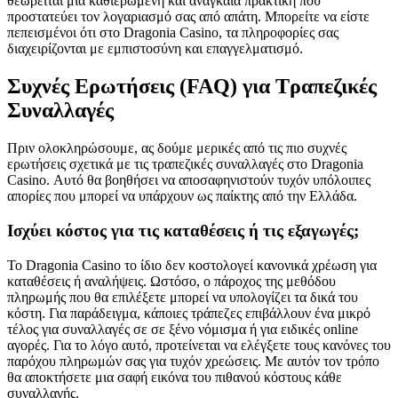
θεωρείται μια καθιερωμένη και αναγκαία πρακτική που
προστατεύει τον λογαριασμό σας από απάτη. Μπορείτε να είστε
πεπεισμένοι ότι στο Dragonia Casino, τα πληροφορίες σας
διαχειρίζονται με εμπιστοσύνη και επαγγελματισμό.
Συχνές Ερωτήσεις (FAQ) για Τραπεζικές
Συναλλαγές
Πριν ολοκληρώσουμε, ας δούμε μερικές από τις πιο συχνές
ερωτήσεις σχετικά με τις τραπεζικές συναλλαγές στο Dragonia
Casino. Αυτό θα βοηθήσει να αποσαφηνιστούν τυχόν υπόλοιπες
απορίες που μπορεί να υπάρχουν ως παίκτης από την Ελλάδα.
Ισχύει κόστος για τις καταθέσεις ή τις εξαγωγές;
Το Dragonia Casino το ίδιο δεν κοστολογεί κανονικά χρέωση για
καταθέσεις ή αναλήψεις. Ωστόσο, ο πάροχος της μεθόδου
πληρωμής που θα επιλέξετε μπορεί να υπολογίζει τα δικά του
κόστη. Για παράδειγμα, κάποιες τράπεζες επιβάλλουν ένα μικρό
τέλος για συναλλαγές σε σε ξένο νόμισμα ή για ειδικές online
αγορές. Για το λόγο αυτό, προτείνεται να ελέγξετε τους κανόνες του
παρόχου πληρωμών σας για τυχόν χρεώσεις. Με αυτόν τον τρόπο
θα αποκτήσετε μια σαφή εικόνα του πιθανού κόστους κάθε
συναλλαγής.