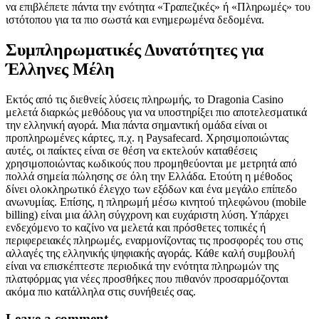
να επιβλέπετε πάντα την ενότητα «Τραπεζικές» ή «Πληρωμές» του
ιστότοπου για τα πιο σωστά και ενημερωμένα δεδομένα.
Συμπληρωματικές Δυνατότητες για
Έλληνες Μέλη
Εκτός από τις διεθνείς λύσεις πληρωμής, το Dragonia Casino
μελετά διαρκώς μεθόδους για να υποστηρίξει πιο αποτελεσματικά
την ελληνική αγορά. Μια πάντα σημαντική ομάδα είναι οι
προπληρωμένες κάρτες, π.χ. η Paysafecard. Χρησιμοποιώντας
αυτές, οι παίκτες είναι σε θέση να εκτελούν καταθέσεις
χρησιμοποιώντας κωδικούς που προμηθεύονται με μετρητά από
πολλά σημεία πώλησης σε όλη την Ελλάδα. Ετούτη η μέθοδος
δίνει ολοκληρωτικό έλεγχο των εξόδων και ένα μεγάλο επίπεδο
ανωνυμίας. Επίσης, η πληρωμή μέσω κινητού τηλεφώνου (mobile
billing) είναι μια άλλη σύγχρονη και ευχάριστη λύση. Υπάρχει
ενδεχόμενο το καζίνο να μελετά και πρόσθετες τοπικές ή
περιφερειακές πληρωμές, εναρμονίζοντας τις προσφορές του στις
αλλαγές της ελληνικής ψηφιακής αγοράς. Κάθε καλή συμβουλή
είναι να επισκέπτεστε περιοδικά την ενότητα πληρωμών της
πλατφόρμας για νέες προσθήκες που πιθανόν προσαρμόζονται
ακόμα πιο κατάλληλα στις συνήθειές σας.
Leave a comment