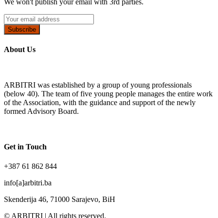
We won't publish your email with 3rd parties.
Subscribe
About Us
ARBITRI was established by a group of young professionals
(below 40). The team of five young people manages the entire work
of the Association, with the guidance and support of the newly
formed Advisory Board.
Get in Touch
+387 61 862 844
info[a]arbitri.ba
Skenderija 46, 71000 Sarajevo, BiH
© ARBITRI | All rights reserved.