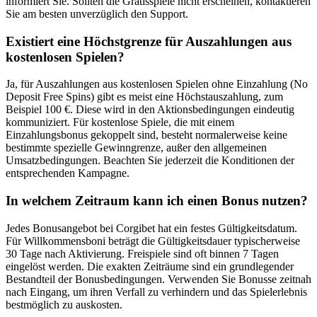
informiert Sie. Sollten die Gratisspiele nicht erscheinen, kontaktieren
Sie am besten unverzüglich den Support.
Existiert eine Höchstgrenze für Auszahlungen aus
kostenlosen Spielen?
Ja, für Auszahlungen aus kostenlosen Spielen ohne Einzahlung (No
Deposit Free Spins) gibt es meist eine Höchstauszahlung, zum
Beispiel 100 €. Diese wird in den Aktionsbedingungen eindeutig
kommuniziert. Für kostenlose Spiele, die mit einem
Einzahlungsbonus gekoppelt sind, besteht normalerweise keine
bestimmte spezielle Gewinngrenze, außer den allgemeinen
Umsatzbedingungen. Beachten Sie jederzeit die Konditionen der
entsprechenden Kampagne.
In welchem Zeitraum kann ich einen Bonus nutzen?
Jedes Bonusangebot bei Corgibet hat ein festes Gültigkeitsdatum.
Für Willkommensboni beträgt die Gültigkeitsdauer typischerweise
30 Tage nach Aktivierung. Freispiele sind oft binnen 7 Tagen
eingelöst werden. Die exakten Zeiträume sind ein grundlegender
Bestandteil der Bonusbedingungen. Verwenden Sie Bonusse zeitnah
nach Eingang, um ihren Verfall zu verhindern und das Spielerlebnis
bestmöglich zu auskosten.