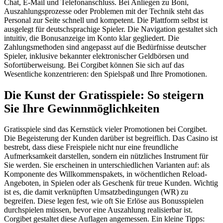
Chat, E-Mail und Telefonanschluss. Bei Anliegen zu Boni,
Auszahlungsprozesse oder Problemen mit der Technik steht das
Personal zur Seite schnell und kompetent. Die Plattform selbst ist
ausgelegt für deutschsprachige Spieler. Die Navigation gestaltet sich
intuitiv, die Bonusanzeige im Konto klar gegliedert. Die
Zahlungsmethoden sind angepasst auf die Bedürfnisse deutscher
Spieler, inklusive bekannter elektronischer Geldbörsen und
Sofortüberweisung. Bei Corgibet können Sie sich auf das
Wesentliche konzentrieren: den Spielspaß und Ihre Promotionen.
Die Kunst der Gratisspiele: So steigern
Sie Ihre Gewinnmöglichkeiten
Gratisspiele sind das Kernstück vieler Promotionen bei Corgibet.
Die Begeisterung der Kunden darüber ist begreiflich. Das Casino ist
bestrebt, dass diese Freispiele nicht nur eine freundliche
Aufmerksamkeit darstellen, sondern ein nützliches Instrument für
Sie werden. Sie erscheinen in unterschiedlichen Varianten auf: als
Komponente des Willkommenspakets, in wöchentlichen Reload-
Angeboten, in Spielen oder als Geschenk für treue Kunden. Wichtig
ist es, die damit verknüpften Umsatzbedingungen (WR) zu
begreifen. Diese legen fest, wie oft Sie Erlöse aus Bonusspielen
durchspielen müssen, bevor eine Auszahlung realisierbar ist.
Corgibet gestaltet diese Auflagen angemessen. Ein kleine Tipps: