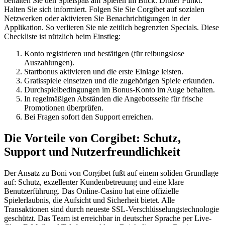
behalten Sie den Spielspaß am Spielen im Blick. Dritter Punkt:
Halten Sie sich informiert. Folgen Sie Sie Corgibet auf sozialen
Netzwerken oder aktivieren Sie Benachrichtigungen in der
Applikation. So verlieren Sie nie zeitlich begrenzten Specials. Diese
Checkliste ist nützlich beim Einstieg:
Konto registrieren und bestätigen (für reibungslose
Auszahlungen).
Startbonus aktivieren und die erste Einlage leisten.
Gratisspiele einsetzen und die zugehörigen Spiele erkunden.
Durchspielbedingungen im Bonus-Konto im Auge behalten.
In regelmäßigen Abständen die Angebotsseite für frische
Promotionen überprüfen.
Bei Fragen sofort den Support erreichen.
Die Vorteile von Corgibet: Schutz,
Support und Nutzerfreundlichkeit
Der Ansatz zu Boni von Corgibet fußt auf einem soliden Grundlage
auf: Schutz, exzellenter Kundenbetreuung und eine klare
Benutzerführung. Das Online-Casino hat eine offizielle
Spielerlaubnis, die Aufsicht und Sicherheit bietet. Alle
Transaktionen sind durch neueste SSL-Verschlüsselungstechnologie
geschützt. Das Team ist erreichbar in deutscher Sprache per Live-