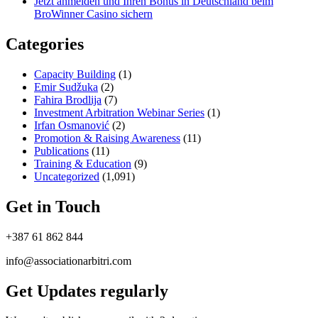
Jetzt anmelden und Ihren Bonus in Deutschland beim
BroWinner Casino sichern
Categories
Capacity Building
(1)
Emir Sudžuka​
(2)
Fahira Brodlija
(7)
Investment Arbitration Webinar Series
(1)
Irfan Osmanović​
(2)
Promotion & Raising Awareness
(11)
Publications
(11)
Training & Education
(9)
Uncategorized
(1,091)
Get in Touch
+387 61 862 844
info@associationarbitri.com
Get Updates regularly