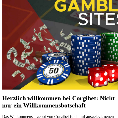
Herzlich willkommen bei Corgibet: Nicht
nur ein Willkommensbotschaft
Das Willkommensangebot von Corgibet ist darauf ausgelegt, neuen