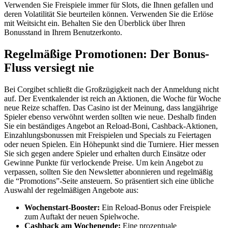
Verwenden Sie Freispiele immer für Slots, die Ihnen gefallen und
deren Volatilität Sie beurteilen können. Verwenden Sie die Erlöse
mit Weitsicht ein. Behalten Sie den Überblick über Ihren
Bonusstand in Ihrem Benutzerkonto.
Regelmäßige Promotionen: Der Bonus-
Fluss versiegt nie
Bei Corgibet schließt die Großzügigkeit nach der Anmeldung nicht
auf. Der Eventkalender ist reich an Aktionen, die Woche für Woche
neue Reize schaffen. Das Casino ist der Meinung, dass langjährige
Spieler ebenso verwöhnt werden sollten wie neue. Deshalb finden
Sie ein beständiges Angebot an Reload-Boni, Cashback-Aktionen,
Einzahlungsbonussen mit Freispielen und Specials zu Feiertagen
oder neuen Spielen. Ein Höhepunkt sind die Turniere. Hier messen
Sie sich gegen andere Spieler und erhalten durch Einsätze oder
Gewinne Punkte für verlockende Preise. Um kein Angebot zu
verpassen, sollten Sie den Newsletter abonnieren und regelmäßig
die “Promotions”-Seite ansteuern. So präsentiert sich eine übliche
Auswahl der regelmäßigen Angebote aus:
Wochenstart-Booster:
Ein Reload-Bonus oder Freispiele
zum Auftakt der neuen Spielwoche.
Cashback am Wochenende:
Eine prozentuale