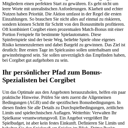
Mitgliedern einen perfekten Start zu gewähren. Es geht nicht um
leere Worte mit unrealistischen Anforderungen. Klarheit und echter
Nutzen haben Priorität. Die Aktion umfasst in der Regel die ersten
Einzahlungen. So brauchen Sie nicht alles auf einmal zu riskieren,
sondern können Schritt für Schritt von den Bonusmitteln profitieren.
Oft kombiniert Corgibet einen prozentualen Match-Bonus mit einer
Portion Freispiele für bestimmte Spielautomaten. Diese
Spinfreispiele sind der beste Weg, beliebte Spiele ohne eigenes
Risiko kennenzulernen und dabei Bargeld zu gewinnen. Das Ziel ist
deutlich: Ihre ersten Tage im Spielcasino sollen unterhaltsam und
gewinnbringend sein. Sie sollen unverzüglich das Empfinden haben,
bei Corgibet gut aufgehoben zu sein.
Ihr persönlicher Pfad zum Bonus-
Spezialisten bei Corgibet
Um das Optimale aus den Angeboten herauszuholen, helfen ein paar
praktische Hinweise. Prüfen Sie stets zuerst die Allgemeinen
Bedingungen (AGB) und die spezifischen Bonusbedingungen. In
diesen finden Sie alle Details zu Durchspielbedingungen, zeitlichen
Limits und spieltechnischen Auflagen. Weiterhin: Verwalten Ihr
Spielkasse verantwortungsvoll. Ein Angebot vergrößert Ihr
Spielbudget, ist aber kein festes Einkunft. Definieren Sie Limits und