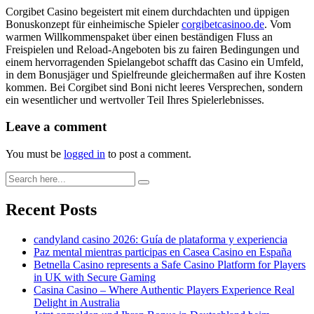
Corgibet Casino begeistert mit einem durchdachten und üppigen
Bonuskonzept für einheimische Spieler
corgibetcasinoo.de
. Vom
warmen Willkommenspaket über einen beständigen Fluss an
Freispielen und Reload-Angeboten bis zu fairen Bedingungen und
einem hervorragenden Spielangebot schafft das Casino ein Umfeld,
in dem Bonusjäger und Spielfreunde gleichermaßen auf ihre Kosten
kommen. Bei Corgibet sind Boni nicht leeres Versprechen, sondern
ein wesentlicher und wertvoller Teil Ihres Spielerlebnisses.
Leave a comment
You must be
logged in
to post a comment.
Recent Posts
candyland casino 2026: Guía de plataforma y experiencia
Paz mental mientras participas en Casea Casino en España
Betnella Casino represents a Safe Casino Platform for Players
in UK with Secure Gaming
Casina Casino – Where Authentic Players Experience Real
Delight in Australia