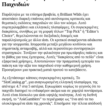
Παιχνιδιών
Παράλληλα με τα επίσημα βραβεία, η Brilliant Wilds έχει
αποσπάσει διαρκή επαίνους από αυτόνομους κριτικούς και
θεματικές εκδόσεις παιχνιδιών σε όλο τον κόσμο. Αυτό
συμπεριλαμβάνει και ελληνικές πλατφόρμες. Οι συγκεκριμένες
διακρίσεις, συνήθως με τη μορφή τίτλων “Top Pick” ή “Editor’s
Choice”, θεμελιώνονται σε διεξοδικές δοκιμές και
παραλληλισμούς με άλλα slots. Οι κριτικοί αναφέρονται αδιάκοπα
για την ισορροπία. Ισορροπία μεταξύ μεγάλου κινδύνου και
σημαντικής ανταμοιβής, αλλά και περισσότερο συντηρητικών
στρατηγικών. Τονίζουν την φιλικότητα για πρωτάρηδες παίκτες και
το βάθος για τους έμπειρους. Αυτές “διακρίσεις από το πεδίο” είναι
εξαιρετικά χρήσιμες. Αποτυπώνουν την πραγματική εμπειρία του
παίκτη και την αξία του παιχνιδιού στην καθημερινή χρήση.
Προσφέρουν μια πρακτική ματιά προτού το κατεβάσετε.
Ας εξετάσουμε κάποιες συγκεκριμένες κριτικές. Το
“SlotCatalog.gr”, μια αναγνωρισμένη ελληνική πλατφόρμα, της
απένειμε 4.7 στα 5 αστέρια. Εγκωμίασε κυρίως το γεγονός ότι το
παιχνίδι διατηρεί το ενδιαφέρον ακόμα και σε χαμηλά ποντάρισμα.
Αυτό είναι δύσκολο για slots υψηλής ποιότητας. Από τη διεθνή
σκηνή, το “AskGamblers” το περιέγραψε ως “ένα από τα πιο
ολοκληρωμένα slots της χρονιάς”. Επισήμανε την τέλεια απόδοσή