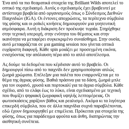
Ένα από τα πιο θεαματικά στοιχεία της Brilliant Wilds αποτελεί το
οπτικό της σχεδιασμό. Αυτός ο σχεδιασμός έχει βραβευτεί με
αντίστοιχα βραβεία από οργανισμούς όπως ο Σύνδεσμος Διεθνών
Παιχνιδιών (IGA). Οι έντονες αποχρώσεις, τα περίτεχνα σύμβολα
της φύσης και οι ροϊκές κινήσεις δημιουργούν μια γοητευτική
ατμόσφαιρα. Αυτή η διάκριση δεν προέκυψε τυχαία. Στηρίχθηκε
στην τεχνική υπεροχή, στην ενότητα του θέματος και στην
ικανότητα να μεταφέρει συγκεκριμένο συναίσθημα. Στην ουσία,
αυτό μεταφράζεται σε μια gaming session που γίνεται οπτικά
ευχάριστη διαφυγή. Κάθε spin μοιάζει με προσεγμένη εικόνα,
ενισχύοντας την απόλαυση πέρα από το απλό αποτέλεσμα.
Ας δούμε τα δεδομένα που κέρδισαν αυτό το βραβείο. Οι
δημιουργοί πίσω από το παιχνίδι δεν χρησιμοποίησαν απλώς
ζωηρά χρώματα. Επέλεξαν μια παλέτα που εναρμονίζεται με το
θέμα της άγριας φύσης. Βαθιά πράσινα για τα δάση, ζωηρά μπλε
για τον ουρανό, χρυσά και πορτοκαλί για τα άγρια σύμβολα. Κάθε
σχέδιο, από το ελάφι έως το λύκο, είναι σχεδιασμένο με τεχνική
που θυμίζει ψηφιακή ζωγραφική υψηλής λεπτομέρειας. Οι
φωτοσκιάσεις χαρίζουν βάθος και ρεαλισμό. Ακόμα κι τα λιγότερα
επικερδή σύμβολα, που σε άλλα παιχνίδια συχνά παραβλέπονται,
εδώ έχουν δημιουργηθεί με επιμέλεια. Πρόκειται για στοιχεία της
φύσης, όπως για παράδειγμα φρούτα και άνθη, διατηρώντας την
αισθητική συνέπεια.