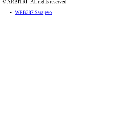
© ARBITRI | All rights reserved.
WEB387 Sarajevo