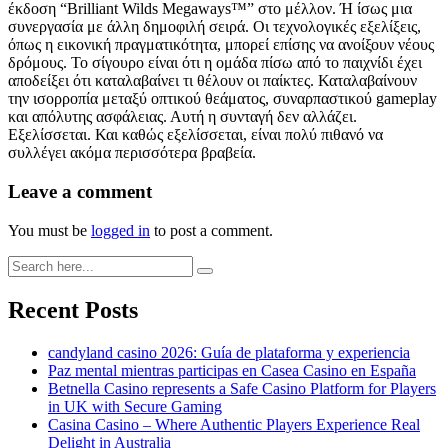
έκδοση “Brilliant Wilds Megaways™” στο μέλλον. Ή ίσως μια
συνεργασία με άλλη δημοφιλή σειρά. Οι τεχνολογικές εξελίξεις,
όπως η εικονική πραγματικότητα, μπορεί επίσης να ανοίξουν νέους
δρόμους. Το σίγουρο είναι ότι η ομάδα πίσω από το παιχνίδι έχει
αποδείξει ότι καταλαβαίνει τι θέλουν οι παίκτες. Καταλαβαίνουν
την ισορροπία μεταξύ οπτικού θεάματος, συναρπαστικού gameplay
και απόλυτης ασφάλειας. Αυτή η συνταγή δεν αλλάζει.
Εξελίσσεται. Και καθώς εξελίσσεται, είναι πολύ πιθανό να
συλλέγει ακόμα περισσότερα βραβεία.
Leave a comment
You must be
logged in
to post a comment.
Recent Posts
candyland casino 2026: Guía de plataforma y experiencia
Paz mental mientras participas en Casea Casino en España
Betnella Casino represents a Safe Casino Platform for Players
in UK with Secure Gaming
Casina Casino – Where Authentic Players Experience Real
Delight in Australia