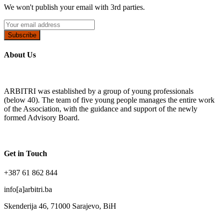
We won't publish your email with 3rd parties.
Subscribe
About Us
ARBITRI was established by a group of young professionals
(below 40). The team of five young people manages the entire work
of the Association, with the guidance and support of the newly
formed Advisory Board.
Get in Touch
+387 61 862 844
info[a]arbitri.ba
Skenderija 46, 71000 Sarajevo, BiH