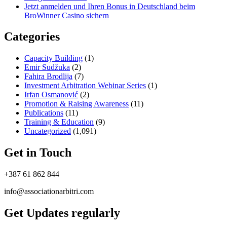
Jetzt anmelden und Ihren Bonus in Deutschland beim
BroWinner Casino sichern
Categories
Capacity Building
(1)
Emir Sudžuka​
(2)
Fahira Brodlija
(7)
Investment Arbitration Webinar Series
(1)
Irfan Osmanović​
(2)
Promotion & Raising Awareness
(11)
Publications
(11)
Training & Education
(9)
Uncategorized
(1,091)
Get in Touch
+387 61 862 844
info@associationarbitri.com
Get Updates regularly