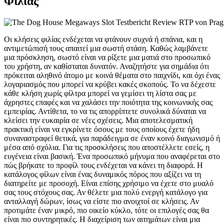
Φιλίας
Οι κλήσεις φιλίας ενδέχεται να φτάνουν συχνά ή σπάνια, και η
αντιμετώπισή τους απαιτεί μια σωστή στάση. Καθώς λαμβάνετε
μια πρόσκληση, σωστό είναι να ρίξετε μια ματιά στο προσωπικό
του χρήστη, αν καθίσταται δυνατόν. Αναζητήστε για σημάδια ότι
πρόκειται αληθινό άτομο με κοινά θέματα στο παιχνίδι, και όχι ένας
λογαριασμός που μπορεί να κρύβει κακές σκοπούς. Το να δέχεστε
κάθε κλήση χωρίς φίλτρα μπορεί να γεμίσει τη λίστα σας με
άχρηστες επαφές και να χαλάσει την ποιότητα της κοινωνικής σας
εμπειρίας. Αντίθετα, το να τις απορρίπτετε συνολικά δύναται να
κλείσει την ευκαιρία σε νέες σχέσεις. Μια αποτελεσματική
πρακτική είναι να εγκρίνετε όσους με τους οποίους έχετε ήδη
συναναστραφεί θετικά, για παράδειγμα σε έναν κοινό διαγωνισμό ή
μέσα από σχόλια. Για τις προσκλήσεις που αποστέλλετε εσείς, η
ευγένεια είναι βασική. Ένα προσωπικό μήνυμα που αναφέρεται στο
πώς βρήκατε το προφίλ τους ενδέχεται να κάνει τη διαφορά. Η
κατάλογος φίλων είναι ένας δυναμικός πόρος που αξίζει να τη
διατηρείτε με προσοχή. Είναι επίσης χρήσιμο να έχετε στο μυαλό
σας τους στόχους σας. Αν θέλετε μια πολύ ενεργή κατάλογο για
ανταλλαγή δώρων, ίσως να είστε πιο ανοιχτοί σε κλήσεις. Αν
προτιμάτε έναν μικρό, πιο οικείο κύκλο, τότε οι επιλογές σας θα
είναι πιο συντηρητικές. Η διαχείριση των αιτημάτων είναι μια