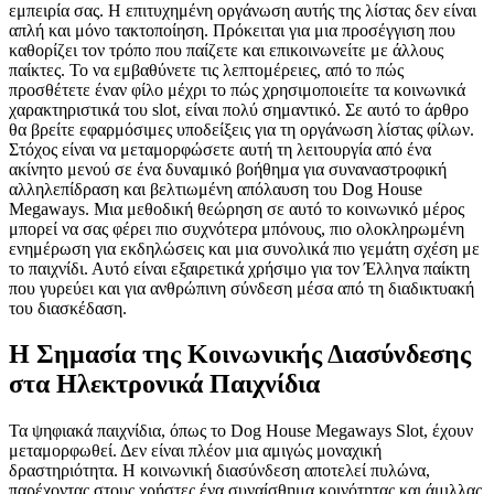
εμπειρία σας. Η επιτυχημένη οργάνωση αυτής της λίστας δεν είναι
απλή και μόνο τακτοποίηση. Πρόκειται για μια προσέγγιση που
καθορίζει τον τρόπο που παίζετε και επικοινωνείτε με άλλους
παίκτες. Το να εμβαθύνετε τις λεπτομέρειες, από το πώς
προσθέτετε έναν φίλο μέχρι το πώς χρησιμοποιείτε τα κοινωνικά
χαρακτηριστικά του slot, είναι πολύ σημαντικό. Σε αυτό το άρθρο
θα βρείτε εφαρμόσιμες υποδείξεις για τη οργάνωση λίστας φίλων.
Στόχος είναι να μεταμορφώσετε αυτή τη λειτουργία από ένα
ακίνητο μενού σε ένα δυναμικό βοήθημα για συναναστροφική
αλληλεπίδραση και βελτιωμένη απόλαυση του Dog House
Megaways. Μια μεθοδική θεώρηση σε αυτό το κοινωνικό μέρος
μπορεί να σας φέρει πιο συχνότερα μπόνους, πιο ολοκληρωμένη
ενημέρωση για εκδηλώσεις και μια συνολικά πιο γεμάτη σχέση με
το παιχνίδι. Αυτό είναι εξαιρετικά χρήσιμο για τον Έλληνα παίκτη
που γυρεύει και για ανθρώπινη σύνδεση μέσα από τη διαδικτυακή
του διασκέδαση.
Η Σημασία της Κοινωνικής Διασύνδεσης
στα Ηλεκτρονικά Παιχνίδια
Τα ψηφιακά παιχνίδια, όπως το Dog House Megaways Slot, έχουν
μεταμορφωθεί. Δεν είναι πλέον μια αμιγώς μοναχική
δραστηριότητα. Η κοινωνική διασύνδεση αποτελεί πυλώνα,
παρέχοντας στους χρήστες ένα συναίσθημα κοινότητας και άμιλλας