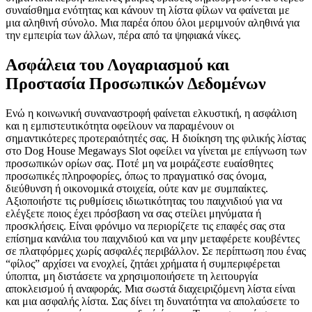
συναίσθημα ενότητας και κάνουν τη λίστα φίλων να φαίνεται με
μια αληθινή σύνολο. Μια παρέα όπου όλοι μεριμνούν αληθινά για
την εμπειρία των άλλων, πέρα από τα ψηφιακά νίκες.
Ασφάλεια του Λογαριασμού και
Προστασία Προσωπικών Δεδομένων
Ενώ η κοινωνική συναναστροφή φαίνεται ελκυστική, η ασφάλιση
και η εμπιστευτικότητα οφείλουν να παραμένουν οι
σημαντικότερες προτεραιότητές σας. Η διοίκηση της φιλικής λίστας
στο Dog House Megaways Slot οφείλει να γίνεται με επίγνωση των
προσωπικών ορίων σας. Ποτέ μη να μοιράζεστε ευαίσθητες
προσωπικές πληροφορίες, όπως το πραγματικό σας όνομα,
διεύθυνση ή οικονομικά στοιχεία, ούτε καν με συμπαίκτες.
Αξιοποιήστε τις ρυθμίσεις ιδιωτικότητας του παιχνιδιού για να
ελέγξετε ποιος έχει πρόσβαση να σας στείλει μηνύματα ή
προσκλήσεις. Είναι φρόνιμο να περιορίζετε τις επαφές σας στα
επίσημα κανάλια του παιχνιδιού και να μην μεταφέρετε κουβέντες
σε πλατφόρμες χωρίς ασφαλές περιβάλλον. Σε περίπτωση που ένας
“φίλος” αρχίσει να ενοχλεί, ζητάει χρήματα ή συμπεριφέρεται
ύποπτα, μη διστάσετε να χρησιμοποιήσετε τη λειτουργία
αποκλεισμού ή αναφοράς. Μια σωστά διαχειριζόμενη λίστα είναι
και μια ασφαλής λίστα. Σας δίνει τη δυνατότητα να απολαύσετε το