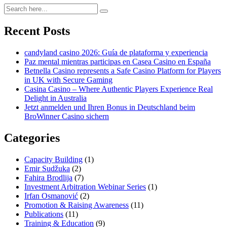
Recent Posts
candyland casino 2026: Guía de plataforma y experiencia
Paz mental mientras participas en Casea Casino en España
Betnella Casino represents a Safe Casino Platform for Players
in UK with Secure Gaming
Casina Casino – Where Authentic Players Experience Real
Delight in Australia
Jetzt anmelden und Ihren Bonus in Deutschland beim
BroWinner Casino sichern
Categories
Capacity Building
(1)
Emir Sudžuka​
(2)
Fahira Brodlija
(7)
Investment Arbitration Webinar Series
(1)
Irfan Osmanović​
(2)
Promotion & Raising Awareness
(11)
Publications
(11)
Training & Education
(9)