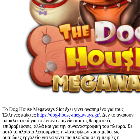
Το Dog House Megaways Slot έχει γίνει αγαπημένο για τους
Έλληνες παίκτες
https://dog-house-megaways.gr/
. Δεν το αγαπούν
αποκλειστικά για το έντονο παιχνίδι και τις θεαματικές
επιβραβεύσεις, αλλά και για την συναναστροφική του πλευρά. Σε
αυτό το πλαίσιο λειτουργίας, η λίστα φίλων χρησιμεύει ως
ουσιώδες εργαλείο για να γίνει πιο πλούσια σε εμπειρίες η