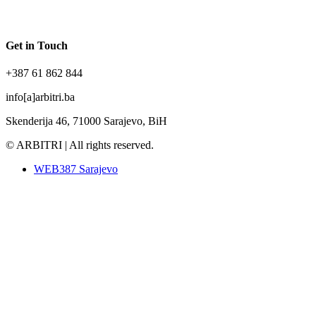
Get in Touch
+387 61 862 844
info[a]arbitri.ba
Skenderija 46, 71000 Sarajevo, BiH
© ARBITRI | All rights reserved.
WEB387 Sarajevo