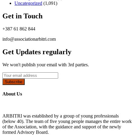
Uncategorized
(1,091)
Get in Touch
+387 61 862 844
info@associationarbitri.com
Get Updates regularly
We won't publish your email with 3rd parties.
Subscribe
About Us
ARBITRI was established by a group of young professionals
(below 40). The team of five young people manages the entire work
of the Association, with the guidance and support of the newly
formed Advisory Board.