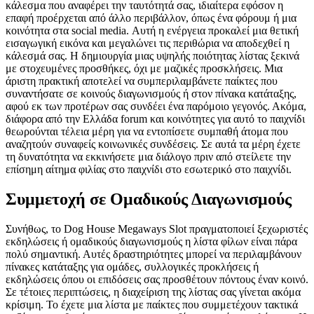
κάλεσμα που αναφέρει την ταυτότητά σας, ιδιαίτερα εφόσον η
επαφή προέρχεται από άλλο περιβάλλον, όπως ένα φόρουμ ή μια
κοινότητα στα social media. Αυτή η ενέργεια προκαλεί μια θετική
εισαγωγική εικόνα και μεγαλώνει τις περιθώρια να αποδεχθεί η
κάλεσμά σας. Η δημιουργία μιας υψηλής ποιότητας λίστας ξεκινά
με στοχευμένες προσθήκες, όχι με μαζικές προσκλήσεις. Μια
άριστη πρακτική αποτελεί να συμπεριλαμβάνετε παίκτες που
συναντήσατε σε κοινούς διαγωνισμούς ή στον πίνακα κατάταξης,
αφού εκ των προτέρων σας συνδέει ένα παρόμοιο γεγονός. Ακόμα,
διάφορα από την Ελλάδα forum και κοινότητες για αυτό το παιχνίδι
θεωρούνται τέλεια μέρη για να εντοπίσετε συμπαθή άτομα που
αναζητούν συναφείς κοινωνικές συνδέσεις. Σε αυτά τα μέρη έχετε
τη δυνατότητα να εκκινήσετε μια διάλογο πριν από στείλετε την
επίσημη αίτημα φιλίας στο παιχνίδι στο εσωτερικό στο παιχνίδι.
Συμμετοχή σε Ομαδικούς Διαγωνισμούς
Συνήθως, το Dog House Megaways Slot πραγματοποιεί ξεχωριστές
εκδηλώσεις ή ομαδικούς διαγωνισμούς η λίστα φίλων είναι πάρα
πολύ σημαντική. Αυτές δραστηριότητες μπορεί να περιλαμβάνουν
πίνακες κατάταξης για ομάδες, συλλογικές προκλήσεις ή
εκδηλώσεις όπου οι επιδόσεις σας προσθέτουν πόντους έναν κοινό.
Σε τέτοιες περιπτώσεις, η διαχείριση της λίστας σας γίνεται ακόμα
κρίσιμη. Το έχετε μια λίστα με παίκτες που συμμετέχουν τακτικά