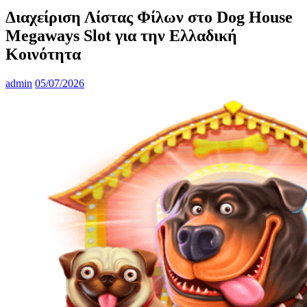
Διαχείριση Λίστας Φίλων στο Dog House
Megaways Slot για την Ελλαδική
Κοινότητα
admin
05/07/2026