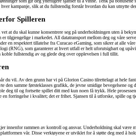
sbelønninger som gir deg ytterligere sjanser til å vinne. Tenk på bonus
til hver kampanje, slik at du fullstendig forstår hvordan du kan utnytte d
erfor Spilleren
Vi vet at du skal kunne konsentrere seg på underholdningen uten å bekymr
 er tilgjengelige i markedet. All datatransport mellom deg og våre serv
er en respektert tillatelse fra Curacao eGaming, som sikrer at alle våre 
nologi (RNG), som garanterer at hvert utfall er helt uforutsigbart og upåvi
koble fullstendig av og glede deg over opplevelsen i full tillit.
ren
 du vil. Av den grunn har vi på Glorion Casino tilrettelagt at hele fanta
u nyte den samme førsteklasses grafikk, de jevne smidige bevegelsene og
 deg til og fortsette spillet ditt med kun noen få trykk. Hele prosessen, 
e en forringelse i kvalitet; det er frihet. Sjansen til å utforske, spille
skjer innenfor rammen av kontroll og ansvar. Underholdning skal være
 i plattformen vår. Disse verktøyene er utviklet for å støtte deg med å ho