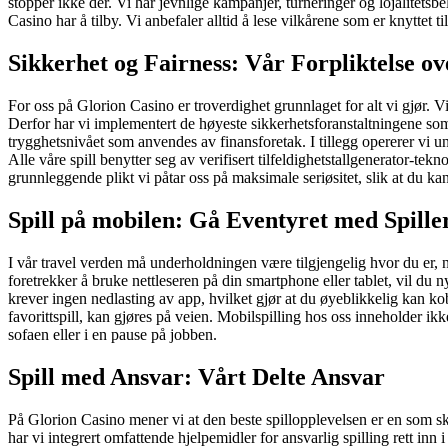
stopper ikke der. Vi har jevnlige kampanjer, turneringer og lojalitet
Casino har å tilby. Vi anbefaler alltid å lese vilkårene som er knyttet 
Sikkerhet og Fairness: Vår Forpliktelse ov
For oss på Glorion Casino er troverdighet grunnlaget for alt vi gjør. 
Derfor har vi implementert de høyeste sikkerhetsforanstaltningene som
trygghetsnivået som anvendes av finansforetak. I tillegg opererer vi und
Alle våre spill benytter seg av verifisert tilfeldighetstallgenerator-tek
grunnleggende plikt vi påtar oss på maksimale seriøsitet, slik at du kan 
Spill på mobilen: Gå Eventyret med Spille
I vår travel verden må underholdningen være tilgjengelig hvor du er, når
foretrekker å bruke nettleseren på din smartphone eller tablet, vil d
krever ingen nedlasting av app, hvilket gjør at du øyeblikkelig kan koble
favorittspill, kan gjøres på veien. Mobilspilling hos oss inneholder ikk
sofaen eller i en pause på jobben.
Spill med Ansvar: Vårt Delte Ansvar
På Glorion Casino mener vi at den beste spillopplevelsen er en som 
har vi integrert omfattende hjelpemidler for ansvarlig spilling rett inn