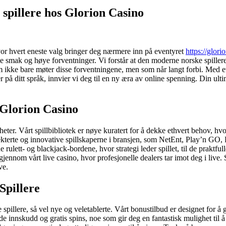
 spillere hos Glorion Casino
or hvert eneste valg bringer deg nærmere inn på eventyret
https://glor
ke smak og høye forventninger. Vi forstår at den moderne norske spillere
m ikke bare møter disse forventningene, men som når langt forbi. Med et
på ditt språk, innvier vi deg til en ny æra av online spenning. Din ul
 Glorion Casino
er. Vårt spillbibliotek er nøye kuratert for å dekke ethvert behov, hvor
terte og innovative spillskaperne i bransjen, som NetEnt, Play’n GO, P
 rulett- og blackjack-bordene, hvor strategi leder spillet, til de praktfu
jennom vårt live casino, hvor profesjonelle dealers tar imot deg i live. 
ve.
Spillere
 spillere, så vel nye og veletablerte. Vårt bonustilbud er designet for å g
 innskudd og gratis spins, noe som gir deg en fantastisk mulighet til 