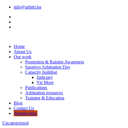
info@arbitri.ba
Home
About Us
Our work
Promotion & Raising Awareness
Sarajevo Arbitration Day
Capacity building
Judiciary
Vis Moot
Publications
Arbitration resources
Training & Education
Blog
Contact Us
Membership
Uncategorized