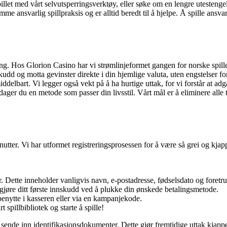
illet med vårt selvutsperringsverktøy, eller søke om en lengre utestengel
e ansvarlig spillpraksis og er alltid beredt til å hjelpe. Å spille ansvar
sning. Hos Glorion Casino har vi strømlinjeformet gangen for norske spil
udd og motta gevinster direkte i din hjemlige valuta, uten engstelser fo
ddelbart. Vi legger også vekt på å ha hurtige uttak, for vi forstår at ad
dager du en metode som passer din livsstil. Vårt mål er å eliminere all
utter. Vi har utformet registreringsprosessen for å være så grei og kjapp 
. Dette inneholder vanligvis navn, e-postadresse, fødselsdato og foretr
å gjøre ditt første innskudd ved å plukke din ønskede betalingsmetode.
benytte i kasseren eller via en kampanjekode.
 spillbibliotek og starte å spille!
å sende inn identifikasjonsdokumenter. Dette gjør fremtidige uttak kjappe