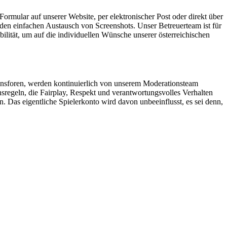
ormular auf unserer Website, per elektronischer Post oder direkt über
en einfachen Austausch von Screenshots. Unser Betreuerteam ist für
ibilität, um auf die individuellen Wünsche unserer österreichischen
ionsforen, werden kontinuierlich von unserem Moderationsteam
sregeln, die Fairplay, Respekt und verantwortungsvolles Verhalten
Das eigentliche Spielerkonto wird davon unbeeinflusst, es sei denn,