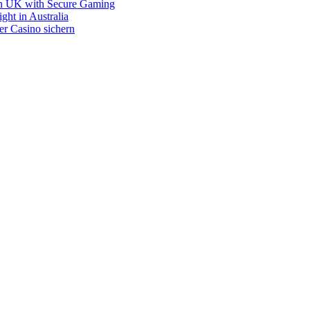
s in UK with Secure Gaming
ght in Australia
r Casino sichern