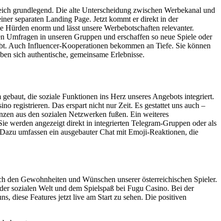
eich grundlegend. Die alte Unterscheidung zwischen Werbekanal und
iner separaten Landing Page. Jetzt kommt er direkt in der
ie Hürden enorm und lässt unsere Werbebotschaften relevanter.
eren Umfragen in unseren Gruppen und erschaffen so neue Spiele oder
bleibt. Auch Influencer-Kooperationen bekommen an Tiefe. Sie können
eben sich authentische, gemeinsame Erlebnisse.
ebaut, die soziale Funktionen ins Herz unseres Angebots integriert.
o registrieren. Das erspart nicht nur Zeit. Es gestattet uns auch –
zen aus den sozialen Netzwerken fußen. Ein weiteres
Sie werden angezeigt direkt in integrierten Telegram-Gruppen oder als
n. Dazu umfassen ein ausgebauter Chat mit Emoji-Reaktionen, die
ach den Gewohnheiten und Wünschen unserer österreichischen Spieler.
 der sozialen Welt und dem Spielspaß bei Fugu Casino. Bei der
s, diese Features jetzt live am Start zu sehen. Die positiven