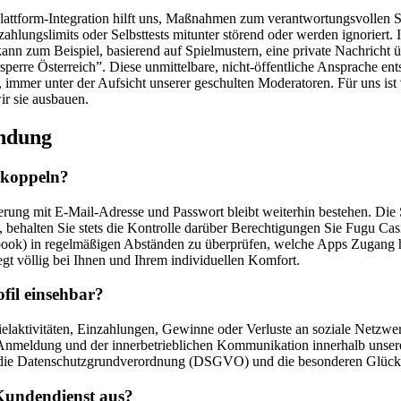
 Plattform-Integration hilft uns, Maßnahmen zum verantwortungsvollen S
lungslimits oder Selbsttests mitunter störend oder werden ignoriert. 
ann zum Beispiel, basierend auf Spielmustern, eine private Nachrich
ersperre Österreich”. Diese unmittelbare, nicht-öffentliche Ansprache 
immer unter der Aufsicht unserer geschulten Moderatoren. Für uns ist
r sie ausbauen.
indung
 koppeln?
trierung mit E-Mail-Adresse und Passwort bleibt weiterhin bestehen. Di
behalten Sie stets die Kontrolle darüber Berechtigungen Sie Fugu Cas
book) in regelmäßigen Abständen zu überprüfen, welche Apps Zugang h
gt völlig bei Ihnen und Ihrem individuellen Komfort.
fil einsehbar?
pielaktivitäten, Einzahlungen, Gewinne oder Verluste an soziale Netzwe
en Anmeldung und der innerbetrieblichen Kommunikation innerhalb uns
el an die Datenschutzgrundverordnung (DSGVO) und die besonderen Glück
 Kundendienst aus?