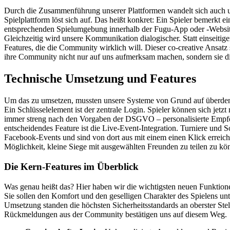
Durch die Zusammenführung unserer Plattformen wandelt sich auch 
Spielplattform löst sich auf. Das heißt konkret: Ein Spieler bemerkt 
entsprechenden Spielumgebung innerhalb der Fugu-App oder -Website, 
Gleichzeitig wird unsere Kommunikation dialogischer. Statt einseiti
Features, die die Community wirklich will. Dieser co-creative Ansatz
ihre Community nicht nur auf uns aufmerksam machen, sondern sie dire
Technische Umsetzung und Features
Um das zu umsetzen, mussten unsere Systeme von Grund auf überdenken
Ein Schlüsselelement ist der zentrale Login. Spieler können sich jetzt
immer streng nach den Vorgaben der DSGVO – personalisierte Empfeh
entscheidendes Feature ist die Live-Event-Integration. Turniere und 
Facebook-Events und sind von dort aus mit einem einen Klick erreich
Möglichkeit, kleine Siege mit ausgewählten Freunden zu teilen zu k
Die Kern-Features im Überblick
Was genau heißt das? Hier haben wir die wichtigsten neuen Funktion
Sie sollen den Komfort und den geselligen Charakter des Spielens unt
Umsetzung standen die höchsten Sicherheitsstandards an oberster Stell
Rückmeldungen aus der Community bestätigen uns auf diesem Weg.