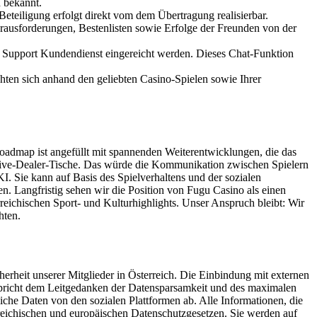
 bekannt.
eteiligung erfolgt direkt vom dem Übertragung realisierbar.
erausforderungen, Bestenlisten sowie Erfolge der Freunden von der
 Support Kundendienst eingereicht werden. Dieses Chat-Funktion
hten sich anhand den geliebten Casino-Spielen sowie Ihrer
 Roadmap ist angefüllt mit spannenden Weiterentwicklungen, die das
e Live-Dealer-Tische. Das würde die Kommunikation zwischen Spielern
I. Sie kann auf Basis des Spielverhaltens und der sozialen
n. Langfristig sehen wir die Position von Fugu Casino als einen
rreichischen Sport- und Kulturhighlights. Unser Anspruch bleibt: Wir
hten.
herheit unserer Mitglieder in Österreich. Die Einbindung mit externen
entspricht dem Leitgedanken der Datensparsamkeit und des maximalen
liche Daten von den sozialen Plattformen ab. Alle Informationen, die
reichischen und europäischen Datenschutzgesetzen. Sie werden auf