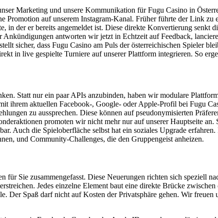
unser Marketing und unsere Kommunikation für Fugu Casino in Österr
eine Promotion auf unserem Instagram-Kanal. Früher führte der Link zu e
in der er bereits angemeldet ist. Diese direkte Konvertierung senkt d
ger Ankündigungen antworten wir jetzt in Echtzeit auf Feedback, lanci
 stellt sicher, dass Fugu Casino am Puls der österreichischen Spieler 
kt in live gespielte Turniere auf unserer Plattform integrieren. So erg
. Statt nur ein paar APIs anzubinden, haben wir modulare Plattform g
 mit ihrem aktuellen Facebook-, Google- oder Apple-Profil bei Fugu Casin
lungen zu aussprechen. Diese können auf pseudonymisierten Präferen
Sonderaktionen promoten wir nicht mehr nur auf unserer Hauptseite an. 
bar. Auch die Spieloberfläche selbst hat ein soziales Upgrade erfahre
önnen, und Community-Challenges, die den Gruppengeist anheizen.
en für Sie zusammengefasst. Diese Neuerungen richten sich speziell n
erstreichen. Jedes einzelne Element baut eine direkte Brücke zwischen
e. Der Spaß darf nicht auf Kosten der Privatsphäre gehen. Wir freuen un