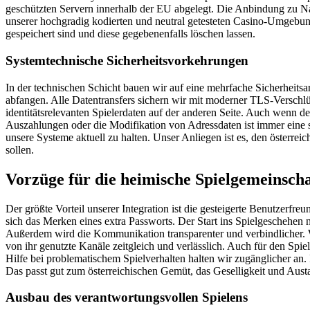
geschützten Servern innerhalb der EU abgelegt. Die Anbindung zu N
unserer hochgradig kodierten und neutral getesteten Casino-Umgebung
gespeichert sind und diese gegebenenfalls löschen lassen.
Systemtechnische Sicherheitsvorkehrungen
In der technischen Schicht bauen wir auf eine mehrfache Sicherheitsar
abfangen. Alle Datentransfers sichern wir mit moderner TLS-Verschlüs
identitätsrelevanten Spielerdaten auf der anderen Seite. Auch wenn d
Auszahlungen oder die Modifikation von Adressdaten ist immer eine s
unsere Systeme aktuell zu halten. Unser Anliegen ist es, den österre
sollen.
Vorzüge für die heimische Spielgemeinscha
Der größte Vorteil unserer Integration ist die gesteigerte Benutzerfre
sich das Merken eines extra Passworts. Der Start ins Spielgeschehen 
Außerdem wird die Kommunikation transparenter und verbindlicher.
von ihr genutzte Kanäle zeitgleich und verlässlich. Auch für den Spi
Hilfe bei problematischem Spielverhalten halten wir zugänglicher an.
Das passt gut zum österreichischen Gemüt, das Geselligkeit und Aus
Ausbau des verantwortungsvollen Spielens