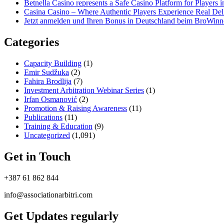
Betnella Casino represents a Safe Casino Platform for Player
Casina Casino – Where Authentic Players Experience Real Deli
Jetzt anmelden und Ihren Bonus in Deutschland beim BroWinne
Categories
Capacity Building
(1)
Emir Sudžuka​
(2)
Fahira Brodlija
(7)
Investment Arbitration Webinar Series
(1)
Irfan Osmanović​
(2)
Promotion & Raising Awareness
(11)
Publications
(11)
Training & Education
(9)
Uncategorized
(1,091)
Get in Touch
+387 61 862 844
info@associationarbitri.com
Get Updates regularly