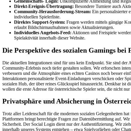
Gemeinschafts- Login:
Unkomplizierte Anmeldung und Registr
Direkt-Ereignis-Übertragung:
Besondere Turniere auch Aktion
Community-Herausforderung-Stream:
Ein personalisierter 
individuellen Spielerliste.
Direktes Support-System:
Fragen werden mittels gängige Kom
erlaubt Bildschirmaufnahmen sowie Aktualisierungen.
Individuelles Angebots-Feed:
Aktionen und Freispiele werden 
Spielaktivität innerhalb dieser Website.
Die Perspektive des sozialen Gamings bei
Die aktuellen Integrationen sind für uns kein Endpunkt. Sie sind der
Community-Erlebnis noch tiefer gestalten sollen. Wir erforschen int
verbessern und die Atmosphäre eines echten Casinos noch besser einfa
Interaktionen personalisierte Event-Einladungen verschicken oder Spi
sozialen Hub, der über reines Glücksspiel hinausreicht. Denkbar ist d
wollen die erste Adresse für österreichische Spieler sein, die nicht n
Privatsphäre und Absicherung in Österrei
Trotz aller Leidenschaft für die modernen sozialen Gelegenheiten hat
Plattformen bringt berechtigte Fragen zur Datenübermittlung auf. Wir
Sicherheit. Der Social Login dient nur der Authentifizierung. Wir zie
innerhalb unseres Systems entstehen – etwa Spielvorlieben oder Cha