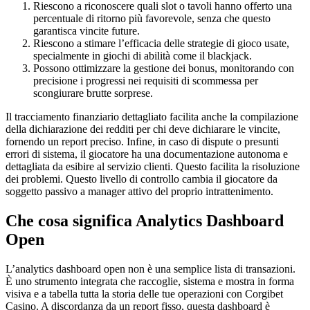
Riescono a riconoscere quali slot o tavoli hanno offerto una
percentuale di ritorno più favorevole, senza che questo
garantisca vincite future.
Riescono a stimare l’efficacia delle strategie di gioco usate,
specialmente in giochi di abilità come il blackjack.
Possono ottimizzare la gestione dei bonus, monitorando con
precisione i progressi nei requisiti di scommessa per
scongiurare brutte sorprese.
Il tracciamento finanziario dettagliato facilita anche la compilazione
della dichiarazione dei redditi per chi deve dichiarare le vincite,
fornendo un report preciso. Infine, in caso di dispute o presunti
errori di sistema, il giocatore ha una documentazione autonoma e
dettagliata da esibire al servizio clienti. Questo facilita la risoluzione
dei problemi. Questo livello di controllo cambia il giocatore da
soggetto passivo a manager attivo del proprio intrattenimento.
Che cosa significa Analytics Dashboard
Open
L’analytics dashboard open non è una semplice lista di transazioni.
È uno strumento integrata che raccoglie, sistema e mostra in forma
visiva e a tabella tutta la storia delle tue operazioni con Corgibet
Casino. A discordanza da un report fisso, questa dashboard è