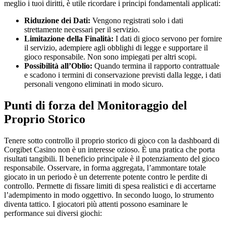
meglio i tuoi diritti, è utile ricordare i principi fondamentali applicati:
Riduzione dei Dati:
Vengono registrati solo i dati
strettamente necessari per il servizio.
Limitazione della Finalità:
I dati di gioco servono per fornire
il servizio, adempiere agli obblighi di legge e supportare il
gioco responsabile. Non sono impiegati per altri scopi.
Possibilità all’Oblio:
Quando termina il rapporto contrattuale
e scadono i termini di conservazione previsti dalla legge, i dati
personali vengono eliminati in modo sicuro.
Punti di forza del Monitoraggio del
Proprio Storico
Tenere sotto controllo il proprio storico di gioco con la dashboard di
Corgibet Casino non è un interesse ozioso. È una pratica che porta
risultati tangibili. Il beneficio principale è il potenziamento del gioco
responsabile. Osservare, in forma aggregata, l’ammontare totale
giocato in un periodo è un deterrente potente contro le perdite di
controllo. Permette di fissare limiti di spesa realistici e di accertarne
l’adempimento in modo oggettivo. In secondo luogo, lo strumento
diventa tattico. I giocatori più attenti possono esaminare le
performance sui diversi giochi: