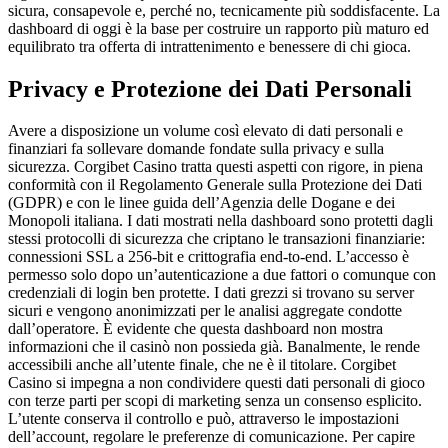
sicura, consapevole e, perché no, tecnicamente più soddisfacente. La
dashboard di oggi è la base per costruire un rapporto più maturo ed
equilibrato tra offerta di intrattenimento e benessere di chi gioca.
Privacy e Protezione dei Dati Personali
Avere a disposizione un volume così elevato di dati personali e
finanziari fa sollevare domande fondate sulla privacy e sulla
sicurezza. Corgibet Casino tratta questi aspetti con rigore, in piena
conformità con il Regolamento Generale sulla Protezione dei Dati
(GDPR) e con le linee guida dell’Agenzia delle Dogane e dei
Monopoli italiana. I dati mostrati nella dashboard sono protetti dagli
stessi protocolli di sicurezza che criptano le transazioni finanziarie:
connessioni SSL a 256-bit e crittografia end-to-end. L’accesso è
permesso solo dopo un’autenticazione a due fattori o comunque con
credenziali di login ben protette. I dati grezzi si trovano su server
sicuri e vengono anonimizzati per le analisi aggregate condotte
dall’operatore. È evidente che questa dashboard non mostra
informazioni che il casinò non possieda già. Banalmente, le rende
accessibili anche all’utente finale, che ne è il titolare. Corgibet
Casino si impegna a non condividere questi dati personali di gioco
con terze parti per scopi di marketing senza un consenso esplicito.
L’utente conserva il controllo e può, attraverso le impostazioni
dell’account, regolare le preferenze di comunicazione. Per capire