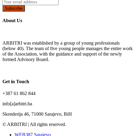
Subscribe
About Us
ARBITRI was established by a group of young professionals
(below 40). The team of five young people manages the entire work
of the Association, with the guidance and support of the newly
formed Advisory Board.
Get in Touch
+387 61 862 844
info[a]arbitri.ba
Skenderija 46, 71000 Sarajevo, BiH
© ARBITRI | All rights reserved.
WEB387 Sarajevo