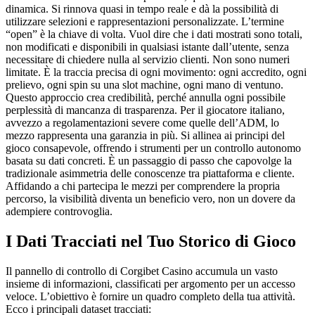
dinamica. Si rinnova quasi in tempo reale e dà la possibilità di
utilizzare selezioni e rappresentazioni personalizzate. L’termine
“open” è la chiave di volta. Vuol dire che i dati mostrati sono totali,
non modificati e disponibili in qualsiasi istante dall’utente, senza
necessitare di chiedere nulla al servizio clienti. Non sono numeri
limitate. È la traccia precisa di ogni movimento: ogni accredito, ogni
prelievo, ogni spin su una slot machine, ogni mano di ventuno.
Questo approccio crea credibilità, perché annulla ogni possibile
perplessità di mancanza di trasparenza. Per il giocatore italiano,
avvezzo a regolamentazioni severe come quelle dell’ADM, lo
mezzo rappresenta una garanzia in più. Si allinea ai principi del
gioco consapevole, offrendo i strumenti per un controllo autonomo
basata su dati concreti. È un passaggio di passo che capovolge la
tradizionale asimmetria delle conoscenze tra piattaforma e cliente.
Affidando a chi partecipa le mezzi per comprendere la propria
percorso, la visibilità diventa un beneficio vero, non un dovere da
adempiere controvoglia.
I Dati Tracciati nel Tuo Storico di Gioco
Il pannello di controllo di Corgibet Casino accumula un vasto
insieme di informazioni, classificati per argomento per un accesso
veloce. L’obiettivo è fornire un quadro completo della tua attività.
Ecco i principali dataset tracciati: