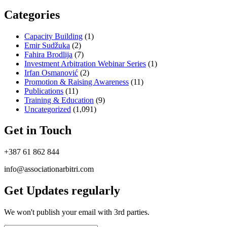
Categories
Capacity Building
(1)
Emir Sudžuka​
(2)
Fahira Brodlija
(7)
Investment Arbitration Webinar Series
(1)
Irfan Osmanović​
(2)
Promotion & Raising Awareness
(11)
Publications
(11)
Training & Education
(9)
Uncategorized
(1,091)
Get in Touch
+387 61 862 844
info@associationarbitri.com
Get Updates regularly
We won't publish your email with 3rd parties.