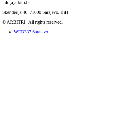
info[a]arbitri.ba
Skenderija 46, 71000 Sarajevo, BiH
© ARBITRI | All rights reserved.
WEB387 Sarajevo