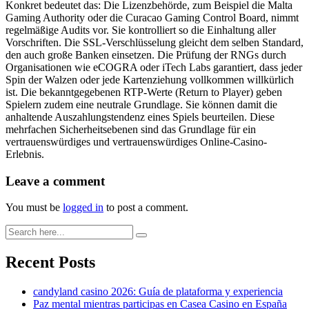
Konkret bedeutet das: Die Lizenzbehörde, zum Beispiel die Malta
Gaming Authority oder die Curacao Gaming Control Board, nimmt
regelmäßige Audits vor. Sie kontrolliert so die Einhaltung aller
Vorschriften. Die SSL-Verschlüsselung gleicht dem selben Standard,
den auch große Banken einsetzen. Die Prüfung der RNGs durch
Organisationen wie eCOGRA oder iTech Labs garantiert, dass jeder
Spin der Walzen oder jede Kartenziehung vollkommen willkürlich
ist. Die bekanntgegebenen RTP-Werte (Return to Player) geben
Spielern zudem eine neutrale Grundlage. Sie können damit die
anhaltende Auszahlungstendenz eines Spiels beurteilen. Diese
mehrfachen Sicherheitsebenen sind das Grundlage für ein
vertrauenswürdiges und vertrauenswürdiges Online-Casino-
Erlebnis.
Leave a comment
You must be
logged in
to post a comment.
Recent Posts
candyland casino 2026: Guía de plataforma y experiencia
Paz mental mientras participas en Casea Casino en España