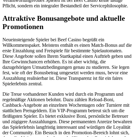
Verantwortungsvolles Spielen ist bei Beef Casino keine lästige
Pflicht, sondern ein integraler Bestandteil der Servicephilosophie.
Attraktive Bonusangebote und aktuelle
Promotionen
Neueinsteigende Spieler bei Beef Casino begrüßt ein
Willkommenspaket. Meistens enthält es einen Match-Bonus auf die
erste Einzahlung und Freispiele für bestimmte Spielautomaten.
Diese Angebote sollen Ihrem Startkapital einen Auftrieb geben und
Ihre Gewinnchancen erhöhen. Es ist aber wichtig, die
dazugehörigen Umsatzbedingungen genau zu studieren. Sie legen
fest, wie oft der Bonusbetrag umgesetzt werden muss, bevor eine
Auszahlung realisierbar ist. Diese Transparenz ist für ein faires
Spielerlebnis zentral.
Die Treue vorhandener Kunden wird durch ein Programm und
regelmäßige Aktionen belohnt. Dazu zählen Reload-Boni,
Cashback-Angebote an einzelnen Wochentagen oder Turniere mit
stattlichen Preisgeldern. Ein VIP-Programm betreut sich um die
fleißigsten Spieler. Es bietet exklusive Boni, persönliche Betreuer
und zügigere Auszahlungen. Diese permanenten Anreize bewahren
das Spielerlebnis langfristig interessant und würdigen die Loyalität
der Community. Ein Besuch in den Promotion-Bereich lohnt sich,