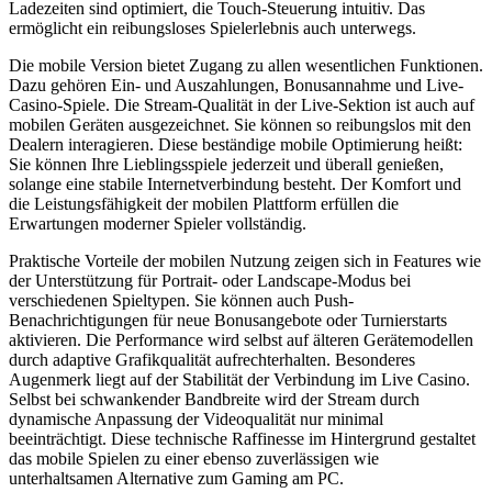
Ladezeiten sind optimiert, die Touch-Steuerung intuitiv. Das
ermöglicht ein reibungsloses Spielerlebnis auch unterwegs.
Die mobile Version bietet Zugang zu allen wesentlichen Funktionen.
Dazu gehören Ein- und Auszahlungen, Bonusannahme und Live-
Casino-Spiele. Die Stream-Qualität in der Live-Sektion ist auch auf
mobilen Geräten ausgezeichnet. Sie können so reibungslos mit den
Dealern interagieren. Diese beständige mobile Optimierung heißt:
Sie können Ihre Lieblingsspiele jederzeit und überall genießen,
solange eine stabile Internetverbindung besteht. Der Komfort und
die Leistungsfähigkeit der mobilen Plattform erfüllen die
Erwartungen moderner Spieler vollständig.
Praktische Vorteile der mobilen Nutzung zeigen sich in Features wie
der Unterstützung für Portrait- oder Landscape-Modus bei
verschiedenen Spieltypen. Sie können auch Push-
Benachrichtigungen für neue Bonusangebote oder Turnierstarts
aktivieren. Die Performance wird selbst auf älteren Gerätemodellen
durch adaptive Grafikqualität aufrechterhalten. Besonderes
Augenmerk liegt auf der Stabilität der Verbindung im Live Casino.
Selbst bei schwankender Bandbreite wird der Stream durch
dynamische Anpassung der Videoqualität nur minimal
beeinträchtigt. Diese technische Raffinesse im Hintergrund gestaltet
das mobile Spielen zu einer ebenso zuverlässigen wie
unterhaltsamen Alternative zum Gaming am PC.