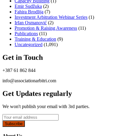
Capacity Building
(1)
Emir Sudžuka​
(2)
Fahira Brodlija
(7)
Investment Arbitration Webinar Series
(1)
Irfan Osmanović​
(2)
Promotion & Raising Awareness
(11)
Publications
(11)
Training & Education
(9)
Uncategorized
(1,091)
Get in Touch
+387 61 862 844
info@associationarbitri.com
Get Updates regularly
We won't publish your email with 3rd parties.
Subscribe
About Us