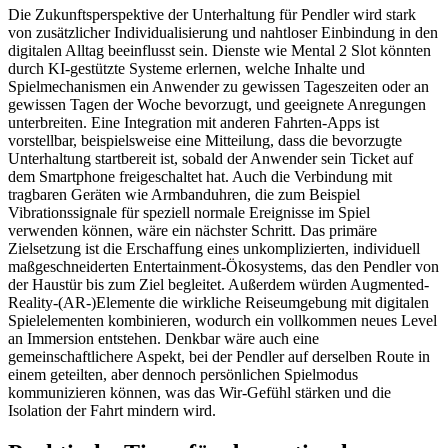
Die Zukunftsperspektive der Unterhaltung für Pendler wird stark
von zusätzlicher Individualisierung und nahtloser Einbindung in den
digitalen Alltag beeinflusst sein. Dienste wie Mental 2 Slot könnten
durch KI-gestützte Systeme erlernen, welche Inhalte und
Spielmechanismen ein Anwender zu gewissen Tageszeiten oder an
gewissen Tagen der Woche bevorzugt, und geeignete Anregungen
unterbreiten. Eine Integration mit anderen Fahrten-Apps ist
vorstellbar, beispielsweise eine Mitteilung, dass die bevorzugte
Unterhaltung startbereit ist, sobald der Anwender sein Ticket auf
dem Smartphone freigeschaltet hat. Auch die Verbindung mit
tragbaren Geräten wie Armbanduhren, die zum Beispiel
Vibrationssignale für speziell normale Ereignisse im Spiel
verwenden können, wäre ein nächster Schritt. Das primäre
Zielsetzung ist die Erschaffung eines unkomplizierten, individuell
maßgeschneiderten Entertainment-Ökosystems, das den Pendler von
der Haustür bis zum Ziel begleitet. Außerdem würden Augmented-
Reality-(AR-)Elemente die wirkliche Reiseumgebung mit digitalen
Spielelementen kombinieren, wodurch ein vollkommen neues Level
an Immersion entstehen. Denkbar wäre auch eine
gemeinschaftlichere Aspekt, bei der Pendler auf derselben Route in
einem geteilten, aber dennoch persönlichen Spielmodus
kommunizieren können, was das Wir-Gefühl stärken und die
Isolation der Fahrt mindern wird.