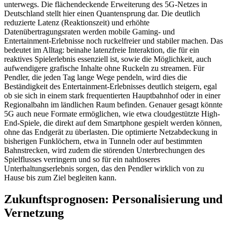
unterwegs. Die flächendeckende Erweiterung des 5G-Netzes in
Deutschland stellt hier einen Quantensprung dar. Die deutlich
reduzierte Latenz (Reaktionszeit) und erhöhte
Datenübertragungsraten werden mobile Gaming- und
Entertainment-Erlebnisse noch ruckelfreier und stabiler machen. Das
bedeutet im Alltag: beinahe latenzfreie Interaktion, die für ein
reaktives Spielerlebnis essenziell ist, sowie die Möglichkeit, auch
aufwendigere grafische Inhalte ohne Ruckeln zu streamen. Für
Pendler, die jeden Tag lange Wege pendeln, wird dies die
Beständigkeit des Entertainment-Erlebnisses deutlich steigern, egal
ob sie sich in einem stark frequentierten Hauptbahnhof oder in einer
Regionalbahn im ländlichen Raum befinden. Genauer gesagt könnte
5G auch neue Formate ermöglichen, wie etwa cloudgestützte High-
End-Spiele, die direkt auf dem Smartphone gespielt werden können,
ohne das Endgerät zu überlasten. Die optimierte Netzabdeckung in
bisherigen Funklöchern, etwa in Tunneln oder auf bestimmten
Bahnstrecken, wird zudem die störenden Unterbrechungen des
Spielflusses verringern und so für ein nahtloseres
Unterhaltungserlebnis sorgen, das den Pendler wirklich von zu
Hause bis zum Ziel begleiten kann.
Zukunftsprognosen: Personalisierung und
Vernetzung