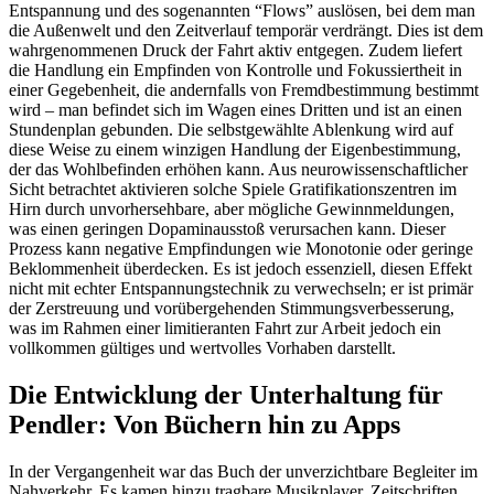
Entspannung und des sogenannten “Flows” auslösen, bei dem man
die Außenwelt und den Zeitverlauf temporär verdrängt. Dies ist dem
wahrgenommenen Druck der Fahrt aktiv entgegen. Zudem liefert
die Handlung ein Empfinden von Kontrolle und Fokussiertheit in
einer Gegebenheit, die andernfalls von Fremdbestimmung bestimmt
wird – man befindet sich im Wagen eines Dritten und ist an einen
Stundenplan gebunden. Die selbstgewählte Ablenkung wird auf
diese Weise zu einem winzigen Handlung der Eigenbestimmung,
der das Wohlbefinden erhöhen kann. Aus neurowissenschaftlicher
Sicht betrachtet aktivieren solche Spiele Gratifikationszentren im
Hirn durch unvorhersehbare, aber mögliche Gewinnmeldungen,
was einen geringen Dopaminausstoß verursachen kann. Dieser
Prozess kann negative Empfindungen wie Monotonie oder geringe
Beklommenheit überdecken. Es ist jedoch essenziell, diesen Effekt
nicht mit echter Entspannungstechnik zu verwechseln; er ist primär
der Zerstreuung und vorübergehenden Stimmungsverbesserung,
was im Rahmen einer limitieranten Fahrt zur Arbeit jedoch ein
vollkommen gültiges und wertvolles Vorhaben darstellt.
Die Entwicklung der Unterhaltung für
Pendler: Von Büchern hin zu Apps
In der Vergangenheit war das Buch der unverzichtbare Begleiter im
Nahverkehr. Es kamen hinzu tragbare Musikplayer, Zeitschriften