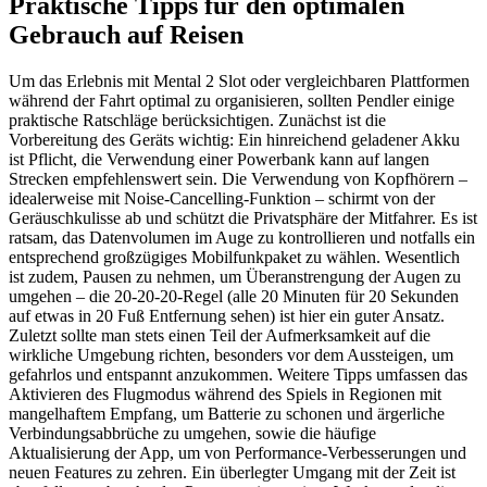
Praktische Tipps für den optimalen
Gebrauch auf Reisen
Um das Erlebnis mit Mental 2 Slot oder vergleichbaren Plattformen
während der Fahrt optimal zu organisieren, sollten Pendler einige
praktische Ratschläge berücksichtigen. Zunächst ist die
Vorbereitung des Geräts wichtig: Ein hinreichend geladener Akku
ist Pflicht, die Verwendung einer Powerbank kann auf langen
Strecken empfehlenswert sein. Die Verwendung von Kopfhörern –
idealerweise mit Noise-Cancelling-Funktion – schirmt von der
Geräuschkulisse ab und schützt die Privatsphäre der Mitfahrer. Es ist
ratsam, das Datenvolumen im Auge zu kontrollieren und notfalls ein
entsprechend großzügiges Mobilfunkpaket zu wählen. Wesentlich
ist zudem, Pausen zu nehmen, um Überanstrengung der Augen zu
umgehen – die 20-20-20-Regel (alle 20 Minuten für 20 Sekunden
auf etwas in 20 Fuß Entfernung sehen) ist hier ein guter Ansatz.
Zuletzt sollte man stets einen Teil der Aufmerksamkeit auf die
wirkliche Umgebung richten, besonders vor dem Aussteigen, um
gefahrlos und entspannt anzukommen. Weitere Tipps umfassen das
Aktivieren des Flugmodus während des Spiels in Regionen mit
mangelhaftem Empfang, um Batterie zu schonen und ärgerliche
Verbindungsabbrüche zu umgehen, sowie die häufige
Aktualisierung der App, um von Performance-Verbesserungen und
neuen Features zu zehren. Ein überlegter Umgang mit der Zeit ist