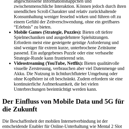
abgeschlossene Informationshäppchen und
zwischenmenschliche Interaktion. Können jedoch durch ihren
unendlichen Scroll-Charakter und relativ zurückhaltende
Konsumhaltung weniger fesselnd wirken und führen oft zu
einem Gefühl der Zeitverschwendung, ohne ein greifbares
“Erlebnis” zu bieten.
Mobile Games (Strategie, Puzzles):
Bieten oft tiefere
Spielmechaniken und ausgedehntere Spielsitzungen.
Erfordern meist eine gesteigerte geistige Anforderung und
sind weniger für extrem kurze, unterbrochene Zeiträume
passend. Ein aufgegebenes Puzzle oder eine verbaselte
Strategie-Runde kann frustrierend sein.
Videostreaming (YouTube, Netflix):
Bieten qualitätvolle
visuelle Zerstreuung, verbrauchen aber viel Datenmenge und
Akku. Die Nutzung in lichtdurchfluteter Umgebung oder
ohne Kopfhörer ist oft beschränkt. Zudem erfordern sie eine
kontinuierliche Aufmerksamkeit, die bei vielen
Unterbrechungen beeinträchtigt werden kann.
Der Einfluss von Mobile Data und 5G für
die Zukunft
Die Beschaffenheit der mobilen Internetverbindung ist der
entscheidende Enabler für Online-Unterhaltung wie Mental 2 Slot