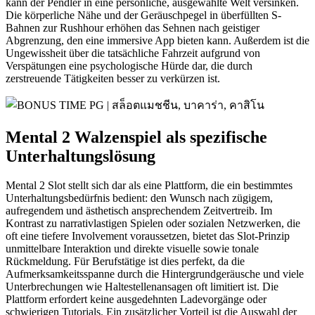
kann der Pendler in eine persönliche, ausgewählte Welt versinken.
Die körperliche Nähe und der Geräuschpegel in überfüllten S-
Bahnen zur Rushhour erhöhen das Sehnen nach geistiger
Abgrenzung, den eine immersive App bieten kann. Außerdem ist die
Ungewissheit über die tatsächliche Fahrzeit aufgrund von
Verspätungen eine psychologische Hürde dar, die durch
zerstreuende Tätigkeiten besser zu verkürzen ist.
Mental 2 Walzenspiel als spezifische
Unterhaltungslösung
Mental 2 Slot stellt sich dar als eine Plattform, die ein bestimmtes
Unterhaltungsbedürfnis bedient: den Wunsch nach zügigem,
aufregendem und ästhetisch ansprechendem Zeitvertreib. Im
Kontrast zu narrativlastigen Spielen oder sozialen Netzwerken, die
oft eine tiefere Involvement voraussetzen, bietet das Slot-Prinzip
unmittelbare Interaktion und direkte visuelle sowie tonale
Rückmeldung. Für Berufstätige ist dies perfekt, da die
Aufmerksamkeitsspanne durch die Hintergrundgeräusche und viele
Unterbrechungen wie Haltestellenansagen oft limitiert ist. Die
Plattform erfordert keine ausgedehnten Ladevorgänge oder
schwierigen Tutorials. Ein zusätzlicher Vorteil ist die Auswahl der