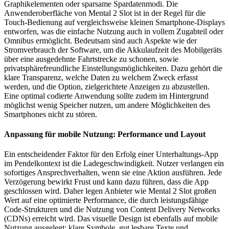
Graphikelementen oder sparsame Spardatenmodi. Die
Anwenderoberfläche von Mental 2 Slot ist in der Regel für die
Touch-Bedienung auf vergleichsweise kleinen Smartphone-Displays
entworfen, was die einfache Nutzung auch in vollem Zugabteil oder
Omnibus ermöglicht. Bedeutsam sind auch Aspekte wie der
Stromverbrauch der Software, um die Akkulaufzeit des Mobilgeräts
über eine ausgedehnte Fahrtstrecke zu schonen, sowie
privatsphärefreundliche Einstellungsmöglichkeiten. Dazu gehört die
klare Transparenz, welche Daten zu welchem Zweck erfasst
werden, und die Option, zielgerichtete Anzeigen zu abzustellen.
Eine optimal codierte Anwendung sollte zudem im Hintergrund
möglichst wenig Speicher nutzen, um andere Möglichkeiten des
Smartphones nicht zu stören.
Anpassung für mobile Nutzung: Performance und Layout
Ein entscheidender Faktor für den Erfolg einer Unterhaltungs-App
im Pendelkontext ist die Ladegeschwindigkeit. Nutzer verlangen ein
sofortiges Ansprechverhalten, wenn sie eine Aktion ausführen. Jede
Verzögerung bewirkt Frust und kann dazu führen, dass die App
geschlossen wird. Daher legen Anbieter wie Mental 2 Slot großen
Wert auf eine optimierte Performance, die durch leistungsfähige
Code-Strukturen und die Nutzung von Content Delivery Networks
(CDNs) erreicht wird. Das visuelle Design ist ebenfalls auf mobile
Nutzung ausgelegt: klare Symbole, gut lesbare Texte und