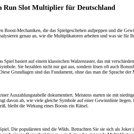
Run Slot Multiplier für Deutschland
rten Boost-Mechaniken, die das Spielgeschehen aufpeppen und die Gewi
analysieren genau an, wie die Multiplikatoren arbeiten und was sie für I
Das Spiel basiert auf einem klassischen Walzenraster, das mit verschied
Symbole. Sie bezahlen nicht nur gut aus, sondern lösen oft auch Bonus
iese Grundlagen sind das Fundament, ohne das man die Sprache der Mu
einer Auszahlungstabelle dokumentiert. Meistens starten sie mit niedri
t davon ab, wie viele gleiche Symbole auf einer Gewinnlinie liegen. D
ß, bleibt die Wirkung eines Boosts ein Rätsel.
iel. Die populärsten sind die Wilds. Betrachten Sie sie sich als Joker