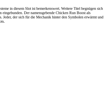
steme in diesem Slot ist bemerkenswert. Weitere Titel begnügen sich
unden eingebunden. Der namensgebende Chicken Run Boost als
is. Jeder, der sich für die Mechanik hinter den Symbolen erwärmt und
ots.