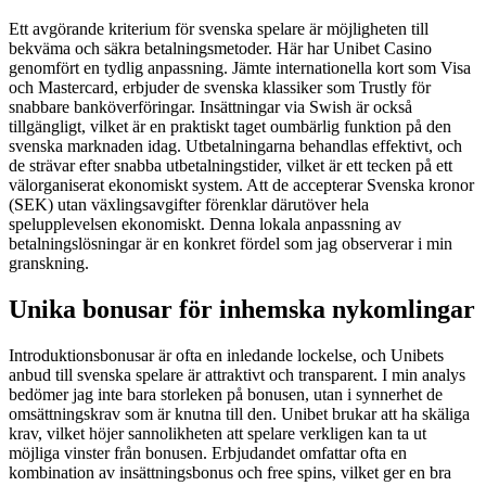
Ett avgörande kriterium för svenska spelare är möjligheten till
bekväma och säkra betalningsmetoder. Här har Unibet Casino
genomfört en tydlig anpassning. Jämte internationella kort som Visa
och Mastercard, erbjuder de svenska klassiker som Trustly för
snabbare banköverföringar. Insättningar via Swish är också
tillgängligt, vilket är en praktiskt taget oumbärlig funktion på den
svenska marknaden idag. Utbetalningarna behandlas effektivt, och
de strävar efter snabba utbetalningstider, vilket är ett tecken på ett
välorganiserat ekonomiskt system. Att de accepterar Svenska kronor
(SEK) utan växlingsavgifter förenklar därutöver hela
spelupplevelsen ekonomiskt. Denna lokala anpassning av
betalningslösningar är en konkret fördel som jag observerar i min
granskning.
Unika bonusar för inhemska nykomlingar
Introduktionsbonusar är ofta en inledande lockelse, och Unibets
anbud till svenska spelare är attraktivt och transparent. I min analys
bedömer jag inte bara storleken på bonusen, utan i synnerhet de
omsättningskrav som är knutna till den. Unibet brukar att ha skäliga
krav, vilket höjer sannolikheten att spelare verkligen kan ta ut
möjliga vinster från bonusen. Erbjudandet omfattar ofta en
kombination av insättningsbonus och free spins, vilket ger en bra