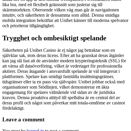
lika bra, med ett flexibelt gränssnitt som justerar sig till
skärmstorleken. Oberoende vilken väg man går är navigationen
intuitiv, och säkerheten är densamma som alltid. Denna smidiga
mobila integration bekräftar att Unibet känner till moderna spelvanor
och prioriterar tillgänglighet.
Trygghet och ombesiktigt spelande
Säkerheten på Unibet Casino är ej något jag betraktar som en
självklar sak, trots deras licens. Efter att ha granskat deras åtgärder
kan jag slå fast att de använder modern krypteringsteknik (SSL) för
att värna all dataöverföring, vilket är vedertaget för professionella
aktörer. Deras åtagande i ansvarsfullt spelande är väl integrerat i
plattformen. Spelare kan smidigt fastställa insättningsgränser,
tidsgränser eller ta en paus via självspärr. Unibet jobbar också med
organisationer som Stödlinjen, vilket demonstrerar ett äkta
engagemang för spelares välmående vid sidan av de juridiska
kraven. Denna proaktiva attityd till spelhälsa är en central del av
deras profil och något som påverkar mitt totala-omdöme av casinot
fördelaktigt.
Leave a comment
You must be
logged in
to post a comment.