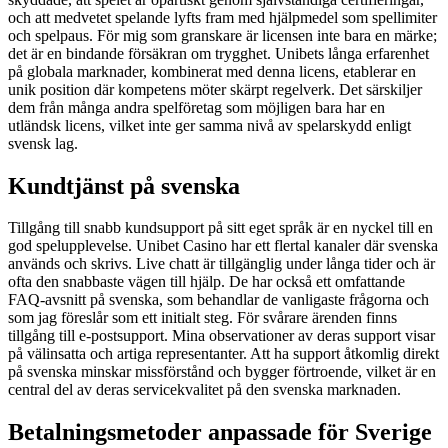
och att medvetet spelande lyfts fram med hjälpmedel som spellimiter
och spelpaus. För mig som granskare är licensen inte bara en märke;
det är en bindande försäkran om trygghet. Unibets långa erfarenhet
på globala marknader, kombinerat med denna licens, etablerar en
unik position där kompetens möter skärpt regelverk. Det särskiljer
dem från många andra spelföretag som möjligen bara har en
utländsk licens, vilket inte ger samma nivå av spelarskydd enligt
svensk lag.
Kundtjänst på svenska
Tillgång till snabb kundsupport på sitt eget språk är en nyckel till en
god spelupplevelse. Unibet Casino har ett flertal kanaler där svenska
används och skrivs. Live chatt är tillgänglig under långa tider och är
ofta den snabbaste vägen till hjälp. De har också ett omfattande
FAQ-avsnitt på svenska, som behandlar de vanligaste frågorna och
som jag föreslår som ett initialt steg. För svårare ärenden finns
tillgång till e-postsupport. Mina observationer av deras support visar
på välinsatta och artiga representanter. Att ha support åtkomlig direkt
på svenska minskar missförstånd och bygger förtroende, vilket är en
central del av deras servicekvalitet på den svenska marknaden.
Betalningsmetoder anpassade för Sverige