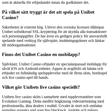
som är aktuella för erbjudandet innan du godkänner det.
På vilket sätt tryggt är det att spela på Unibet
Casino?
Säkerheten är extremt hög. Utöver den svenska licensen tillämpar
Unibet sofistikerad SSL-kryptering för att skydda alla transaktioner
och personuppgifter. De har även en gedigen policy för ansvarsfullt
spelande med verktyg för självspärr, insättningsgränser och länkar
till stödorganisationer.
Finns det Unibet Casino en mobilapp?
Självklart, Unibet Casino erbjuder en specialanpassad mobilapp för
såväl iOS och Android-enheter. Appen är avgiftsfri att hämta och
erbjuder en fullständig spelupplevelse med de flesta slots, bordsspel
och live casino-spel till hands.
Vilket gör Unibets live casino speciellt?
Unibets live casino sköts i samarbete med toppleverantörer som
Evolution Gaming. Detta medför högklassig videoströmning med
professionella, äkta dealers i realtid. Urvalet är stort och omfattar
populära svenska spel som live blackjack, roulette och många