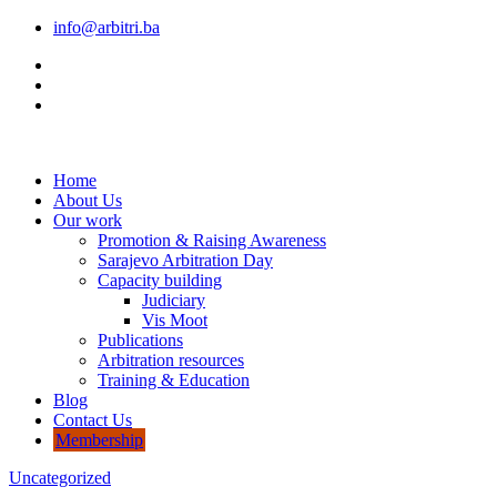
info@arbitri.ba
Home
About Us
Our work
Promotion & Raising Awareness
Sarajevo Arbitration Day
Capacity building
Judiciary
Vis Moot
Publications
Arbitration resources
Training & Education
Blog
Contact Us
Membership
Uncategorized