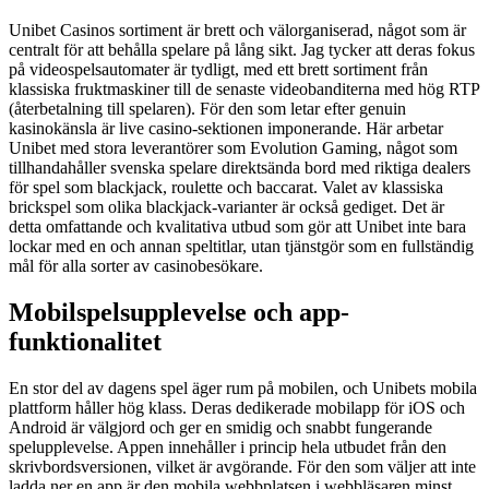
Unibet Casinos sortiment är brett och välorganiserad, något som är
centralt för att behålla spelare på lång sikt. Jag tycker att deras fokus
på videospelsautomater är tydligt, med ett brett sortiment från
klassiska fruktmaskiner till de senaste videobanditerna med hög RTP
(återbetalning till spelaren). För den som letar efter genuin
kasinokänsla är live casino-sektionen imponerande. Här arbetar
Unibet med stora leverantörer som Evolution Gaming, något som
tillhandahåller svenska spelare direktsända bord med riktiga dealers
för spel som blackjack, roulette och baccarat. Valet av klassiska
brickspel som olika blackjack-varianter är också gediget. Det är
detta omfattande och kvalitativa utbud som gör att Unibet inte bara
lockar med en och annan speltitlar, utan tjänstgör som en fullständig
mål för alla sorter av casinobesökare.
Mobilspelsupplevelse och app-
funktionalitet
En stor del av dagens spel äger rum på mobilen, och Unibets mobila
plattform håller hög klass. Deras dedikerade mobilapp för iOS och
Android är välgjord och ger en smidig och snabbt fungerande
spelupplevelse. Appen innehåller i princip hela utbudet från den
skrivbordsversionen, vilket är avgörande. För den som väljer att inte
ladda ner en app är den mobila webbplatsen i webbläsaren minst