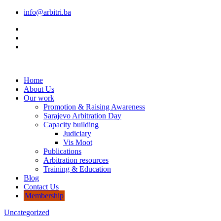
info@arbitri.ba
Home
About Us
Our work
Promotion & Raising Awareness
Sarajevo Arbitration Day
Capacity building
Judiciary
Vis Moot
Publications
Arbitration resources
Training & Education
Blog
Contact Us
Membership
Uncategorized