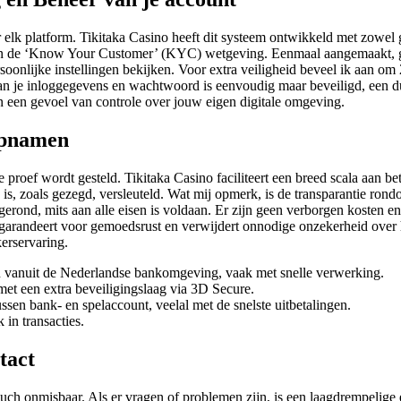
oor elk platform. Tikitaka Casino heeft dit systeem ontwikkeld met zowe
 aan de ‘Know Your Customer’ (KYC) wetgeving. Eenmaal aangemaakt, ge
soonlijke instellingen bekijken. Voor extra veiligheid beveel ik aan om 
n je inloggegevens en wachtwoord is eenvoudig maar beveiligd, een dui
 aan een gevoel van controle over jouw eigen digitale omgeving.
Opnamen
e proef wordt gesteld. Tikitaka Casino faciliteert een breed scala aan
ie is, zoals gezegd, versleuteld. Wat mij opmerk, is de transparantie r
rond, mits aan alle eisen is voldaan. Er zijn geen verborgen kosten en
randeert voor gemoedsrust en verwijdert onnodige onzekerheid over het
erservaring.
vanuit de Nederlandse bankomgeving, vaak met snelle verwerking.
met een extra beveiligingslaag via 3D Secure.
ssen bank- en spelaccount, veelal met de snelste uitbetalingen.
in transacties.
tact
ouch onmisbaar. Als er vragen of problemen zijn, is een laagdrempelige 