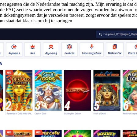
et agenten die de Nederlandse taal machtig zijn. Mijn ervaring is dat de
ebreide FAQ-sectie waarin veel voorkomende vragen worden beantwoord ov
n ticketingsysteem dat je verzoeken traceert, zorgt ervoor dat spelers 
m staat dat klaar is om bij te springen.