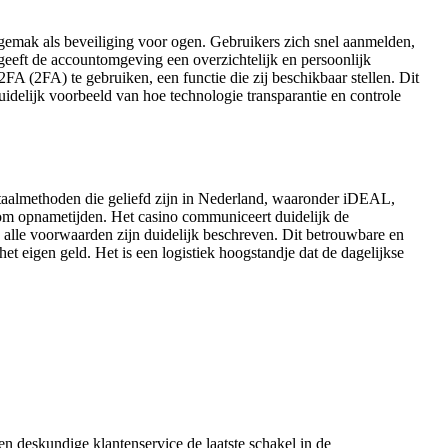
l gemak als beveiliging voor ogen. Gebruikers zich snel aanmelden,
eft de accountomgeving een overzichtelijk en persoonlijk
2FA (2FA) te gebruiken, een functie die zij beschikbaar stellen. Dit
delijk voorbeeld van hoe technologie transparantie en controle
 betaalmethoden die geliefd zijn in Nederland, waaronder iDEAL,
ondom opnametijden. Het casino communiceert duidelijk de
 alle voorwaarden zijn duidelijk beschreven. Dit betrouwbare en
 eigen geld. Het is een logistiek hoogstandje dat de dagelijkse
en deskundige klantenservice de laatste schakel in de