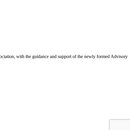
ciation, with the guidance and support of the newly formed Advisory