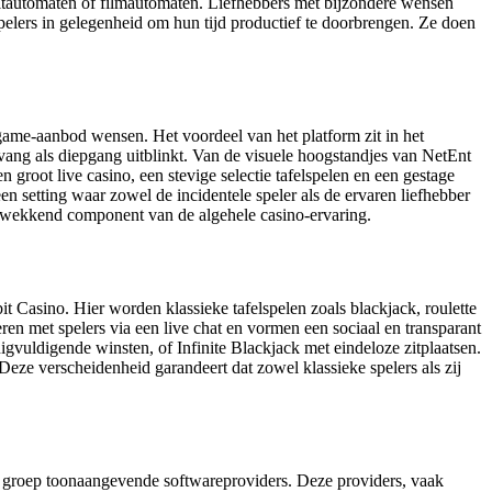
fruitautomaten of filmautomaten. Liefhebbers met bijzondere wensen
elers in gelegenheid om hun tijd productief te doorbrengen. Ze doen
 game-aanbod wensen. Het voordeel van het platform zit in het
omvang als diepgang uitblinkt. Van de visuele hoogstandjes van NetEnt
root live casino, een stevige selectie tafelspelen en een gestage
n setting waar zowel de incidentele speler als de ervaren liefhebber
rukwekkend component van de algehele casino-ervaring.
t Casino. Hier worden klassieke tafelspelen zoals blackjack, roulette
eren met spelers via een live chat en vormen een sociaal en transparant
igvuldigende winsten, of Infinite Blackjack met eindeloze zitplaatsen.
 verscheidenheid garandeert dat zowel klassieke spelers als zij
te groep toonaangevende softwareproviders. Deze providers, vaak