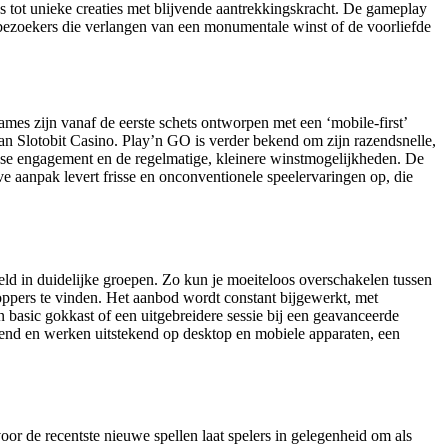
s tot unieke creaties met blijvende aantrekkingskracht. De gameplay
bezoekers die verlangen van een monumentale winst of de voorliefde
ames zijn vanaf de eerste schets ontworpen met een ‘mobile-first’
 van Slotobit Casino. Play’n GO is verder bekend om zijn razendsnelle,
se engagement en de regelmatige, kleinere winstmogelijkheden. De
e aanpak levert frisse en onconventionele speelervaringen op, die
eld in duidelijke groepen. Zo kun je moeiteloos overschakelen tussen
toppers te vinden. Het aanbod wordt constant bijgewerkt, met
 basic gokkast of een uitgebreidere sessie bij een geavanceerde
eiend en werken uitstekend op desktop en mobiele apparaten, een
or de recentste nieuwe spellen laat spelers in gelegenheid om als