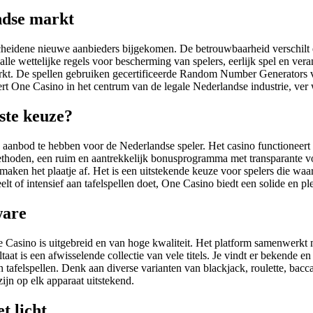
ndse markt
scheidene nieuwe aanbieders bijgekomen. De betrouwbaarheid verschilt 
alle wettelijke regels voor bescherming van spelers, eerlijk spel en ver
rkt. De spellen gebruiken gecertificeerde Random Number Generators vo
eert One Casino in het centrum van de legale Nederlandse industrie, ver 
ste keuze?
g aanbod te hebben voor de Nederlandse speler. Het casino functioneert
 methoden, een ruim en aantrekkelijk bonusprogramma met transparante 
maken het plaatje af. Het is een uitstekende keuze voor spelers die wa
t of intensief aan tafelspellen doet, One Casino biedt een solide en ple
ware
ne Casino is uitgebreid en van hoge kwaliteit. Het platform samenwerk
t is een afwisselende collectie van vele titels. Je vindt er bekende en 
an tafelspellen. Denk aan diverse varianten van blackjack, roulette, bacc
ijn op elk apparaat uitstekend.
t licht