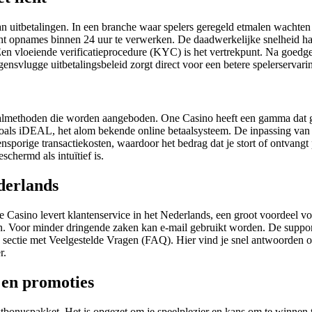
uitbetalingen. In een branche waar spelers geregeld etmalen wachten op 
 tracht opnames binnen 24 uur te verwerken. De daadwerkelijke snelheid 
Een vloeiende verificatieprocedure (KYC) is het vertrekpunt. Na goedg
ensvlugge uitbetalingsbeleid zorgt direct voor een betere spelerservaring
almethoden die worden aangeboden. One Casino heeft een gamma dat go
 zoals iDEAL, het alom bekende online betaalsysteem. De inpassing va
nsporige transactiekosten, waardoor het bedrag dat je stort of ontvan
schermd als intuïtief is.
derlands
 Casino levert klantenservice in het Nederlands, een groot voordeel voor
en. Voor minder dringende zaken kan e-mail gebruikt worden. De suppor
 sectie met Veelgestelde Vragen (FAQ). Hier vind je snel antwoorden o
r.
 en promoties
onuspakket. Het is opgezet om je speelplezier en kans om te winnen t