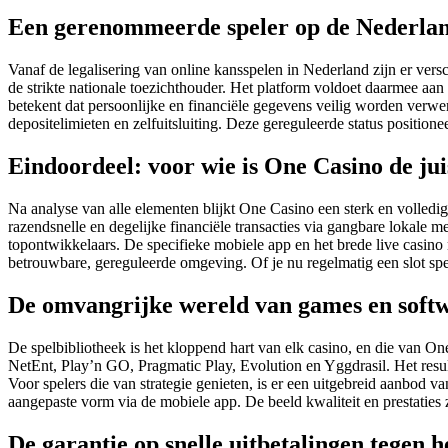
Een gerenommeerde speler op de Nederla
Vanaf de legalisering van online kansspelen in Nederland zijn er ver
de strikte nationale toezichthouder. Het platform voldoet daarmee aan 
betekent dat persoonlijke en financiële gegevens veilig worden verwe
depositelimieten en zelfuitsluiting. Deze gereguleerde status position
Eindoordeel: voor wie is One Casino de jui
Na analyse van alle elementen blijkt One Casino een sterk en volledi
razendsnelle en degelijke financiële transacties via gangbare lokale
topontwikkelaars. De specifieke mobiele app en het brede live casino 
betrouwbare, gereguleerde omgeving. Of je nu regelmatig een slot speel
De omvangrijke wereld van games en soft
De spelbibliotheek is het kloppend hart van elk casino, en die van O
NetEnt, Play’n GO, Pragmatic Play, Evolution en Yggdrasil. Het resultaa
Voor spelers die van strategie genieten, is er een uitgebreid aanbod v
aangepaste vorm via de mobiele app. De beeld kwaliteit en prestaties z
De garantie op snelle uitbetalingen tegen he