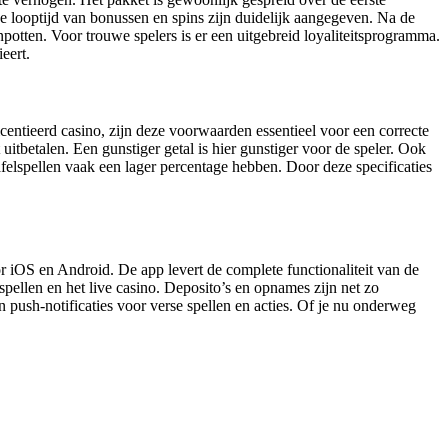
e looptijd van bonussen en spins zijn duidelijk aangegeven. Na de
otten. Voor trouwe spelers is er een uitgebreid loyaliteitsprogramma.
eert.
licentieerd casino, zijn deze voorwaarden essentieel voor een correcte
itbetalen. Een gunstiger getal is hier gunstiger voor de speler. Ook
afelspellen vaak een lager percentage hebben. Door deze specificaties
 iOS en Android. De app levert de complete functionaliteit van de
lspellen en het live casino. Deposito’s en opnames zijn net zo
 push-notificaties voor verse spellen en acties. Of je nu onderweg