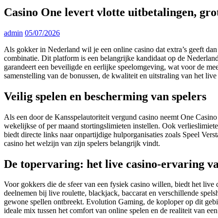
Casino One levert vlotte uitbetalingen, gr
admin
05/07/2026
Als gokker in Nederland wil je een online casino dat extra’s geeft dan
combinatie. Dit platform is een belangrijke kandidaat op de Nederland
garandeert een beveiligde en eerlijke speelomgeving, wat voor de mee
samenstelling van de bonussen, de kwaliteit en uitstraling van het liv
Veilig spelen en bescherming van spelers
Als een door de Kansspelautoriteit vergund casino neemt One Casino v
wekelijkse of per maand stortingslimieten instellen. Ook verlieslimiet
biedt directe links naar onpartijdige hulporganisaties zoals Speel Ver
casino het welzijn van zijn spelers belangrijk vindt.
De topervaring: het live casino-ervaring 
Voor gokkers die de sfeer van een fysiek casino willen, biedt het live
deelnemen bij live roulette, blackjack, baccarat en verschillende spe
gewone spellen ontbreekt. Evolution Gaming, de koploper op dit gebied
ideale mix tussen het comfort van online spelen en de realiteit van een