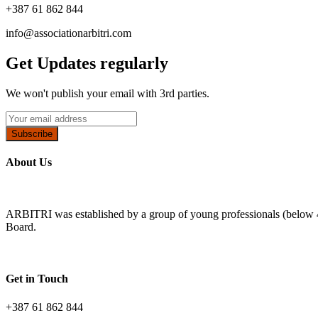
+387 61 862 844
info@associationarbitri.com
Get Updates regularly
We won't publish your email with 3rd parties.
Subscribe
About Us
ARBITRI was established by a group of young professionals (below 4
Board.
Get in Touch
+387 61 862 844