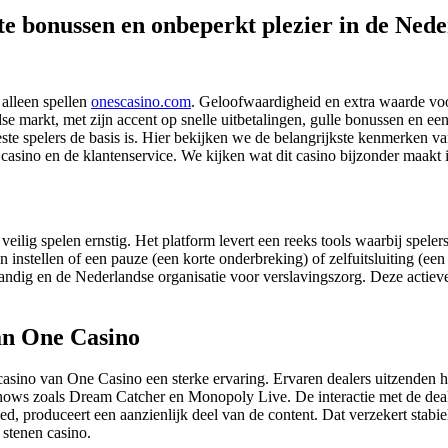
ote bonussen en onbeperkt plezier in de Ned
 alleen spellen
onescasino.com
. Geloofwaardigheid en extra waarde voor
se markt, met zijn accent op snelle uitbetalingen, gulle bonussen en ee
ste spelers de basis is. Hier bekijken we de belangrijkste kenmerken v
e casino en de klantenservice. We kijken wat dit casino bijzonder maakt
eilig spelen ernstig. Het platform levert een reeks tools waarbij spel
en instellen of een pauze (een korte onderbreking) of zelfuitsluiting (ee
standig en de Nederlandse organisatie voor verslavingszorg. Deze actieve
van One Casino
 casino van One Casino een sterke ervaring. Ervaren dealers uitzenden hi
lshows zoals Dream Catcher en Monopoly Live. De interactie met de deal
, produceert een aanzienlijk deel van de content. Dat verzekert stabie
 stenen casino.