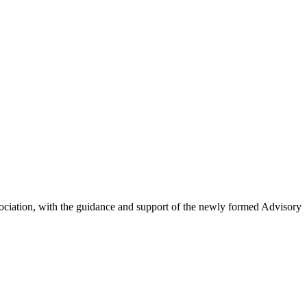
ciation, with the guidance and support of the newly formed Advisory