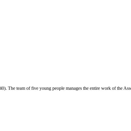
0). The team of five young people manages the entire work of the Asso