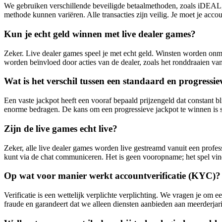
We gebruiken verschillende beveiligde betaalmethoden, zoals iDEAL, c
methode kunnen variëren. Alle transacties zijn veilig. Je moet je acco
Kun je echt geld winnen met live dealer games?
Zeker. Live dealer games speel je met echt geld. Winsten worden onmid
worden beïnvloed door acties van de dealer, zoals het ronddraaien van
Wat is het verschil tussen een standaard en progressi
Een vaste jackpot heeft een vooraf bepaald prijzengeld dat constant bl
enorme bedragen. De kans om een progressieve jackpot te winnen is st
Zijn de live games echt live?
Zeker, alle live dealer games worden live gestreamd vanuit een professio
kunt via de chat communiceren. Het is geen vooropname; het spel vin
Op wat voor manier werkt accountverificatie (KYC)?
Verificatie is een wettelijk verplichte verplichting. We vragen je om
fraude en garandeert dat we alleen diensten aanbieden aan meerderjar