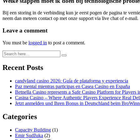
Welke stappen moet ik doen bij technologische problem
Bij een storing in de verbinding kun je eerst pogen de pagina te vern
neem dan meteen contact op met onze support via live chat of e-mail. 
Leave a comment
You must be
logged in
to post a comment.
Recent Posts
candyland casino 2026: Guía de plataforma y experiencia
Paz mental mientras participas en Casea Casino en España
Betnella Casino represents a Safe Casino Platform for Player
Casina Casino – Where Authentic Players Experience Real Deli
Jetzt anmelden und Ihren Bonus in Deutschland beim BroWinne
Categories
Capacity Building
(1)
Emir Sudžuka​
(2)