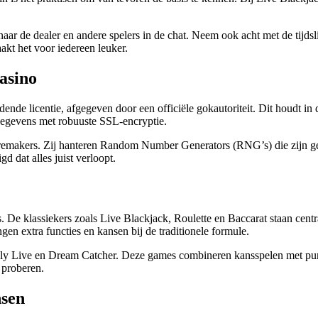
aar de dealer en andere spelers in de chat. Neem ook acht met de tijdsli
akt het voor iedereen leuker.
asino
ende licentie, afgegeven door een officiële gokautoriteit. Dit houdt in
e gegevens met robuuste SSL-encryptie.
makers. Zij hanteren Random Number Generators (RNG’s) die zijn geva
d dat alles juist verloopt.
. De klassiekers zoals Live Blackjack, Roulette en Baccarat staan cent
gen extra functies en kansen bij de traditionele formule.
y Live en Dream Catcher. Deze games combineren kansspelen met pure e
e proberen.
nsen