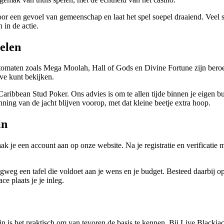
oor een gevoel van gemeenschap en laat het spel soepel draaiend. Veel spe
 in de actie.
elen
automaten zoals Mega Moolah, Hall of Gods en Divine Fortune zijn bero
ive kunt bekijken.
ls Caribbean Stud Poker. Ons advies is om te allen tijde binnen je eigen
nning van de jacht blijven voorop, met dat kleine beetje extra hoop.
in
ak je een account aan op onze website. Na je registratie en verificatie
gweg een tafel die voldoet aan je wens en je budget. Besteed daarbij op 
ce plaats je je inleg.
temin is het praktisch om van tevoren de basis te kennen. Bij Live Blackj