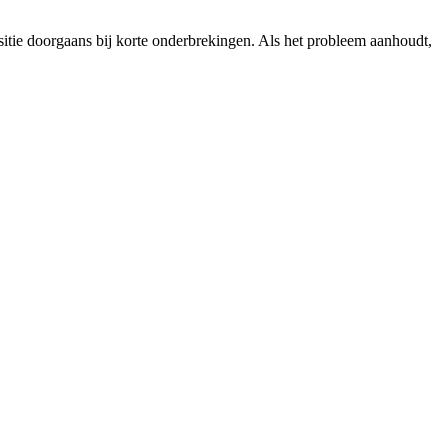
sitie doorgaans bij korte onderbrekingen. Als het probleem aanhoudt,