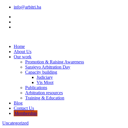
info@arbitri.ba
Home
About Us
Our work
Promotion & Raising Awareness
Sarajevo Arbitration Day
Capacity building
Judiciary
Vis Moot
Publications
Arbitration resources
Training & Education
Blog
Contact Us
Membership
Uncategorized