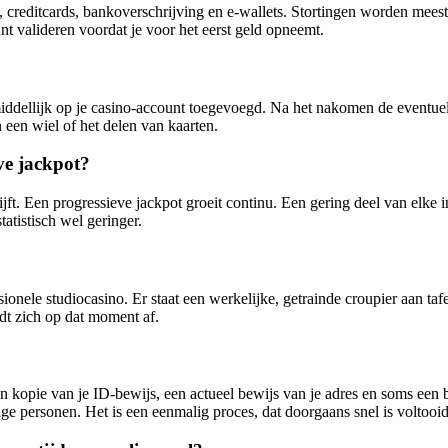
reditcards, bankoverschrijving en e-wallets. Stortingen worden meesta
unt valideren voordat je voor het eerst geld opneemt.
dellijk op je casino-account toegevoegd. Na het nakomen de eventuele v
 een wiel of het delen van kaarten.
eve jackpot?
ijft. Een progressieve jackpot groeit continu. Een gering deel van elke
atistisch wel geringer.
nele studiocasino. Er staat een werkelijke, getrainde croupier aan tafel 
dt zich op dat moment af.
 een kopie van je ID-bewijs, een actueel bewijs van je adres en soms een
ige personen. Het is een eenmalig proces, dat doorgaans snel is voltoo