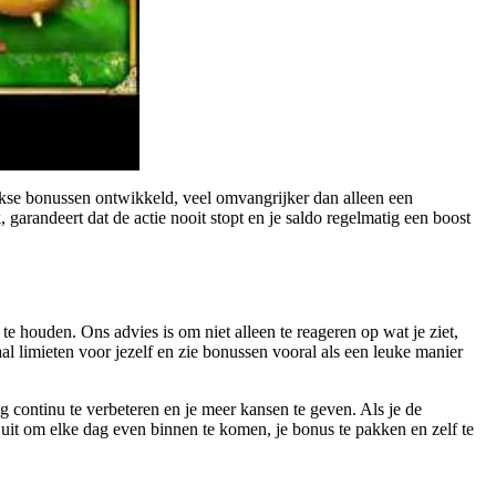
kse bonussen ontwikkeld, veel omvangrijker dan alleen een
 garandeert dat de actie nooit stopt en je saldo regelmatig een boost
 houden. Ons advies is om niet alleen te reageren op wat je ziet,
l limieten voor jezelf en zie bonussen vooral als een leuke manier
continu te verbeteren en je meer kansen te geven. Als je de
 uit om elke dag even binnen te komen, je bonus te pakken en zelf te