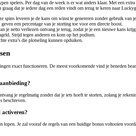
ypen spelers. Per dag van de week is er wat anders klaar. Met een extra
n graag dat je iedere dag een reden vindt om terug te keren naar Luck
ze spins leveren je de kans om winst te genereren zonder gebruik van je
 geven een percentage van je storting toe voor een directe boost.
n je netto verliezen ontvang je terug, zodat je je een nieuwe kans krijg
ngeld. Strijd tegen anderen en kom op het podium.
e extra’s die plotseling kunnen opduiken.
ssen
ingen exact functioneren. De meest voorkomende vind je beneden beantw
e aanbieding?
ntvang je regelmatig zonder dat je iets hoeft te storten, zolang je rekeni
us beschreven.
d activeren?
lopen. Je zal vooraf de regels van een huidige bonus voltooien voordat 