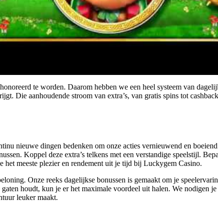
ehonoreerd te worden. Daarom hebben we een heel systeem van dagelij
ijgt. Die aanhoudende stroom van extra’s, van gratis spins tot cashback,
continu nieuwe dingen bedenken om onze acties vernieuwend en boeiend te
sen. Koppel deze extra’s telkens met een verstandige speelstijl. Bepaa
je het meeste plezier en rendement uit je tijd bij Luckygem Casino.
oning. Onze reeks dagelijkse bonussen is gemaakt om je speelervaring 
de gaten houdt, kun je er het maximale voordeel uit halen. We nodigen je
ntuur leuker maakt.