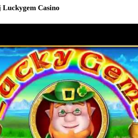
ij Luckygem Casino