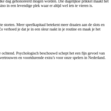
 elke dag gehonoreerd mogen worden. Die dagelijkse prikkel maakt het
o in een levendige plek waar er altijd wel iets te vieren is.
te storten. Meer speelkapitaal betekent meer draaien aan de slots en
 verhoed je dat je in een sleur raakt in je routine en maak je het
e ochtend. Psychologisch beschouwd schept het een fijn gevoel van
vertrouwen en voortdurende extra’s voor onze spelers in Nederland.