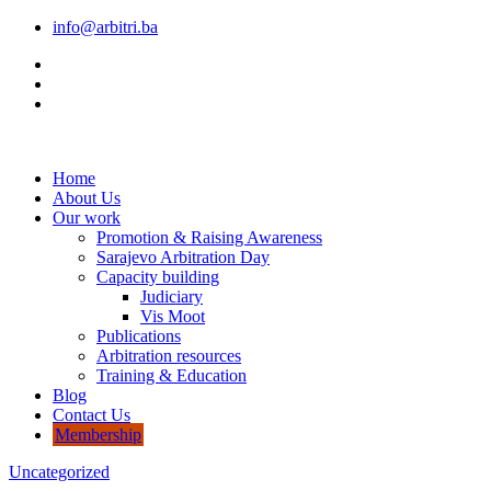
info@arbitri.ba
Home
About Us
Our work
Promotion & Raising Awareness
Sarajevo Arbitration Day
Capacity building
Judiciary
Vis Moot
Publications
Arbitration resources
Training & Education
Blog
Contact Us
Membership
Uncategorized