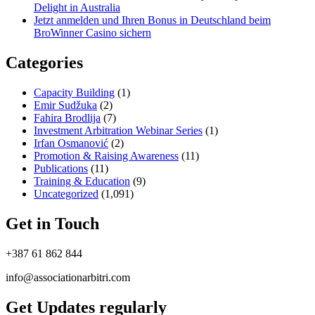
Delight in Australia
Jetzt anmelden und Ihren Bonus in Deutschland beim
BroWinner Casino sichern
Categories
Capacity Building
(1)
Emir Sudžuka​
(2)
Fahira Brodlija
(7)
Investment Arbitration Webinar Series
(1)
Irfan Osmanović​
(2)
Promotion & Raising Awareness
(11)
Publications
(11)
Training & Education
(9)
Uncategorized
(1,091)
Get in Touch
+387 61 862 844
info@associationarbitri.com
Get Updates regularly