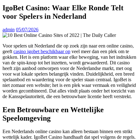
IgoBet Casino: Waar Elke Ronde Telt
voor Spelers in Nederland
admin
05/07/2026
Voor spelers uit Nederland die op zoek zijn naar een online casino,
geeft
casino igobet beschikbaar op
veel meer dan een plek om te
gokken. Het is een platform waar elke beweging, van het indrukken
van de spin-knop tot het inzetten, wordt gewaardeerd. Dit casino
heeft zijn aanbod ontworpen voor de Nederlandse markt, met oog
voor wat lokale spelers belangrijk vinden. Duidelijkheid, een breed
spelaanbod en waardering voor de speler staan centraal. IgoBet is
niet zomaar een website; het is een plek waar vermaak en veiligheid
worden gecombineerd. Dat alles vindt plaats onder het toezicht van
de Kansspelautoriteit, die een betrouwbare licentie heeft verstrekt.
Een Betrouwbare en Wettelijke
Speelomgeving
Een Nederlands online casino kan alleen bestaan binnen een strikt
wettelijk kader. IgoBet Casino handhaaft dat spel volgens de regels.