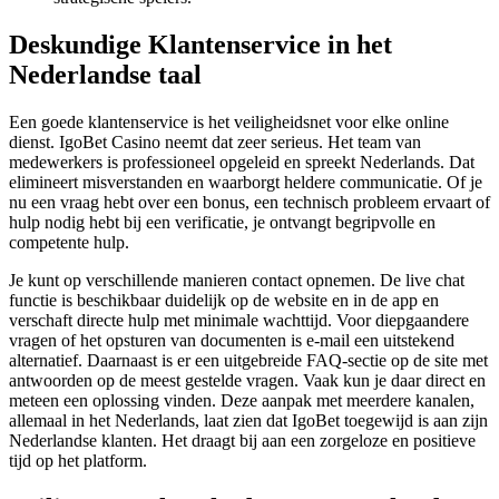
Deskundige Klantenservice in het
Nederlandse taal
Een goede klantenservice is het veiligheidsnet voor elke online
dienst. IgoBet Casino neemt dat zeer serieus. Het team van
medewerkers is professioneel opgeleid en spreekt Nederlands. Dat
elimineert misverstanden en waarborgt heldere communicatie. Of je
nu een vraag hebt over een bonus, een technisch probleem ervaart of
hulp nodig hebt bij een verificatie, je ontvangt begripvolle en
competente hulp.
Je kunt op verschillende manieren contact opnemen. De live chat
functie is beschikbaar duidelijk op de website en in de app en
verschaft directe hulp met minimale wachttijd. Voor diepgaandere
vragen of het opsturen van documenten is e-mail een uitstekend
alternatief. Daarnaast is er een uitgebreide FAQ-sectie op de site met
antwoorden op de meest gestelde vragen. Vaak kun je daar direct en
meteen een oplossing vinden. Deze aanpak met meerdere kanalen,
allemaal in het Nederlands, laat zien dat IgoBet toegewijd is aan zijn
Nederlandse klanten. Het draagt bij aan een zorgeloze en positieve
tijd op het platform.