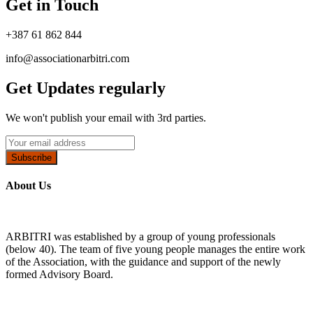
Get in Touch
+387 61 862 844
info@associationarbitri.com
Get Updates regularly
We won't publish your email with 3rd parties.
Subscribe
About Us
ARBITRI was established by a group of young professionals
(below 40). The team of five young people manages the entire work
of the Association, with the guidance and support of the newly
formed Advisory Board.