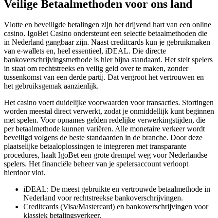
Veilige Betaalmethoden voor ons land
Vlotte en beveiligde betalingen zijn het drijvend hart van een online
casino. IgoBet Casino ondersteunt een selectie betaalmethoden die
in Nederland gangbaar zijn. Naast creditcards kun je gebruikmaken
van e-wallets en, heel essentieel, iDEAL. Die directe
bankoverschrijvingsmethode is hier bijna standaard. Het stelt spelers
in staat om rechtstreeks en veilig geld over te maken, zonder
tussenkomst van een derde partij. Dat vergroot het vertrouwen en
het gebruiksgemak aanzienlijk.
Het casino voert duidelijke voorwaarden voor transacties. Stortingen
worden meestal direct verwerkt, zodat je onmiddellijk kunt beginnen
met spelen. Voor opnames gelden redelijke verwerkingstijden, die
per betaalmethode kunnen variëren. Alle monetaire verkeer wordt
beveiligd volgens de beste standaarden in de branche. Door deze
plaatselijke betaaloplossingen te integreren met transparante
procedures, haalt IgoBet een grote drempel weg voor Nederlandse
spelers. Het financiële beheer van je spelersaccount verloopt
hierdoor vlot.
iDEAL: De meest gebruikte en vertrouwde betaalmethode in
Nederland voor rechtstreekse bankoverschrijvingen.
Creditcards (Visa/Mastercard) en bankoverschrijvingen voor
klassiek betalingsverkeer.