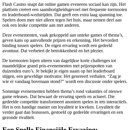
Flash Casino snapt dat online gamen eveneens sociaal kan zijn. Het
platform creëert een saamhorigheidsgevoel met frequente toernooien
en leaderboard-wedstrijden. Dat geeft een extra laag spanning toe.
Spelers doen mee niet alleen tegen het huis, maar nemen deel aan
ook een leuke competitie aan met anderen.
Deze evenementen, vaak gekoppeld aan unieke games of thema’s,
geven kans op aanvullende prijzen en erkenning. Het bevordert
binding tussen spelers. De eigen ervaring wordt een gedeeld
avontuur. Dat verbetert de betrokkenheid en het plezier.
De toernooien lopen uiteen van dagelijkse korte challenges tot
maandelijkse grand prix-evenementen met prijzenpotten van
duizenden euro’s. Je bekijkt je eigen naam op het leaderboard
stijgen, een geweldige motivator. Het genereert verhalen. “Zag je
wie er vandaag bovenaan stond?” wordt een discussie onder spelers.
Sommige evenementen hebben thema’s rond vakanties of nieuwe
game releases. Dat bewaart de ervaring speels en actueel. Die
gedeelde competitie transformeert anoniem spelen in iets interactiefs.
Het is een handige manier om loyaliteit te kweken. Loyaliteit die
verder gaat dan bonussen, gestoeld op gedeelde ervaringen en een
gezonde rivaliteit.
Een Snelle Financiële Ervaring: