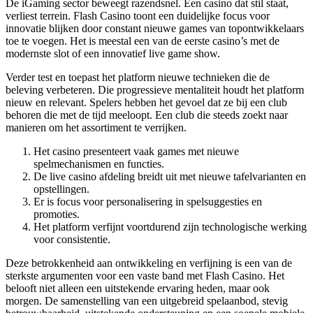
De iGaming sector beweegt razendsnel. Een casino dat stil staat,
verliest terrein. Flash Casino toont een duidelijke focus voor
innovatie blijken door constant nieuwe games van topontwikkelaars
toe te voegen. Het is meestal een van de eerste casino’s met de
modernste slot of een innovatief live game show.
Verder test en toepast het platform nieuwe technieken die de
beleving verbeteren. Die progressieve mentaliteit houdt het platform
nieuw en relevant. Spelers hebben het gevoel dat ze bij een club
behoren die met de tijd meeloopt. Een club die steeds zoekt naar
manieren om het assortiment te verrijken.
Het casino presenteert vaak games met nieuwe
spelmechanismen en functies.
De live casino afdeling breidt uit met nieuwe tafelvarianten en
opstellingen.
Er is focus voor personalisering in spelsuggesties en
promoties.
Het platform verfijnt voortdurend zijn technologische werking
voor consistentie.
Deze betrokkenheid aan ontwikkeling en verfijning is een van de
sterkste argumenten voor een vaste band met Flash Casino. Het
belooft niet alleen een uitstekende ervaring heden, maar ook
morgen. De samenstelling van een uitgebreid spelaanbod, stevig