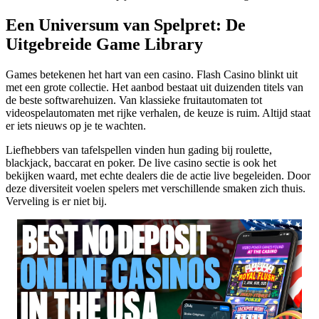
Een Universum van Spelpret: De
Uitgebreide Game Library
Games betekenen het hart van een casino. Flash Casino blinkt uit
met een grote collectie. Het aanbod bestaat uit duizenden titels van
de beste softwarehuizen. Van klassieke fruitautomaten tot
videospelautomaten met rijke verhalen, de keuze is ruim. Altijd staat
er iets nieuws op je te wachten.
Liefhebbers van tafelspellen vinden hun gading bij roulette,
blackjack, baccarat en poker. De live casino sectie is ook het
bekijken waard, met echte dealers die de actie live begeleiden. Door
deze diversiteit voelen spelers met verschillende smaken zich thuis.
Verveling is er niet bij.