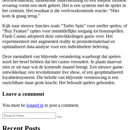
betrouwbaarheid, uitstekende ondersteuning en een soepele mobiele
ervaring vormt een sterk geheel. Het is een systeem met de speler in
het centrum. Het resultaat is die veelvoorkomende reactie: “Hier
kom ik graag terug.”
Kijk naar nieuwe functies zoals “Turbo Spin” voor sneller spelen, of
“Buy Feature” opties voor onmiddellijke toegang tot bonusspellen.
Flash Casino adopteert deze ontwikkelingen gauw over. Het
experimenteert met augmented reality in promotiemateriaal en
optimaliseert data-analyse voor een individuelere beleving.
Deze mentaliteit van blijvende verandering waarborgt dat spelers
nooit het besef hebben dat het casino veroudert. In plaats daarvan
zien ze uit naar wat de komende maand brengt. Een nieuwe game-
ontwikkelaar, een revolutionaire live show, of een geoptimaliseerd
loyaliteitssysteem. Die belofte van blijvende vernieuwing is een
onzichtbare maar grote kracht. Het behoudt spelers gebonden.
Leave a comment
You must be
logged in
to post a comment.
Recent Posts