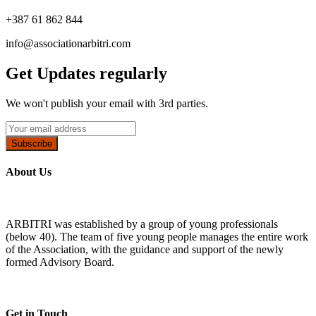
+387 61 862 844
info@associationarbitri.com
Get Updates regularly
We won't publish your email with 3rd parties.
Subscribe
About Us
ARBITRI was established by a group of young professionals
(below 40). The team of five young people manages the entire work
of the Association, with the guidance and support of the newly
formed Advisory Board.
Get in Touch