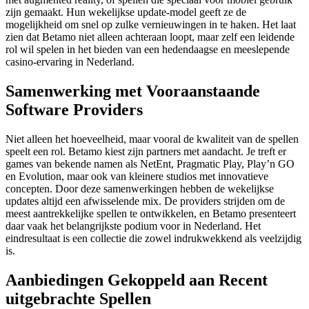
zijn gemaakt. Hun wekelijkse update-model geeft ze de
mogelijkheid om snel op zulke vernieuwingen in te haken. Het laat
zien dat Betamo niet alleen achteraan loopt, maar zelf een leidende
rol wil spelen in het bieden van een hedendaagse en meeslepende
casino-ervaring in Nederland.
Samenwerking met Vooraanstaande
Software Providers
Niet alleen het hoeveelheid, maar vooral de kwaliteit van de spellen
speelt een rol. Betamo kiest zijn partners met aandacht. Je treft er
games van bekende namen als NetEnt, Pragmatic Play, Play’n GO
en Evolution, maar ook van kleinere studios met innovatieve
concepten. Door deze samenwerkingen hebben de wekelijkse
updates altijd een afwisselende mix. De providers strijden om de
meest aantrekkelijke spellen te ontwikkelen, en Betamo presenteert
daar vaak het belangrijkste podium voor in Nederland. Het
eindresultaat is een collectie die zowel indrukwekkend als veelzijdig
is.
Aanbiedingen Gekoppeld aan Recent
uitgebrachte Spellen