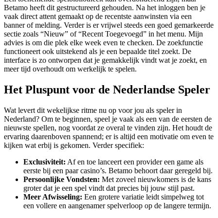
Betamo heeft dit gestructureerd gehouden. Na het inloggen ben je
vaak direct attent gemaakt op de recentste aanwinsten via een
banner of melding. Verder is er vrijwel steeds een goed gemarkeerde
sectie zoals “Nieuw” of “Recent Toegevoegd” in het menu. Mijn
advies is om die plek elke week even te checken. De zoekfunctie
functioneert ook uitstekend als je een bepaalde titel zoekt. De
interface is zo ontworpen dat je gemakkelijk vindt wat je zoekt, en
meer tijd overhoudt om werkelijk te spelen.
Het Pluspunt voor de Nederlandse Speler
Wat levert dit wekelijkse ritme nu op voor jou als speler in
Nederland? Om te beginnen, speel je vaak als een van de eersten de
nieuwste spellen, nog voordat ze overal te vinden zijn. Het houdt de
ervaring daarenboven spannend; er is altijd een motivatie om even te
kijken wat erbij is gekomen. Verder specifiek:
Exclusiviteit:
Af en toe lanceert een provider een game als
eerste bij een paar casino’s. Betamo behoort daar geregeld bij.
Persoonlijke Vondsten:
Met zoveel nieuwkomers is de kans
groter dat je een spel vindt dat precies bij jouw stijl past.
Meer Afwisseling:
Een grotere variatie leidt simpelweg tot
een vollere en aangenamer spelverloop op de langere termijn.