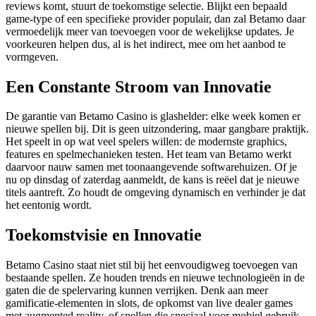
reviews komt, stuurt de toekomstige selectie. Blijkt een bepaald
game-type of een specifieke provider populair, dan zal Betamo daar
vermoedelijk meer van toevoegen voor de wekelijkse updates. Je
voorkeuren helpen dus, al is het indirect, mee om het aanbod te
vormgeven.
Een Constante Stroom van Innovatie
De garantie van Betamo Casino is glashelder: elke week komen er
nieuwe spellen bij. Dit is geen uitzondering, maar gangbare praktijk.
Het speelt in op wat veel spelers willen: de modernste graphics,
features en spelmechanieken testen. Het team van Betamo werkt
daarvoor nauw samen met toonaangevende softwarehuizen. Of je
nu op dinsdag of zaterdag aanmeldt, de kans is reëel dat je nieuwe
titels aantreft. Zo houdt de omgeving dynamisch en verhinder je dat
het eentonig wordt.
Toekomstvisie en Innovatie
Betamo Casino staat niet stil bij het eenvoudigweg toevoegen van
bestaande spellen. Ze houden trends en nieuwe technologieën in de
gaten die de spelervaring kunnen verrijken. Denk aan meer
gamificatie-elementen in slots, de opkomst van live dealer games
met augmented reality, of spellen die speciaal voor mobiel gebruik