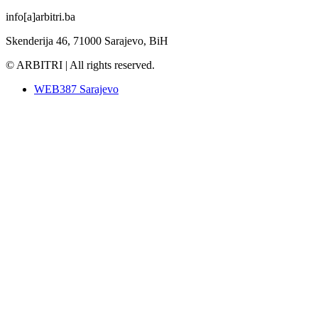
info[a]arbitri.ba
Skenderija 46, 71000 Sarajevo, BiH
© ARBITRI | All rights reserved.
WEB387 Sarajevo