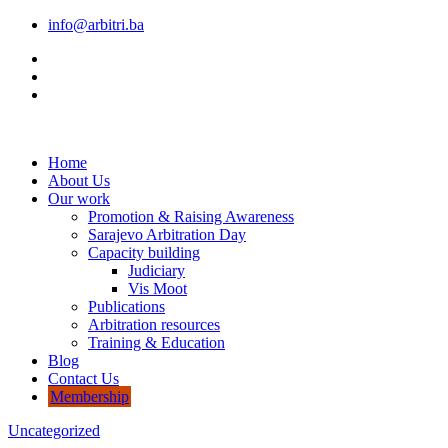
info@arbitri.ba
Home
About Us
Our work
Promotion & Raising Awareness
Sarajevo Arbitration Day
Capacity building
Judiciary
Vis Moot
Publications
Arbitration resources
Training & Education
Blog
Contact Us
Membership
Uncategorized