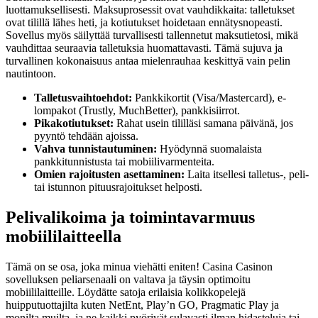
luottamuksellisesti. Maksuprosessit ovat vauhdikkaita: talletukset
ovat tilillä lähes heti, ja kotiutukset hoidetaan ennätysnopeasti.
Sovellus myös säilyttää turvallisesti tallennetut maksutietosi, mikä
vauhdittaa seuraavia talletuksia huomattavasti. Tämä sujuva ja
turvallinen kokonaisuus antaa mielenrauhaa keskittyä vain pelin
nautintoon.
Talletusvaihtoehdot:
Pankkikortit (Visa/Mastercard), e-
lompakot (Trustly, MuchBetter), pankkisiirrot.
Pikakotiutukset:
Rahat usein tililläsi samana päivänä, jos
pyyntö tehdään ajoissa.
Vahva tunnistautuminen:
Hyödynnä suomalaista
pankkitunnistusta tai mobiilivarmenteita.
Omien rajoitusten asettaminen:
Laita itsellesi talletus-, peli-
tai istunnon pituusrajoitukset helposti.
Pelivalikoima ja toimintavarmuus
mobiililaitteella
Tämä on se osa, joka minua viehätti eniten! Casina Casinon
sovelluksen peliarsenaali on valtava ja täysin optimoitu
mobiililaitteille. Löydätte satoja erilaisia kolikkopelejä
huipputuottajilta kuten NetEnt, Play’n GO, Pragmatic Play ja
monilta muilta, ja ne kaikki pyörivät sulavasti ilman hidasteluja tai