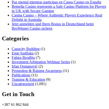
Paz mental mientras participas en Casea Casino en España
Betnella Casino represents a Safe Casino Platform for Players
in UK with Secure Gaming
Casina Casino – Where Authentic Players Experience Real
Delight in Australia
Jetzt anmelden und Ihren Bonus in Deutschland beim
BroWinner Casino sichern
Categories
Capacity Building
(1)
Emir Sudžuka​
(2)
Fahira Brodlija
(7)
Investment Arbitration Webinar Series
(1)
Irfan Osmanović​
(2)
Promotion & Raising Awareness
(11)
Publications
(11)
Training & Education
(9)
Uncategorized
(1,091)
Get in Touch
+387 61 862 844